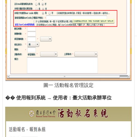
刊
物
校
務
服
務
專
題
報
導
圖一 活動報名管理設定
技
術
�� 使用報到系統 → 使用者：臺大活動承辦單位
論
壇
產
業
專
欄