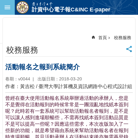
跳到主要內容區塊
計資中心電子報C&INC E-paper
進
階
搜
尋
首頁
校務服務
回
校務服務
首
頁
臺
活動報名之報到系統簡介
大
首
卷期：v0044
出版日期：2018-03-20
頁
作者：黃吉松 / 臺灣大學計算機及資訊網路中心程式設計組
計
曾經在臺大使用活動報名系統舉辦過活動的承辦人，您是
中
不是覺得在活動報到的時候常常是一團混亂地找紙本簽到
首
呢？此時若有一套系統可以幫助活動報名者報到，是不是
頁
可以讓人感到進場順暢些，不需再找紙本簽到活動品質是
聯
不是可以提高一些呢？因應這些需求，本次改版加入了一
絡
些新的功能，就是希望藉由系統來幫助活動報名者在報到
資
時進場順暢，並且活動承辦人在活動結束後亦無需再登錄