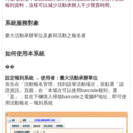
訊
報到資料，這樣可以減少活動承辦人不少寶貴時間。
訂
閱/
取
系統服務對象
消
臺大活動承辦單位及參與活動之報名者
網
站
導
如何使用本系統
覽
��
最
新
設定報到系統 → 使用者：臺大活動承辦單位
消
首先在「活動報名管理」找到該筆活動場次，並點選「認
息
證資訊」頁籤，在「本場次可以使用barcode報到」選
「是」，並在下欄填入掃描barcode之電腦IP地址，即可使
關
用活動報名 – 報到系統
於
我
們
出
版