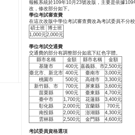
報帳系統於109年10月23號改版，主要是依據
改，修改部分如下。
學位考試審查費
在這次改版中學位考試審查費改為考試委員不分校
碩士班
博士班
1,000元
2,000元
學位考試交通費
交通費的部分有調整部分如底下紅色字體。
縣市名稱
金額
縣市名稱
金額
基隆市
400元
嘉義縣、市
2,500元
臺北市、新北市
400元
臺南市
3,000元
桃園市
500元
高雄市
3,300元
新竹縣、市
700元
屏東縣
3,600元
苗栗縣
900元
臺東縣
4,700元
臺中市
1,700元
花蓮縣
3,400元
彰化縣
2,000元
宜蘭縣
700元
南投縣
2,000元
澎湖縣
4,300元
雲林縣
2,500元
金門縣
4,600元
考試委員資格選項