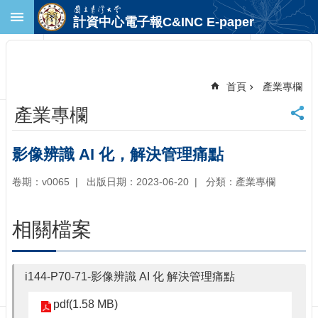
跳到主要內容區塊
計資中心電子報C&INC E-paper
進
階
搜
尋
首頁
產業專欄
回
產業專欄
首
頁
臺
影像辨識 AI 化，解決管理痛點
大
首
卷期：v0065
出版日期：2023-06-20
分類：產業專欄
頁
計
相關檔案
中
首
頁
i144-P70-71-影像辨識 AI 化 解決管理痛點
聯
絡
pdf(1.58 MB)
資