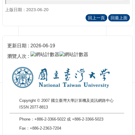
訊
訂
上版日期：2023-06-20
閱/
回上一頁
回最上面
取
消
網
站
更新日期
2026-06-19
導
覽
瀏覽人次
最
新
消
息
關
Copyright © 2007 國立臺灣大學計算機及資訊網路中心
於
ISSN 2077-8813
我
們
Phone：+886-2-3366-5022 或 +886-2-3366-5023
出
Fax：+886-2-2363-7204
版