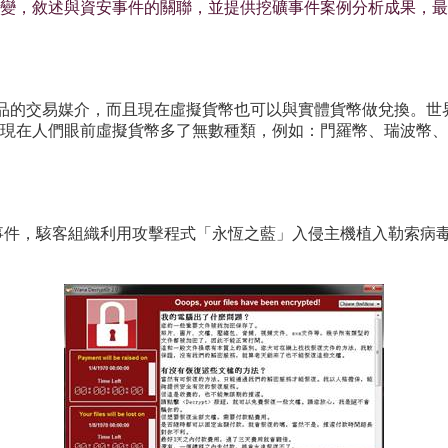
變，敘述與資安事件的關聯，並提供挖礦事件案例分析成果，最
商品的交易媒介，而且現在虛擬貨幣也可以與實體貨幣做兌換。世界
現在人們眼前虛擬貨幣多了無數種類，例如：門羅幣、瑞波幣、
病毒資安事件，駭客組織利用攻擊程式「永恆之藍」入侵主機植入勒索