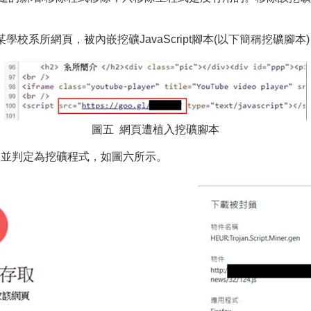
某學校系所網頁，被內嵌挖礦JavaScript腳本(以下簡稱挖礦腳
圖五 網頁遭植入挖礦腳本
到，並判定為挖礦程式，如圖六所示。