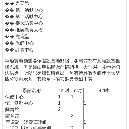
�� 思亮館
�� 第一活動中心
�� 第二活動中心
�� 臺大訪客中心
�� 推廣教育大樓
�� 鹿鳴堂
�� 保健中心
�� 計資中心
經過實地勘查各候選設置地點後，各場館都有意願設置推
播系統，但是經由與捐贈廠商協調後，大型84吋顯示器無
法供應，所以思亮館暫時退出，另有博雅教學館使用大型
四分割顯示幕，其餘單位的安裝數量如下表。
場館名稱
65吋
55吋
42吋
1
1
1
保健中心
1
1
第一活動中心
2
圖書館
2
體育館
1
鹿鳴堂（經營管理組）
2
二活及小福（經營管理