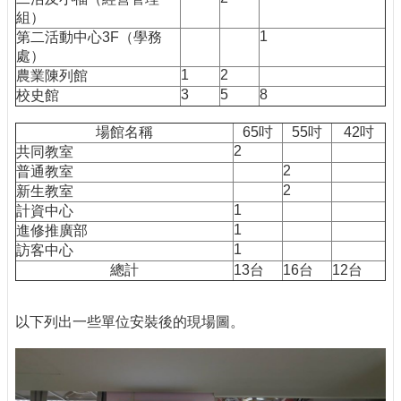
組）
1
第二活動中心3F（學務
處）
1
2
農業陳列館
3
5
8
校史館
場館名稱
65吋
55吋
42吋
2
共同教室
2
普通教室
2
新生教室
1
計資中心
1
進修推廣部
1
訪客中心
總計
13台
16台
12台
以下列出一些單位安裝後的現場圖。