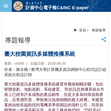
跳到主要內容區塊
計資中心電子報C&INC E-paper
進
階
搜
尋
首頁
專題報導
回
專題報導
首
頁
臺
臺大校園資訊多媒體推播系統
大
首
卷期：v0045
出版日期：2018-06-20
頁
作者：陳永樵 / 臺灣大學計算機及資訊網路中心程式設計組
計
系統分析設計師
中
臺大校園資訊多媒體推播系統建置有幾個相關步驟，包括
首
硬體規劃、地點規劃、系統建置。 對於訊息推播系統在市
頁
面上已經有許多成熟的產品銷售，但是大多為特殊規格產
聯
品，且售價昂貴，學校無法負擔相關的龐大經費。本建置
絡
案經由校長協助找到電機系學長開設的瑞軒公司，同意捐
資
贈學校一批液晶顯示器，共有三種規格65吋、55吋及42