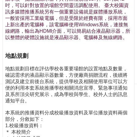
訊
吋，可以針對放置的場館空間靈活調配使用。 臺大校園資
訂
訊多媒體推播系統另有一個重要設備就是媒體播放系統，
閱/
一般皆採用工業級電腦，但是受限於經費有限，採用市面
取
上新出產的電腦棒，該電腦棒使用Windows系統，連接無
消
線網路，輸出為HDMI介面，可以簡易結合液晶顯示器，所
網
以整體的硬體設施就是液晶顯示器、電腦棒及無線網路。
站
導
地點規劃
覽
最
地點規劃目標在評估學校各重要場館的設置地點及數量，
新
確認需求的液晶顯示器數量，方便廠商捐贈流程，後續將
消
測試及建立前後台系統，提供學校及相關使用單位可以方
息
便的利用本套系統推播學校相關消息宣導、緊急事項通知
及系所頂尖研究展示，成為學校與學生、校外人士的訊息
關
通知平台。
於
我
本系統的推播資料分成校級播放資料及單位播放資料兩個
們
部分，分敘如下：
1.校級播放資料：
出
＊ 本校簡介
版