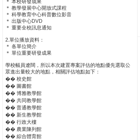
＊ 本校研發成果
刊
＊ 教學發展中心開放式課程
物
＊ 科學教育中心科普數位影音
＊ 出版中心DVD
校
＊ 重要全校訊息通知
務
服
2.單位播放資料：
務
＊ 各單位簡介
＊ 單位重要研發成果
專
題
學校幅員遼闊，所以本次建置專案評估的地點優先選取公
報
眾進出量較大的地點，相關評估地點如下：
導
�� 校史館
�� 圖書館
技
�� 博雅教學館
術
�� 共同教學館
論
壇
�� 普通教學館
�� 新生教學館
產
�� 行政大樓
業
�� 農業陳列館
專
�� 綜合體育館
欄