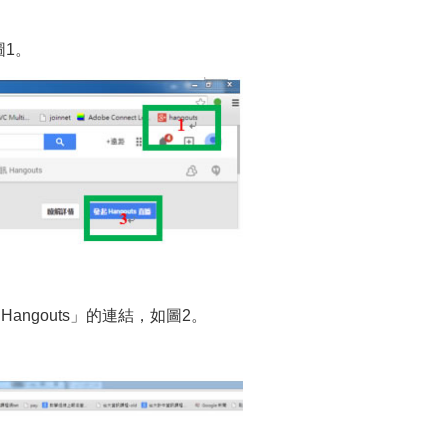
圖1。
angouts」的連結，如圖2。