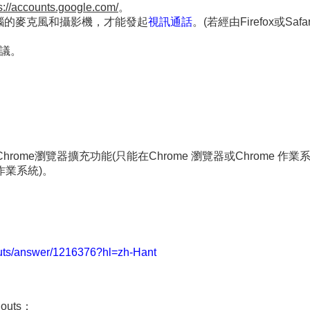
accounts.google.com/
。
取電腦的麥克風和攝影機，才能發起
視訊通話
。(若經由Firefox或Sa
會議。
gle+、Chrome瀏覽器擴充功能(只能在Chrome 瀏覽器或Chrom
x作業系統)。
outs/answer/1216376?hl=zh-Hant
uts：