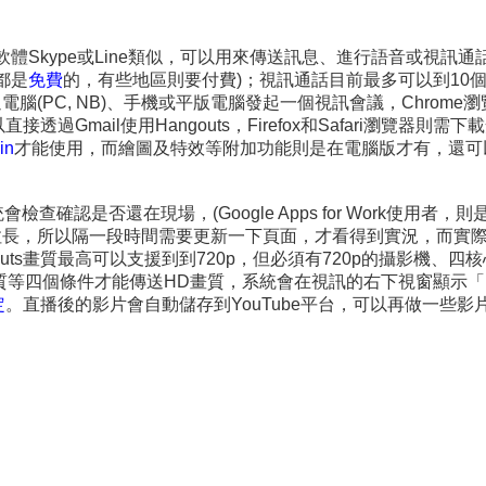
和即時通訊軟體Skype或Line類似，可以用來傳送訊息、進行語音
都是
免費
的，有些地區則要付費)；視訊通話目前最多可以到10
)，可以透過電腦(PC, NB)、手機或平版電腦發起一個視訊會議，Chro
mail使用Hangouts，Firefox和Safari瀏覽器則需下載
in
才能使用，而繪圖及特效等附加功能則是在電腦版才有，還可以發
查確認是否還在現場，(Google Apps for Work使用
拉長，所以隔一段時間需要更新一下頁面，才看得到實況，而實
s畫質最高可以支援到到720p，但必須有720p的攝影機、四核心i
動高畫質等四個條件才能傳送HD畫質，系統會在視訊的右下視窗顯
定
。直播後的影片會自動儲存到YouTube平台，可以再做一些