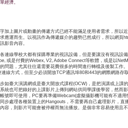
單經濟。
字加上圖片或動畫的傳遞方式已經不能滿足使用者需求，所以近
運而生。以視訊作為傳遞媒介的趨勢已然成行，所以網頁html5的標
訊影音內容。
各連線學校大都有採購專業的視訊設備，但是要讓沒有視訊設備
e, 或是付費的Webex, V2, Adobe Connect等軟體，或是
的問題，尤其往往還需要花費很多的時間進行轉檔及後製工作。
整連線方式，但至少必須開放TCP通訊埠80和443的網際網路存取權
步如臺大演講網或是臺大開放式課程(OCW)，是把演講或上課
系統也可把錄好的上課影片上傳到網站供同學課後學習，然而影
ail帳號即可使用，PC要再準備Webcam(虛擬攝影機可能有不適用情形)
處理各種裝置上的Hangouts，不需要再自己處理影片，直播
內容，則影片可能會被停權而無法播放。是個非常容易使用且不