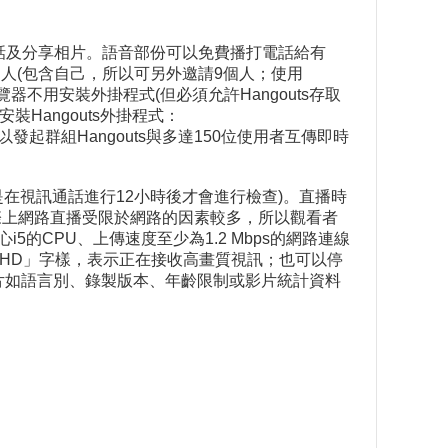
或視訊通話及分享相片。語音部份可以免費播打電話給有
個人(包含自己，所以可另外邀請9個人；使用
me瀏覽器不用安裝外掛程式(但必須允許Hangouts存取
安裝Hangouts外掛程式：
起群組Hangouts與多達150位使用者互傳即時
者，則是在視訊通話進行12小時後才會進行檢查)。直播時
際上網路直播受限於網路的因素較多，所以觀看者
5的CPU、上傳速度至少為1.2 Mbps的網路連線
示「HD」字樣，表示正在接收高畫質視訊；也可以停
影片如語言別、錄製版本、年齡限制或影片統計資料