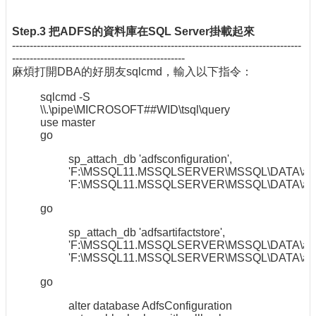
Step.3 把ADFS的資料庫在SQL Server掛載起來
----------------------------------------------------------------------------------
-------------------------------------------------
麻煩打開DBA的好朋友sqlcmd，輸入以下指令：
sqlcmd -S
\\.\pipe\MICROSOFT##WID\tsql\query
use master
go
sp_attach_db 'adfsconfiguration',
'F:\MSSQL11.MSSQLSERVER\MSSQL\DATA\adfsco
'F:\MSSQL11.MSSQLSERVER\MSSQL\DATA\adfscon
go
sp_attach_db 'adfsartifactstore',
'F:\MSSQL11.MSSQLSERVER\MSSQL\DATA\adfsart
'F:\MSSQL11.MSSQLSERVER\MSSQL\DATA\adfsart
go
alter database AdfsConfiguration