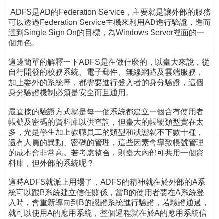
訊
ADFS是AD的Federation Service，主要就是讓外部的服務
訂
可以透過Federation Service主機來利用AD進行驗證，進而
閱/
達到Single Sign On的目標，為Windows Server裡面的一
取
個角色。
消
網
這邊簡單的解釋一下ADFS是在做什麼的，以臺大來說，從
站
自行開發的校務系統、電子郵件、無線網路及雲端服務，
導
加上委外的系統等，都需要進行登入者的身分驗證，這個
覽
身分驗證機制必須是安全而且通用。
最
最直接的驗證方式就是每一個系統都建立一個含有使用者
新
帳號及密碼的資料庫以供查詢，但臺大的帳號類型實在太
消
多，光是學生加上教職員工的類型和狀態就不下數十種，
息
還有人員的異動、密碼的管理，這些因素會導致帳號管理
的成本會非常高。若考慮整合，則臺大內部可共用一個資
關
料庫，但外部的系統呢？
於
我
這時ADFS就派上用場了，ADFS的精神就在於外部的A系
們
統可以跟B系統建立信任關係，當B的使用者要在A系統登
入時，會重新導向到B的認證系統進行驗證，若驗證通過，
出
就可以使用A的應用系統，整個過程就在於A的應用系統信
版