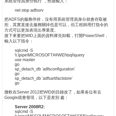
系統管理員身分執行"，然後輸入：
net stop adfssrv
把ADFS的服務停掉，沒有用系統管理員身分就會存取被
拒，其實直接去服務關掉也是可以，但工程師用打指令的
方式可以更加表現出專業度。
接下來要把WID上面的資料庫先卸載，打開PowerShell，
輸入以下指令：
sqlcmd -S
\\.\pipe\MICROSOFT##WID\tsql\query
use master
go
sp_detach_db 'adfsconfiguration'
go
sp_detach_db 'adfsartifactstore'
go
微軟在Server 2012把WID的目錄改了，如果各位有去
Google就會發現，以下是差別 處：
Server 2008R2:
sqlcmd -S