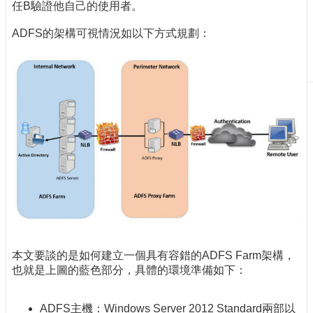
任B驗證他自己的使用者。
刊
物
ADFS的架構可視情況如以下方式規劃：
校
務
服
務
專
題
報
導
技
術
論
壇
本文要談的是如何建立一個具有容錯的ADFS Farm架構，
產
也就是上圖的藍色部分，具體的環境準備如下：
業
專
ADFS主機：Windows Server 2012 Standard兩部以
欄