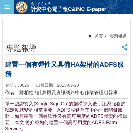
跳到主要內容區塊
計資中心電子報C&INC E-paper
進
階
搜
尋
首頁
專題報導
回
專題報導
首
頁
臺
建置一個有彈性又具備HA架構的ADFS服
大
務
首
頁
卷期：v0026
出版日期：2013-09-20
計
作者：陳柏鍠 / 計算機及資訊網路中心作業管理組幹事
中
首
單一認證簽入(Single Sign On)的架構導入後，認證服務的
頁
穩定度就變的相當重要，ADFS服務為其中的一個關鍵服
聯
務，如何建置一個有彈性又有高可用度的ADFS就變的很重
絡
要，本文 將介紹如何建置一個高可用度的ADFS Farm
資
Service。