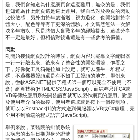
訊
是，我們會知道為什麼網頁會這麼難用；無奈的是，我們
訂
也知道為什麼網頁還是這麼難用。我自己對於換頁的閃動
閱/
比較敏感，另外由於年歲漸增，視力退化，也開始對於字
取
體大小、配色等等有了更深的體驗。本文當然無法一次解
消
決多年痼疾，只是將個人奮戰多年的經驗提出，這些分享
不一定是最好，但相信對後進還是有一些參考的價值。
網
站
閃動
導
剛開始接觸網頁設計的時候，網頁內容只能靠文字編輯器
覽
一行一行敲出來。後來有了整合性的開發環境，乍看之
下，好像從工具箱拖拉加上設定，就可以產生一堆程式
最
碼，不過機器饅頭還是有不如手工饅頭的地方。舉例來
新
說，微軟ASP.NET提供了程式師一個可以完全不使用（不
消
會）網頁技術(HTML/CSS/JavaScript)，而純粹只用C#或
息
VB等傳統應用系統開發語言就可以製作網頁的應用。對應
關
於使用者介面的操控，使用者選取或是按下一個控制項，
於
就可以以Postback[1]的方式送到伺服器以VB或C#處理，完
我
全用不到前端的程式語言(JavaScript)。
們
舉例來說，某醫院的掛號系統
出
以病患的出生日期與身分證號
版