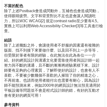
不當的配色
除了上述Postback會造成閃動外，互補色也會造成閃動，
使得眼睛疲勞。文字和背景對比不足也是會讓人閱讀吃
力，所以W3C WCAG[2] 規定contrast radio至少要有4.5。
實務上可以利用Web Accessibility Checker[3]等工具進行檢
查。
結語
除了上述幾點之外，會讓使用者不舒服的因素還有複雜的
版面、找不到接下來要做什麼、以及回不到上一步等等，
但受限於筆者有限的經驗，在此無法在此為各位一一介
紹。好的網頁設計與溝通文化要需靠使用者與設計師一起
努力與不斷的溝通，且不斷的漸漸將經驗累積下來。設計
師要有足夠的心理素質，了解即使好的設計，也會有人不
喜歡，不要被少數幾個不喜歡的人摧毀了你的精進之心，
不再前進。也請而使用者能付出也需要有耐心，因為設計
師不能預測未來，例如2000年的網頁設計無法預見適用於
平板設備等問題並不會是程式設計師的錯，有好的互動才
會有更好的網頁可用！
參考資料