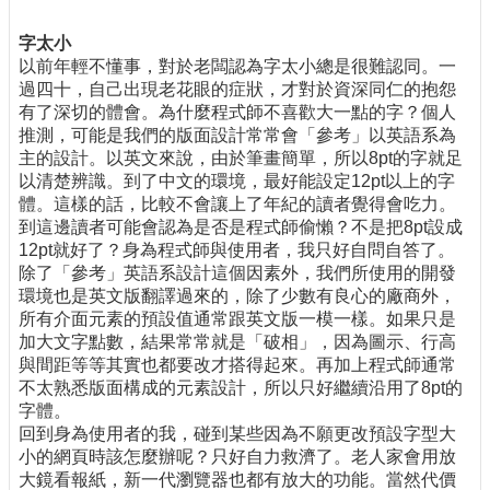
字太小
以前年輕不懂事，對於老闆認為字太小總是很難認同。一
過四十，自己出現老花眼的症狀，才對於資深同仁的抱怨
有了深切的體會。為什麼程式師不喜歡大一點的字？個人
推測，可能是我們的版面設計常常會「參考」以英語系為
主的設計。以英文來說，由於筆畫簡單，所以8pt的字就足
以清楚辨識。到了中文的環境，最好能設定12pt以上的字
體。這樣的話，比較不會讓上了年紀的讀者覺得會吃力。
到這邊讀者可能會認為是否是程式師偷懶？不是把8pt設成
12pt就好了？身為程式師與使用者，我只好自問自答了。
除了「參考」英語系設計這個因素外，我們所使用的開發
環境也是英文版翻譯過來的，除了少數有良心的廠商外，
所有介面元素的預設值通常跟英文版一模一樣。如果只是
加大文字點數，結果常常就是「破相」，因為圖示、行高
與間距等等其實也都要改才搭得起來。再加上程式師通常
不太熟悉版面構成的元素設計，所以只好繼續沿用了8pt的
字體。
回到身為使用者的我，碰到某些因為不願更改預設字型大
小的網頁時該怎麼辦呢？只好自力救濟了。老人家會用放
大鏡看報紙，新一代瀏覽器也都有放大的功能。當然代價