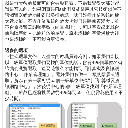
就是放大後的版面可能會有點難看，不過我覺得大部分都
還是可以的。如果網頁是Flash開發或是用其它技術鎖住不
讓瀏覽器縮放功能得以發揮的話，就只好靠作業系統的放
大鏡功能。不過作業系統的放大功能只是將像素變大，並
不會像瀏覽器調整字型（向量處理），所以字看起來就會
像點陣字給人比較粗糙的感覺，原本糊掉的字當然放大後
也是糊掉的，不可能會更清楚。
過多的選項
下拉式選單實作：以臺大的教職員錄為例，如果我們直接
以二級單位選取我們要找的單位的話，會有498個單位名稱
讓我們瀏覽選取，這要花很久才能找到「計算機及資訊網
路中心__作業管理組」。還好我們有做一二級的階層式選
取，所以在第一層可從53個一級單位中找到「計算機及資
訊網路中心」，然後從中心的6個二級單位找到「作業管理
組」。雖然已經將搜尋數從498降到59，但仍需花使用者不
少時間。