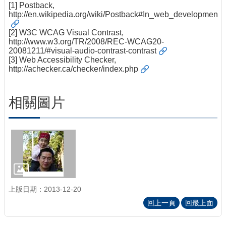
[1] Postback,
http://en.wikipedia.org/wiki/Postback#In_web_development
[2] W3C WCAG Visual Contrast,
http://www.w3.org/TR/2008/REC-WCAG20-
20081211/#visual-audio-contrast-contrast
[3] Web Accessibility Checker,
http://achecker.ca/checker/index.php
相關圖片
上版日期：2013-12-20
回上一頁
回最上面