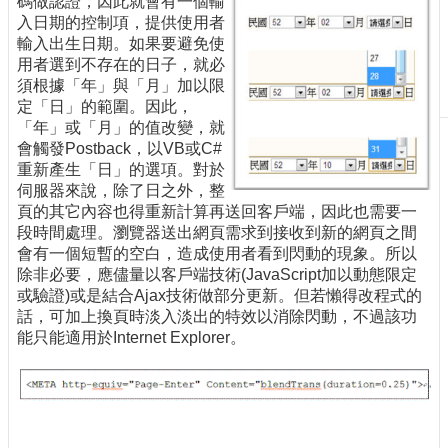
碼做認證，因此就會有一個輸
刊
入日期的控制項，提供使用者
物
輸入出生日期。如果要避免使
用者選到不存在的日子，就必
校
須根據「年」與「月」加以限
務
定「日」的範圍。因此，
服
「年」或「月」的值改變，就
務
會觸發Postback，以VB或C#
重新產生「日」的選項。對於
專
伺服器來說，除了日之外，整
題
頁的其它內容也得重新計算再送回客戶端，因此也需要一
報
段時間處理。瀏覽器送出網頁需求到接收到新的網頁之間
導
會有一個短暫的空白，造成使用者看到閃動的現象。所以
除非必要，應儘量以客戶端技術(JavaScript加以動態限定
技
或驗證)或是結合Ajax技術做部分更新。但若懶得改程式的
術
話，可加上換頁時淡入淡出的特效以消除閃動，不過該功
論
能只能適用於Internet Explorer。
壇
產
業
專
欄