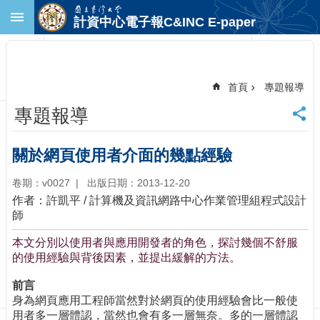
跳到主要內容區塊
計資中心電子報C&INC E-paper
進
階
搜
尋
首頁
專題報導
回
專題報導
首
頁
臺
關於網頁使用者介面的幾點經驗
大
首
卷期：v0027
出版日期：2013-12-20
頁
作者：許凱平 / 計算機及資訊網路中心作業管理組程式設計
計
師
中
本文分別以使用者與應用開發者的角色，探討幾個不舒服
首
的使用經驗與背後因素，並提出緩解的方法。
頁
聯
前言
絡
身為網頁應用工程師當然對於網頁的使用經驗會比一般使
資
用者多一層體認，當然也會有多一層無奈。多的一層體認