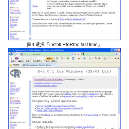
圖4 選擇「install RfoRthe first time」