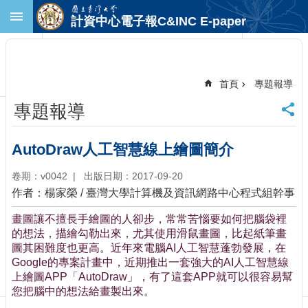
跳到主要內容區塊
計資中心電子報C&INC E-paper
進
階
搜
尋
首頁
專題報導
回
專題報導
首
頁
臺
AutoDraw人工智慧線上繪圖簡介
大
首
卷期：v0042
出版日期：2017-09-20
頁
作者：楊家榮 / 臺灣大學計算機及資訊網路中心程式組幹事
計
畫圖讓不擅長手繪圖的人卻步，常常苦惱要如何把腦袋裡
中
的想法，描繪勾勒出來，尤其使用滑鼠畫圖，比起紙筆畫
首
圖其困難度也更高。近年來電腦AI人工智慧蓬勃發展，在
頁
Google的專案計畫中，近期推出一套強大的AI人工智慧線
聯
上繪圖APP「AutoDraw」，有了這套APP就可以很容易幫
絡
您把腦中的想法給畫製出來。
資