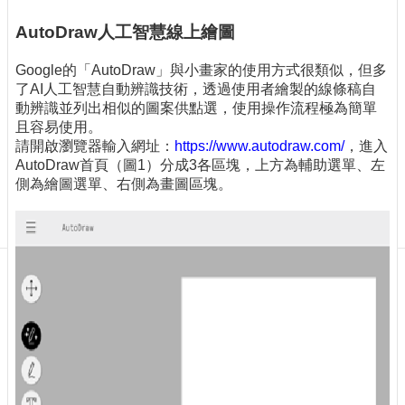
訊
訂
AutoDraw人工智慧線上繪圖
閱/
取
Google的「AutoDraw」與小畫家的使用方式很類似，但多
消
了AI人工智慧自動辨識技術，透過使用者繪製的線條稿自
動辨識並列出相似的圖案供點選，使用操作流程極為簡單
網
且容易使用。
站
請開啟瀏覽器輸入網址：
https://www.autodraw.com/
，進入
導
AutoDraw首頁（圖1）分成3各區塊，上方為輔助選單、左
覽
側為繪圖選單、右側為畫圖區塊。
最
新
消
息
關
於
我
們
出
版