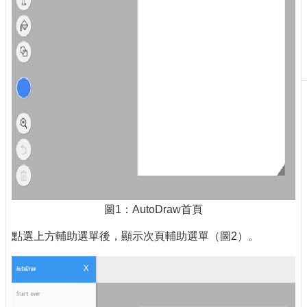
刊
物
校
務
服
務
專
題
報
導
技
術
圖1：AutoDraw首頁
論
壇
點選上方輔助選單後，顯示次頁輔助選單（圖2）。
產
業
專
欄