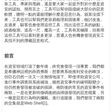
訊
靠工具、專家與甩鍋，還是要大家一起提升對於什麼是資
訂
安的認知。簡而言之，工具可以幫你阻擋絕大部分的惡意
閱/
軟體，聰明一點的還能理解什麼是惡意行為。就算沒擋下
取
來，工具也可以幫我們更容易梳理前因後果，檢討改進。
消
反過來，駭客也會使用這些工具，找出這些工具的缺點，
繞過檢測。道高一尺，魔高一丈，工具有其極限，但善用
網
這些工具可以看到更多更深，普通人也有機會發現資安工
站
具找不到的潛藏惡意程式。
導
覽
前言
最
新
在資安領域打滾了數年後，終究會發現一項事實，我們都
消
是希臘神話裡的薛西弗斯：想要將系統推到安全的峰頂，
息
但巨石仍然一次又一次無情地滾下。即使求助資安公司，
關
進行事件調查與系統補強，雖然資安事件的確明顯變少，
於
但仍然會發現被攻破的痕跡。佈防後的常見的資安事件有
我
兩類，一是在更新特徵碼後經由掃描發現的惡意檔案，另
們
一種是惡意行為時的攔截。進行追蹤後，我們發現了兩類
的交集就是Web Shell[1]。
出
版