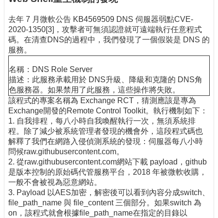
去年 7 月微軟公告 KB4569509 DNS 伺服器弱點CVE-
2020-1350[3]，攻擊者可無須認證就可遠端執行任意程式
碼。在清查DNS的過程中，我們發現了一個假裝是 DNS 的
服務。
名稱：DNS Role Server
描述：此服務承載用於 DNS升級、降級和克隆的 DNS角
色服務器。如果禁用了此服務，這些操作將失敗。
該程式的專案名稱為 Exchange RCT，猜測應該是專為
Exchange開發的Remote Control Toolkit。執行機制如下：
1. 自我排程，每八小時自我喚醒執行一次，無須系統排
程。除了減少被系統管理者發現的機會外，這段程式碼也
解釋了我們在網路入侵偵測系統的發現：伺服器每八小時
問候raw.githubusercontent.com。
2. 從raw.githubusercontent.com網站下載 payload，github
是版本控制的原始碼代管服務平台，2018 年被微軟收購，
一般不會被視為惡意網站。
3. Payload 以AES加密，解密後可以看到內容分成switch、
file_path_name 與 file_content 三個部分。如果switch 為
on，該程式就會根據file_path_name在指定的目錄以