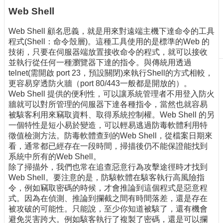
刊
Web Shell
物
Web Shell 顧名思義，就是用來對遠端主機下達命令的工具
校
程式(Shell：命令殼層)。這種工具使用的是標準的Web 的
務
技術，只要在伺服器端放置接收命令的程式，就可以接收
服
並執行從任何一種瀏覽器下達的指令。與傳統用透過
務
telnet(需開啟 port 23，預設關閉)來執行Shell的方式相較，
更容易穿透防火牆（port 80/443一般都是開放的）。
專
Web Shell 提供的便利性，可以讓系統管理者不用登入防火
題
牆就可以對所管理的伺服器下達各種指令，當然也就容易
報
被駭客利用來竊取資料、取得系統控制權。Web Shell 的另
導
一個特性是短小易於變造，可以輕易逃過防毒軟體利用特
徵值檢測方法。防毒軟體查到的Web Shell，從檔案日期來
技
看，通常都已經存在一段時間，掃描後仍不能保證能找到
術
系統中所有的Web Shell。
論
除了掃描外，我們也常在追查惡意行為攻擊途徑時才找到
壇
Web Shell。要注意的是，防駭軟體在駭客執行高風險指
令，例如竊取密碼的時候，才會推論到這個程式是惡意程
產
式。因為在偵測、推論到攔截之間有時間落差，還是存在
業
被攻破的可能性。只能說，至少你知道被駭了，還有機會
專
避免災害跨大。例如駭客執行了複製了密碼，還是可以攔
欄