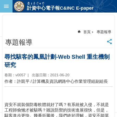
跳到主要內容區塊
計資中心電子報C&INC E-paper
進
階
搜
尋
首頁
專題報導
回
專題報導
首
頁
臺
尋找駭客的鳳凰計劃-Web Shell 重生機制
大
研究
首
頁
卷期：v0057
出版日期：2021-06-20
計
作者：許凱平
/
計算機及資訊網路中心作業管理組副組長
中
首
頁
聯
資安不就裝個防毒軟體就好了嗎？有系統被入侵，不就是
絡
工程師偷懶才被駭嗎？雖說防禦的技術進展很快，但是，
資
駭客進步更快。幾番折騰後，我們終於理解，資安不能單