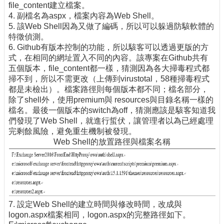
file_content建立檔案。
4. 副檔名為aspx，檔案內容為Web Shell。
5. 該Web Shell因為又做了編碼，所以可以躲過防駭軟體的
特徵偵測。
6. Github有版本控制的功能，所以駭客可以透過更版的方
式，在相同的網址置入不同的內容。該專案在Github共有
五個版本，file_content都一樣，猜測因為各大掃毒程式都
掃不到，所以不需更改（上傳到virustotal，58種掃毒程式
都是未檢出）。檔案路徑則每個版本都不同；檔名部分，
除了shell外，使用premium與 resources與目錄名稱一樣的
檔名。最後一個版本的switch為off，猜測應該是駭客知道我
們發現了Web Shell，就進行蜇伏，讓管理者以為已經處理
完剩餘風險，避免重生機制被發現。
Web Shell的放置路徑與檔案名稱
7. 設定Web Shell的建立時間與修改時間，改成與
logon.aspx檔案相同，logon.aspx的完整路徑如下。