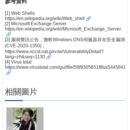
參考資料
[1] Web Shells
https://en.wikipedia.org/wiki/Web_shell
[2] Microsoft Exchange Server
https://en.wikipedia.org/wiki/Microsoft_Exchange_Server
[3] 漏洞警訊公告，微軟Windows DNS伺服器存在安全漏洞
(CVE-2020-1350)，
https://www.nccst.nat.gov.tw/VulnerabilityDetail?
lang=zh&seq=1130
[4] Virus total
https://www.virustotal.com/gui/file/59f9305651f8ba5445
相關圖片