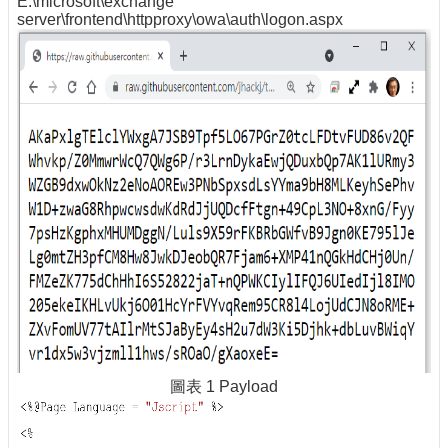
E:\microsoft\exchange
server\frontend\httpproxy\owa\auth\logon.aspx
圖表 1 Payload