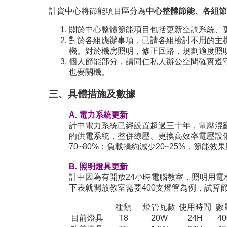
計資中心將節能項目區分為
中心整體節能、各組節
關於中心整體節能項目包括更新空調系統、
對於各組應辦事項，已請各組檢討不用的主
機。對於機房照明，修正回路，規劃適度照
個人節能部分，請同仁私人辦公空間確實遵
也要關機。
三、具體措施及數據
A. 電力系統更新
計中電力系統已經設置超過三十年，電壓混亂
的供電系統，整併線壓、更換高效率電壓設
70~80%；負載損約減少20~25%，
B. 照明燈具更新
計中因為有開放24小時電腦教室，照明用電
下表就開放教室需要400支燈管為例，試算
種類
燈管瓦數
使用時間
數
目前燈具
T8
20W
24H
40