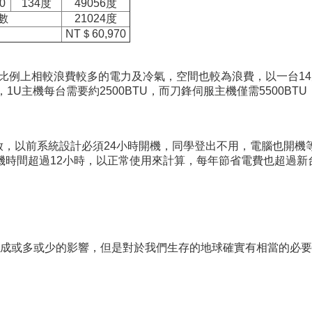
0
134度
49056度
數
21024度
NT＄60,970
比例上相較浪費較多的電力及冷氣，空間也較為浪費，以一台14
1U主機每台需要約2500BTU，而刀鋒伺服主機僅需5500B
開放，以前系統設計必須24小時開機，同學登出不用，電腦也開
時間超過12小時，以正常使用來計算，每年節省電費也超過新台
成或多或少的影響，但是對於我們生存的地球確實有相當的必要