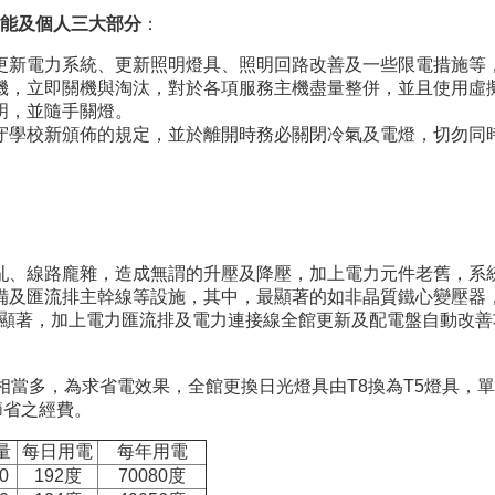
能及個人三大部分
：
更新電力系統、更新照明燈具、照明回路改善及一些限電措施等
機，立即關機與淘汰，對於各項服務主機盡量整併，並且使用虛
明，並隨手關燈。
守學校新頒佈的規定，並於離開時務必關閉冷氣及電燈，切勿同
、線路龐雜，造成無謂的升壓及降壓，加上電力元件老舊，系統
備及匯流排主幹線等設施，其中，最顯著的如非晶質鐵心變壓器
節能效果顯著，加上電力匯流排及電力連接線全館更新及配電盤自動
相當多，為求省電效果，全館更換日光燈具由T8換為T5燈具，
節省之經費。
量
每日用電
每年用電
0
192度
70080度