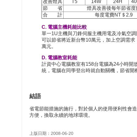
改善燈具
T5
14W
24H
40
節 省
燈具改善後每年節省度
合 計
每度電費NT＄2.9
C. 電腦主機耗能比較
單一1U主機與刀鋒伺服主機用電及冷氣空調
可以節省將近新台幣10萬元，加上空調需求，
萬元。
D. 電腦教室耗能
計資中心電腦教室有158台電腦為24小時
統，電腦在同學登出時就自動關機，節省開機
結語
省電節能措施的施行，對於個人的使用便利性會造
方便，換取永續的地球環境。
上版日期：2008-06-20