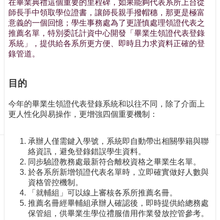
在畢業典禮這個重要的里程碑，如果能夠代表系所上台從
訊
師長手中領取學位證書，讓師長親手撥帽穗，那更是極富
訂
意義的一個回憶；學生事務處為了更謹慎處理領證代表之
閱/
推薦名單，特別委託計資中心開發「畢業生領證代表登錄
取
系統」，提供給各系所更方便、即時且力求資料正確的登
消
錄管道。
網
站
導
目的
覽
今年的畢業生領證代表登錄系統和以往不同，除了介面上
最
更人性化與易操作，更增強四個重要機制：
新
消
息
承辦人僅需鍵入學號，系統即自動帶出相關學籍與聯
絡資訊，避免登錄錯誤學生資料。
關
同步驗證教務處最新符合離校資格之畢業生名單。
於
於各系所新增領證代表名單時，立即確實做好人數與
我
資格管控機制。
們
「就輔組」可以線上審核各系所推薦名冊。
推薦名冊經畢輔組承辦人確認後，即時提供給總務處
出
保管組，供畢業生學位禮服借用作業發放控管參考。
版