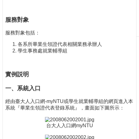
刊
物
服務對象
校
務
服務對象包括：
服
各系所畢業生領證代表相關業務承辦人
務
學生事務處就業輔導組
專
題
報
實例説明
導
技
一、系統入口
術
論
經由臺大人入口網-myNTU或學生就業輔導組的網頁進入本
壇
系統『畢業生領證代表登錄系統』，畫面如下圖所示：
產
業
台大人入口網myNTU
專
欄