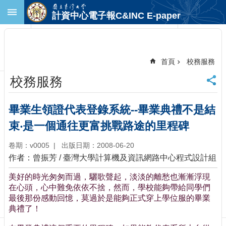
跳到主要內容區塊
計資中心電子報C&INC E-paper
進
階
搜
尋
首頁
校務服務
回
校務服務
首
頁
臺
畢業生領證代表登錄系統--畢業典禮不是結
大
束‧是一個通往更富挑戰路途的里程碑
首
頁
卷期：v0005
出版日期：2008-06-20
計
作者：曾振芳 / 臺灣大學計算機及資訊網路中心程式設計組
中
首
美好的時光匆匆而過，驪歌聲起，淡淡的離愁也漸漸浮現
頁
在心頭，心中難免依依不捨，然而，學校能夠帶給同學們
聯
最後那份感動回憶，莫過於是能夠正式穿上學位服的畢業
絡
典禮了！
資