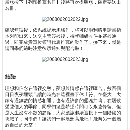
當您按下【列印推薦名冊】後將再次提醒您，確定要送出
名冊。
確認無誤後，依系統提示步驟作，將可以順利將申請書指
本列印出來，送交主管簽核後，待就輔組收件並審核通
過，即完成貴單位領證代表推薦的動作了，接下來，就是
請同學們隨時注意後續通知與配合啦！
結語
理想和信念在這裡交融，夢想與情感在這裡匯合，數百個
日日夜夜埋頭苦讀的時光在這裡畫下休止符。在臺大，大
家有過無數的情感相通，也有過許多的靈魂共鳴，在驪歌
聲聲催人的季節，同學們總是希望時間可以永遠停留。但
是人生沒有不散的筵席，大家應該繼續迎接下一個階段的
挑戰了，同學們！讓我們一起展翅高飛吧！飛向另一個屬
於自己的天空！