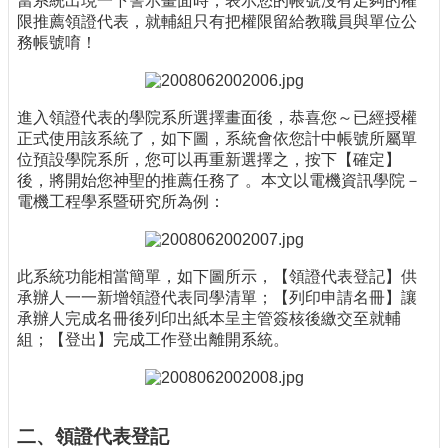
當系統出現一下警示畫面時，表示您的帳號沒有足夠的權
限推薦領證代表，就輔組只有把權限留給教職員與單位公
務帳號唷！
進入領證代表的學院系所選擇畫面後，恭喜您～已經授權
正式使用該系統了，如下圖，系統會依您計中帳號所屬單
位預設學院系所，您可以再重新選擇之，按下【確定】
後，將開始您神聖的推薦任務了 。本文以電機資訊學院－
電機工程學系暨研究所為例：
此系統功能相當簡單，如下圖所示，【領證代表登記】供
承辦人一一新增領證代表同學清單；【列印申請名冊】讓
承辦人完成名冊後列印出紙本呈主管簽核後繳交至就輔
組；【登出】完成工作登出離開系統。
二、領證代表登記