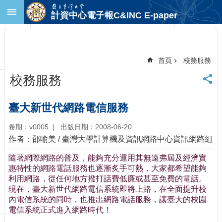
跳到主要內容區塊
計資中心電子報C&INC E-paper
進
階
搜
尋
首頁
校務服務
回
校務服務
首
頁
臺
臺大新世代網路電信服務
大
首
卷期：v0005
出版日期：2008-06-20
頁
作者：邵喻美 / 臺灣大學計算機及資訊網路中心資訊網路組
計
隨著網際網路的普及，能夠充分運用其無遠弗屆及經濟實
中
惠特性的網路電話服務也逐漸炙手可熱，大家都希望能夠
首
利用網路，從任何地方撥打話費低廉或甚至免費的電話。
頁
現在，臺大新世代網路電信系統即將上路，在全面提升校
聯
內電信系統的同時，也推出網路電話服務，讓臺大的校園
絡
電信系統正式進入網路時代！
資