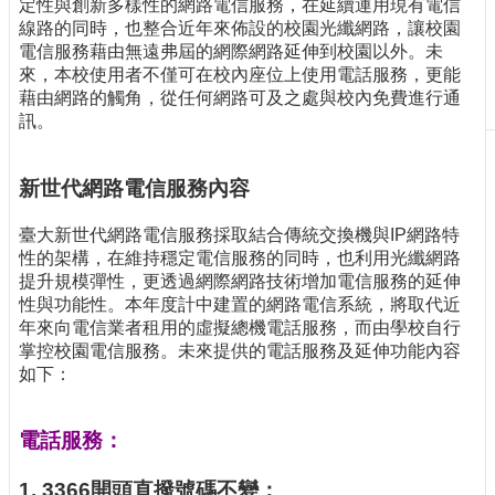
定性與創新多樣性的網路電信服務，在延續運用現有電信
刊
線路的同時，也整合近年來佈設的校園光纖網路，讓校園
物
電信服務藉由無遠弗屆的網際網路延伸到校園以外。未
來，本校使用者不僅可在校內座位上使用電話服務，更能
校
藉由網路的觸角，從任何網路可及之處與校內免費進行通
務
訊。
服
務
新世代網路電信服務內容
專
題
臺大新世代網路電信服務採取結合傳統交換機與IP網路特
報
性的架構，在維持穩定電信服務的同時，也利用光纖網路
導
提升規模彈性，更透過網際網路技術增加電信服務的延伸
性與功能性。本年度計中建置的網路電信系統，將取代近
技
年來向電信業者租用的虛擬總機電話服務，而由學校自行
術
掌控校園電信服務。未來提供的電話服務及延伸功能內容
論
如下：
壇
產
電話服務：
業
專
1. 3366開頭直撥號碼不變：
欄