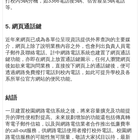
打校內5碼分機，如3366電話後5碼、宿舍寢室5碼電話
等。
5. 網頁通話鍵
近年來網頁已成為各單位呈現資訊提供外界查詢的主要媒
介，網頁上除了說明業務內容之外，也會列出負責人員電
子郵件及聯絡電話。計中網路電話系統也建置了網頁通話
鍵功能，亦即在網頁上放置通話鍵圖示，任何人瀏覽網頁
後如欲來電詢問業務，直接按下網頁上的通話鍵後，便可
透過網路免費撥打電話到校內電話，如此可提升學校及各
系所單位官方網站的便民功能。
結語
一旦建置校園網路電信系統之後，將來容量擴充及功能提
升的彈性便相對提高。未來規劃增加的功能還包括傳真轉
寄電子郵件信箱，以及與網路電信業者合作推出低廉費率
的call-out服務，供網路電話使用者撥打校外電話。校園網
路電信服務的可能性無可限量，敬請大家拭目以待，最新