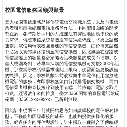
訊
訂
校園電信服務回顧與願景
閱/
取
臺大校園電信服務歷經傳統電信交換機系統，以及向電信
消
業者租用虛擬總機電話服務等作法，不同階段面臨的關卡
都在於，各時期所採用的系統無法有彈性地因應學校的成
網
長需求。傳統電信系統是透過電信銅纜佈線，將桌上話機
站
連接到電信局端或校園自建的電信交換機。由於每支話機
導
都必須以實體線路接續至電信交換機，因此無論在線路或
覽
電信設備上的容量都必須隨著話機數量的成長而增加。以
最
臺大校園為例，若早年採購的電信交換機可支援3000部話
新
機，那麼當學校話機需求達此上限時，便需面臨更換設備
消
的抉擇。因此，學校於數年前改採向中華電信租用虛擬總
息
機電話的服務，亦即學校無須自行採購電信交換機，而由
電信業者機房直接拉線到使用者端，並依每部電話收取月
關
租費。經過數年來的推廣，臺大3366開頭的直撥電話號碼
於
範圍（33661xxx~9xxx）已所剩無幾。
我
們
因此計中從兩三年前就開始思考如何讓學校的電信服務轉
型，不僅能夠因應學校的成長，也能夠提供多樣化的服
出
務。經過多方的評估與設計，計中採取一種融合了傳統穩
版