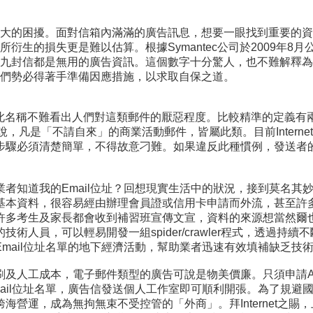
大的困擾。面對信箱內滿滿的廣告訊息，想要一眼找到重要的資
生的損失更是難以估算。根據Symantec公司於2009年8月
有九封信都是無用的廣告資訊。這個數字十分驚人，也不難解釋
們勢必得著手準備因應措施，以求取自保之道。
稱不難看出人們對這類郵件的厭惡程度。比較精準的定義有兩種，即UCE（U
ail），簡單來說，凡是「不請自來」的商業活動郵件，皆屬此類。目前In
步驟必須清楚簡單，不得故意刁難。如果違反此種慣例，發送者的
者知道我的Email位址？回想現實生活中的狀況，接到莫名其
基本資料，很容易經由辦理會員證或信用卡申請而外流，甚至許
多考生及家長都會收到補習班宣傳文宣，資料的來源想當然爾也是
人員，可以輕易開發一組spider/crawler程式，透過持續
mail位址名單的地下經濟活動，幫助業者迅速有效填補缺乏技
刷及人工成本，電子郵件類型的廣告可說是物美價廉。只須申請A
ail位址名單，廣告信發送個人工作室即可順利開張。為了規避國
海營運，成為無拘無束不受控管的「外商」。拜Internet之