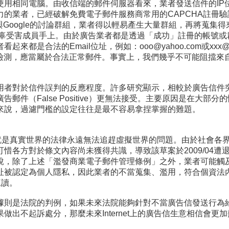
使用相同電腦。由收信端的郵件伺服器看來，業者發送信件的IP
力的業者，已經破解免費電子郵件服務商常用的CAPCHA註冊
與Google的討論群組，業者得以輕易產生大量群組，再將蒐集得來
位無辜受害成員手上。由於廣告業者都是透過「成功」註冊的帳號
都是合法的Email位址，例如：ooo@yahoo.com或xxx
IM等各式檢測，應當屬於合法正常郵件。事實上，我們幾乎不可能阻
者對於信件誤判的反應程度。許多研究顯示，相較於廣告信件突破
為廣告郵件（False Positive）更無法接受。主要原因是在
來說，過濾門檻的設定往往是最不容易拿捏掌握的難題。
e，主要原因就是真實世界的法律永遠無法追趕虛擬世界的問題。由於社
各方對於條文內容尚未獲得共識，導致該草案於2009/04遭退回
說，除了上述「濫發商業電子郵件管理條例」之外，業者可能觸
址被認定為個人隱私，因此業者的不當蒐集、濫用，符合個資法
三讀。
據則是法院的判例，如果未來法院能夠針對不當廣告信發送行為
出不起訴處分，那麼未來Internet上的廣告信生意相信會更