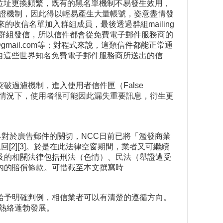
位址更換頻繁，既有的黑名單機制不易發生效用，
驗證機制，因此得以輕易產生大量帳號，姿意盡情發
的收信名單加入群組成員，最後透過群組mailing
或群組發信，所以信件都會從免費電子郵件服務商的
@gmail.com等；對程式來說，這類信件都能正常通
擋來自這些世界知名免費電子郵件服務商所送出的信
過濾機制，進入使用者信件匣（False
大部分的情況下，使用者很可能因此漏失重要訊息，衍生更
會各界對於廣告郵件的關切，NCC日前已將「濫發商業
[2][3]。於是在此法律空窗期間，業者又可繼續
及的相關法律包括刑法（色情）、民法（舉證遭受
內的賠償條款。可惜截至本文撰寫時
給予明確判例，相信業者可以有清楚的遵循方向。
加熱絡蓬勃發展。