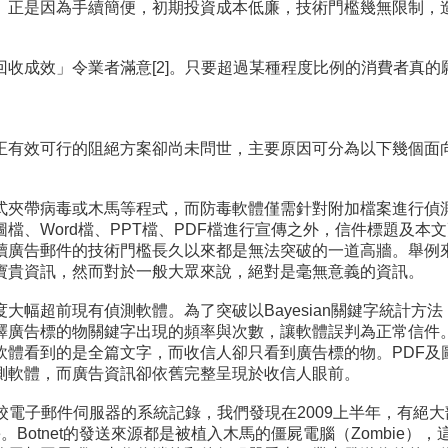
。正是因為手續簡便，初期投資成本低廉，技術門檻幾無限制，
收成效」令業者滿意[2]。只要超過某種程度比例的消費者真
正有效可行的阻絕方案卻尚未問世，主要原因可分為以下幾個面
式夾帶病毒或木馬等程式，而防毒軟體僅需針對附加檔案進行偵
檔、Word檔、PPT檔、PDF檔進行宣傳之外，信件標題及
讀廣告郵件的技術門檻長久以來都是無法突破的一道高牆。舉例
寶貴資訊，然而對於一般大眾來說，絕對是毫無意義的資訊。
大幅超前現有偵測軟體。為了突破以Bayesian關鍵字統計方
釋廣告標的物關鍵字出現的頻率與次數，讓軟體誤判為正常信件
軟體看到的是全篇文字，而收信人卻只看到廣告標的物。PDF及
測軟體，而廣告資訊卻依舊完整呈現於收信人眼前。
校電子郵件伺服器的系統記錄，我們發現在2009上半年，有絕大部
Google。Botnet的發送來源都是被植入木馬的僵屍電腦（Zom