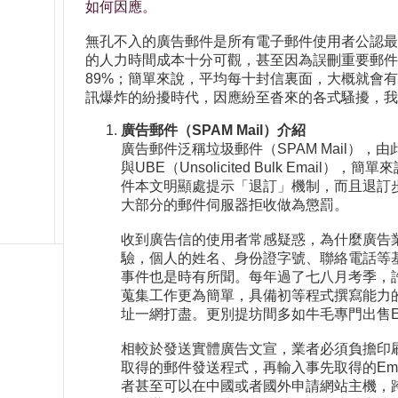
如何因應。
無孔不入的廣告郵件是所有電子郵件使用者公認最
的人力時間成本十分可觀，甚至因為誤刪重要郵件所衍
89%；簡單來說，平均每十封信裏面，大概就會
訊爆炸的紛擾時代，因應紛至沓來的各式騷擾，我
廣告郵件（SPAM Mail）介紹
廣告郵件泛稱垃圾郵件（SPAM Mail），由此名
與UBE（Unsolicited Bulk Em
件本文明顯處提示「退訂」機制，而且退訂
大部分的郵件伺服器拒收做為懲罰。
收到廣告信的使用者常感疑惑，為什麼廣告業
驗，個人的姓名、身份證字號、聯絡電話等
事件也是時有所聞。每年過了七八月考季，許
蒐集工作更為簡單，具備初等程式撰寫能力的技術
址一網打盡。更別提坊間多如牛毛專門出售E
相較於發送實體廣告文宣，業者必須負擔印
取得的郵件發送程式，再輸入事先取得的Em
者甚至可以在中國或者國外申請網站主機，跨