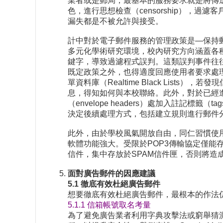
業者或是郵局，最基本的服務要求就是將傳
色，進行思想檢查（censorship）
漏失都是不被允許與接受。
計中對於電子郵件服務的管理政策是—保持
多元化學術研究環境，校內研究方向涵蓋各
鍵字，導致過濾程式誤判。這類誤判事件往
既定政策之外，也得適度回應使用者要求處理
單資料庫（Realtime Black Li
息，得知如何與本校聯絡。此外，對於已經
（envelope headers）處加入註記標
決定後續處理方式，包括建立規則進行郵件
此外，由於學校風氣開放自由，同仁習慣使用的電子
軟體功能強大。受限於POP3傳輸協定僅能存
信件，集中存放於SPAM信件匣，否則將造成Ou
面對廣告郵件的因應建議
5.1 徹底有效杜絕廣告郵件
想要徹底有效杜絕廣告郵件，最根本的作法仍
5.1.1 信箱帳號取名考量
為了避免廣告業者利用字典攻擊法或窮舉猜