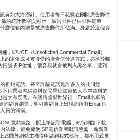
訊有如大海撈針。使用者每日花費在刪除廣告郵件
公佈的統計數字[1]顯示，廣告郵件已佔郵件總量
為什麼信箱內總是被廣告郵件所佔滿。身處於這個資
nsolicited Commercial Email）
ternet上約定俗成可被接受的廣告信發送方式，必須於郵
帳號或IP位址，很容易就會被列入黑名單，遭到
妙的推銷電話、甚至詐騙電話是許多人的共同經
多不肖業者勾結資料保管單位盜賣個人基本資料的
大有疑問。在網路虛擬世界裡，Email名單的
不斷的網頁瀏覽，即可將網頁上出現的所有Email位
術人員的鴻溝。
DSL寬頻線路，配上筆記型電腦，執行網路下載
內法律，避免遭受ISP電信業者斷訊懲處，進階業
賜，上述國外網站主機從申請到程式執行，都不用親自