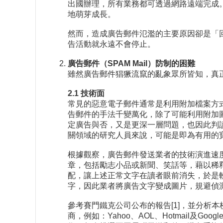
出國辦理，所有業務都可透過網路遠端完成
地萌芽成長。
然而，造成廣告郵件氾濫的主要原因卻是「回
告活動就永遠不會停止。
廣告郵件（SPAM Mail）防制的困難
雖然廣告郵件猖獗流竄的亂象眾所皆知，真
2.1 技術面
常見的惡意電子郵件通常是利用附加檔案方
告郵件的手法千變萬化，除了可能利用附加圖
定廣告與否，又是更深一層問題，也因此判
關領域的研究人員來說，可能是即為有用的
根據觀察，廣告郵件發送業者的技術演進速度
章，包括勵志小品或新聞、笑話等，藉以稀
配，讓上述正常文字在讀者眼前消失，於是
字，因此業者將廣告文字變成圖片，規避偵
參考賽門鐵克公司公布的報告[1]，並分析本
商，例如：Yahoo、AOL、Hotmail及