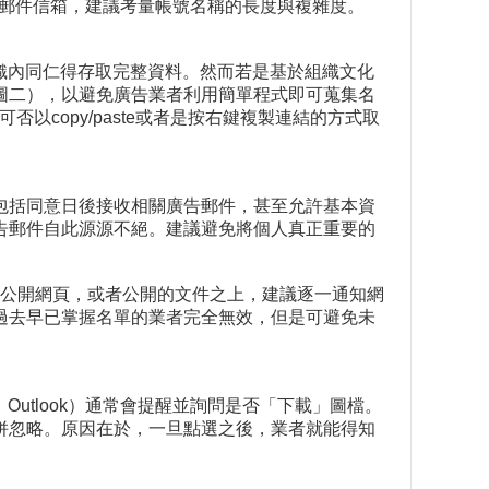
新的郵件信箱，建議考量帳號名稱的長度與複雜度。
織內同仁得存取完整資料。然而若是基於組織文化
圖二），以避免廣告業者利用簡單程式即可蒐集名
否以copy/paste或者是按右鍵複製連結的方式取
包括同意日後接收相關廣告郵件，甚至允許基本資
告郵件自此源源不絕。建議避免將個人真正重要的
多公開網頁，或者公開的文件之上，建議逐一通知網
過去早已掌握名單的業者完全無效，但是可避免未
utlook）通常會提醒並詢問是否「下載」圖檔。
併忽略。原因在於，一旦點選之後，業者就能得知