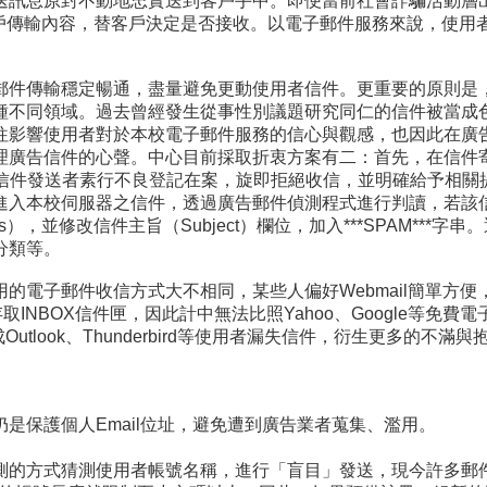
送訊息原封不動地忠實送到客戶手中。即便當前社會詐騙活動層
，過濾客戶傳輸內容，替客戶決定是否接收。以電子郵件服務來說，使
郵件傳輸穩定暢通，盡量避免更動使用者信件。更重要的原則是
種不同領域。過去曾經發生從事性別議題研究同仁的信件被當成
往影響使用者對於本校電子郵件服務的信心與觀感，也因此在廣
廣告信件的心聲。中心目前採取折衷方案有二：首先，在信件寄送至
sts），若發現信件發送者素行不良登記在案，旋即拒絕收信，並明確給
進入本校伺服器之信件，透過廣告郵件偵測程式進行判讀，若該
籤（tags），並修改信件主旨（Subject）欄位，加入***SPAM
分類等。
郵件收信方式大不相同，某些人偏好Webmail簡單方便，某些人卻喜歡
取INBOX信件匣，因此計中無法比照Yahoo、Google等免
tlook、Thunderbird等使用者漏失信件，衍生更多的不滿與
是保護個人Email位址，避免遭到廣告業者蒐集、濫用。
測的方式猜測使用者帳號名稱，進行「盲目」發送，現今許多郵