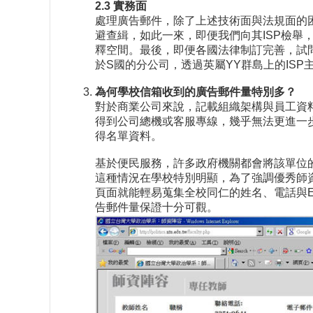
2.3 實務面
處理廣告郵件，除了上述技術面與法規面的
避查緝，如此一來，即便我們向其ISP檢
釋空間。最後，即便各國法律制訂完善，試
於S國的分公司，透過英屬YY群島上的IS
為何學校信箱收到的廣告郵件量特別多？
對於商業公司來說，記載組織架構與員工資
得到公司總機或客服專線，幾乎無法更進一
得名單資料。
基於便民服務，許多政府機關都會將該單位
這種情況在學校特別明顯，為了強調優秀師
頁面就能輕易蒐集全校同仁的姓名、電話與Em
告郵件量保證十分可觀。