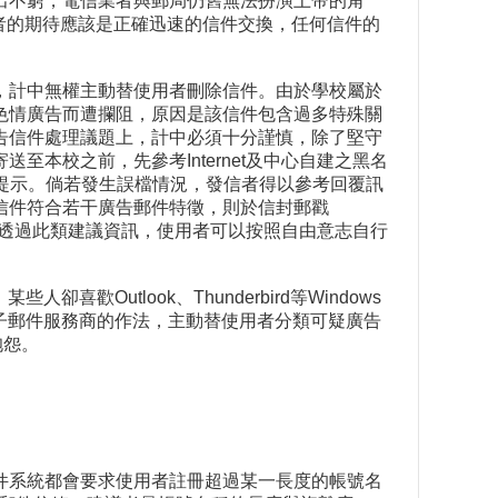
出不窮，電信業者與郵局仍舊無法扮演上帝的角
用者的期待應該是正確迅速的信件交換，任何信件的
，計中無權主動替使用者刪除信件。由於學校屬於
色情廣告而遭攔阻，原因是該信件包含過多特殊關
告信件處理議題上，計中必須十分謹慎，除了堅守
本校之前，先參考Internet及中心自建之黑名
予相關提示。倘若發生誤檔情況，發信者得以參考回覆訊
信件符合若干廣告郵件特徵，則於信封郵戳
***字串。透過此類建議資訊，使用者可以按照自由意志自行
Outlook、Thunderbird等Windows
費電子郵件服務商的作法，主動替使用者分類可疑廣告
抱怨。
件系統都會要求使用者註冊超過某一長度的帳號名