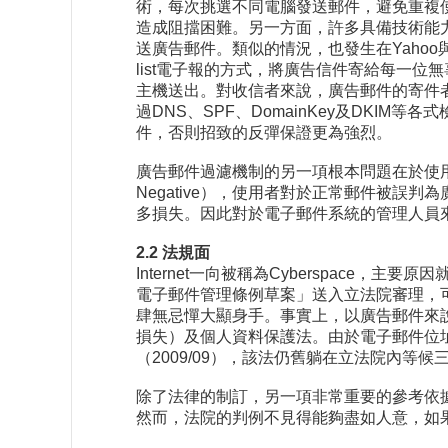
術，每次挑選不同電腦發送郵件，避免重複
造成阻擋困難。另一方面，許多具備技術能
送廣告郵件。類似的情況，也發生在Yahoo
list電子報的方式，將廣告信件寄給每一
主機送出。對收信者來說，廣告郵件的寄件者看起來
過DNS、SPF、DomainKey及DK
件，否則招致的反彈保證更為強烈。
廣告郵件過濾機制的另一項根本問題在於使用
Negative），使用者對於正常郵件被誤判
多損失。因此對於電子郵件系統的管理人員
2.2 法規面
Internet一向被稱為Cyberspac
電子郵件管理條例草案」送入立法院審理，可惜
肆無忌憚大顯身手。事實上，以廣告郵件來
損失）及個人資料保護法。由於電子郵件位
（2009/09），該法仍舊躺在立法院內等候
除了法律的制訂，另一項非常重要的參考依
然而，法院的判例不見得能夠盡如人意，如果做