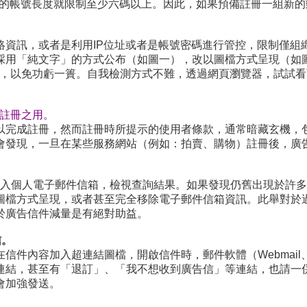
Mail的帳號長度就限制至少六碼以上。因此，如果預備註冊一組
絡資訊，或者是利用IP位址或者是帳號密碼進行管控，限制僅組
採用「純文字」的方式公布（如圖一），改以圖檔方式呈現（如
/連結，以免功虧一簣。自我檢測方式不難，透過網頁瀏覽器，試試看可
站註冊之用。
以完成註冊，然而註冊時所提示的使用者條款，通常暗藏玄機，
會發現，一旦在某些服務網站（例如：拍賣、購物）註冊後，廣
入個人電子郵件信箱，檢視查詢結果。如果發現仍舊出現於許
圖檔方式呈現，或者甚至完全移除電子郵件信箱資訊。此舉對於
於廣告信件減量是有絕對助益。
信。
件內容加入超連結圖檔，開啟信件時，郵件軟體（Webmail、O
連結，甚至有「退訂」、「我不想收到廣告信」等連結，也請一
會加強發送。