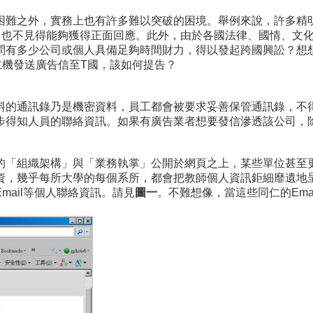
困難之外，實務上也有許多難以突破的困境。舉例來說，許多精
舉，也不見得能夠獲得正面回應。此外，由於各國法律、國情、文
問有多少公司或個人具備足夠時間財力，得以發起跨國興訟？想想
P主機發送廣告信至T國，該如何提告？
料的通訊錄乃是機密資料，員工都會被要求妥善保管通訊錄，不
步得知人員的聯絡資訊。如果有廣告業者想要發信滲透該公司，
的「組織架構」與「業務執掌」公開於網頁之上，某些單位甚至
資，幾乎每所大學的每個系所，都會把教師個人資訊鉅細靡遺地
ail等個人聯絡資訊。請見
圖一
。不難想像，當這些同仁的Em