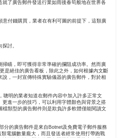
造就了廣告郵件發送行業如雨後春筍般地在世界各
的願意付錢購買，業者在有利可圖的前提下，這類廣
向探討。
測掃瞄，即可獲得非常準確的攔阻成功率。然而廣
本文更是絕佳的廣告看板，除此之外，如何根據內文斷
來說，一封宣傳特殊實驗儀器的廣告郵件，對於相
法，聰明的業者知道在郵件內容中加入許多正常文
。更進一步的技巧，可以利用字體顏色與背景之搭
圖檔類型的廣告郵件則是欺負許多軟體僅能閱讀文
分的廣告郵件是來自Botnet及免費電子郵件服務
bie），這類電腦數量龐大，而且發送者經常使用打帶跑戰