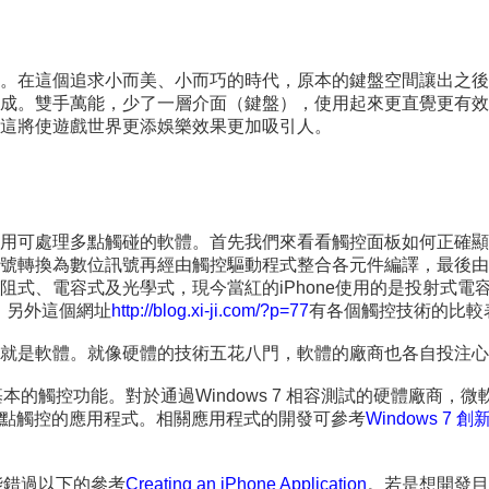
。在這個追求小而美、小而巧的時代，原本的鍵盤空間讓出之後
成。雙手萬能，少了一層介面（鍵盤），使用起來更直覺更有效
這將使遊戲世界更添娛樂效果更加吸引人。
用可處理多點觸碰的軟體。首先我們來看看觸控面板如何正確顯
號轉換為數位訊號再經由觸控驅動程式整合各元件編譯，最後由
阻式、電容式及光學式，現今當紅的iPhone使用的是投射式
。另外這個網址
http://blog.xi-ji.com/?p=77
有各個觸控技術的比較
就是軟體。就像硬體的技術五花八門，軟體的廠商也各自投注心
使用基本的觸控功能。對於通過Windows 7 相容測試的硬體廠
理多點觸控的應用程式。相關應用程式的開發可參考
Windows 7 
能錯過以下的參考
Creating an iPhone Application
。若是想開發目