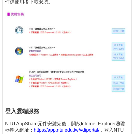
件供使用者下載安裝。
刊
物
校
務
服
務
專
題
報
導
技
術
論
壇
登入雲端服務
產
業
NTU AppShare元件安裝完後，開啟Internet Explorer瀏覽
專
器輸入網址：
https://app.ntu.edu.tw/vdiportal/
，登入NTU
欄