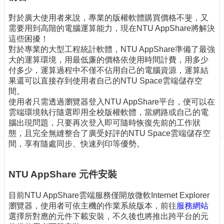
訊
訂
對於廣大使用者來說，專業的版權軟體購買價格不斐，又
閱/
需要用到高階的電腦運算能力，現在NTU AppShare將解決
取
這些困擾！
消
對於專業的大型工程統計軟體，NTU AppShare準備了最強
大的運算環境，用最低廉的價格依使用時間計費，用多少
網
付多少，運算過程中不僅不佔用自己的電腦資源，運算結
站
果還可以直接存到使用者自己的NTU Space雲端儲存空
導
間。
覽
使用者只需透過瀏覽器登入NTU AppShare平台，便可以在
最
雲端環境執行隨選即用全校版權軟體，當網路或自己的電
新
腦出現問題，只要再次登入即可隨時恢復先前的工作狀
消
態，且完全無縫整合了廣受好評的NTU Space雲端儲存空
息
間，享有隨處同步、快速列印等優勢。
關
NTU AppShare 元件安裝
於
我
們
目前NTU AppShare雲端服務僅開放微軟Internet Explorer
瀏覽器，使用者可依主機的作業系統版本，前往
服務網站
出
選擇所對應的元件下載安裝，不久後也將推出跨平台的元
版