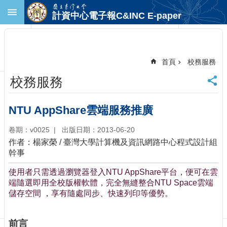
跳到主要內容區塊
計資中心電子報C&INC E-paper
進
階
搜
尋
首頁
校務服務
回
校務服務
首
頁
臺
NTU AppShare雲端服務推廣
大
首
卷期：v0025
出版日期：2013-06-20
頁
作者：楊家榮 / 臺灣大學計算機及資訊網路中心程式設計組
計
幹事
中
使用者只需透過瀏覽器登入NTU AppShare平台，便可在雲
首
端隨選即用全校版權軟體，完全無縫整合NTU Space雲端
頁
儲存空間 ，享有隨處同步、快速列印等優勢。
聯
絡
資
前言