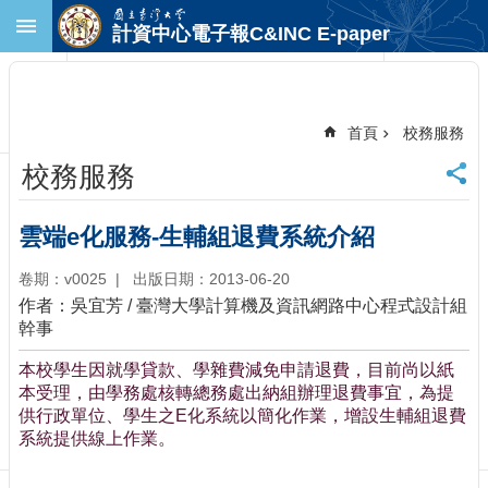
跳到主要內容區塊
計資中心電子報C&INC E-paper
進
階
搜
尋
首頁
校務服務
回
校務服務
首
頁
臺
雲端e化服務-生輔組退費系統介紹
大
首
卷期：v0025
出版日期：2013-06-20
頁
作者：吳宜芳 / 臺灣大學計算機及資訊網路中心程式設計組
計
幹事
中
本校學生因就學貸款、學雜費減免申請退費，目前尚以紙
首
本受理，由學務處核轉總務處出納組辦理退費事宜，為提
頁
供行政單位、學生之E化系統以簡化作業，增設生輔組退費
聯
系統提供線上作業。
絡
資