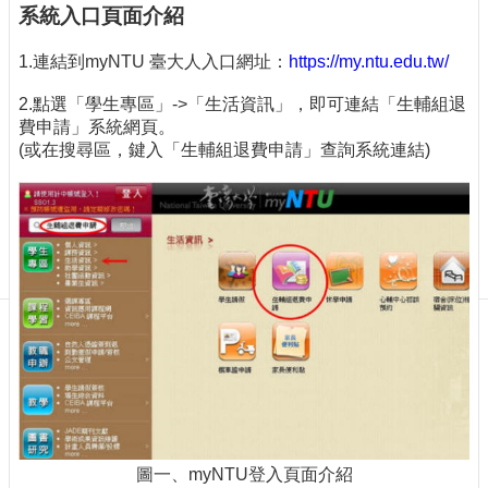
訊
系統入口頁面介紹
訂
閱/
1.連結到myNTU 臺大人入口網址：
https://my.ntu.edu.tw/
取
消
2.點選「學生專區」->「生活資訊」，即可連結「生輔組退
費申請」系統網頁。
網
(或在搜尋區，鍵入「生輔組退費申請」查詢系統連結)
站
導
覽
最
新
消
息
關
於
我
們
出
圖一、myNTU登入頁面介紹
版