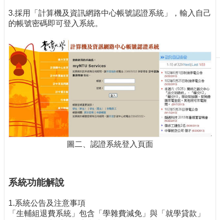
刊
3.採用「計算機及資訊網路中心帳號認證系統」，輸入自己
物
的帳號密碼即可登入系統。
校
務
服
務
專
題
報
導
技
圖二、認證系統登入頁面
術
論
壇
系統功能解說
產
業
1.系統公告及注意事項
專
「生輔組退費系統」包含「學雜費減免」與「就學貸款」
欄