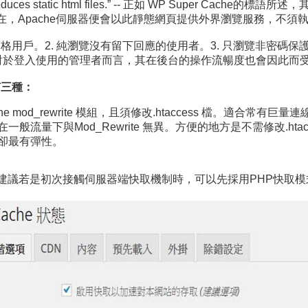
ss that produces static html files.” -- 正如 WP Supe
HTML 網頁已存在，Apache伺服器便會以此靜態網頁提供外界瀏覽服務
用戶。2. 純瀏覽沒有留下回應的使用者。3. 只瀏覽非密碼保護的
應對於登入使用的管理者而言，其在後台的操作流暢度也會因此而
有三種：
he mod_rewrite 模組，且須修改.htaccess 檔。適合常有
在一般流量下與Mod_Rewrite 無異。方便的地方是不需修改.htac
慢但卻最有彈性。
ha O Caoimh建議若是初次接觸伺服器端快取機制時，可以先採用PH