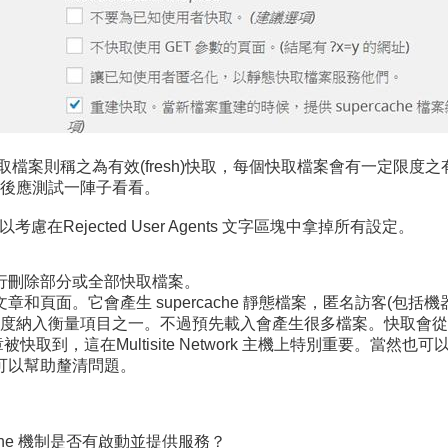
的快取檔案則稱之為有效(fresh)快取，每個快取檔案會有一定
後應測試一陣子看看。
Rejected User Agents 文字區塊中拿掉所有設定。
行刪除部分或全部快取檔案。
和頁面。它會產生 supercache 靜態檔案，匿名訪客(包括
將網站速度納入衡量項目之一。不過預先載入會產生很多檔案。快取
文章被快取到，這在Multisite Network 主機上特別重要
可以幫助釐清問題。
che 機制是否有啟動並提供服務？