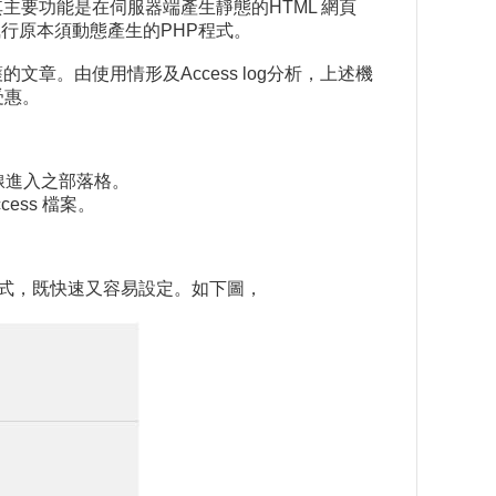
r Cache的標語所述，其主要功能是在伺服器端產生靜態的HTML 網頁
，不須執行原本須動態產生的PHP程式。
文章。由使用情形及Access log分析，上述機
受惠。
巨量連線進入之部落格。
cess 檔案。
P快取模式，既快速又容易設定。如下圖，