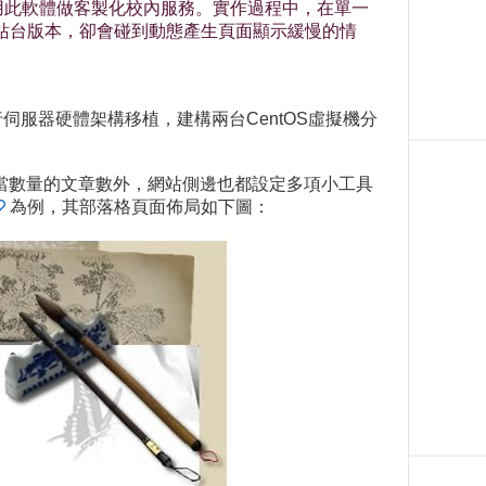
s即是採用此軟體做客製化校內服務。實作過程中，在單一
也就是多站台版本，卻會碰到動態產生頁面顯示緩慢的情
也進行伺服器硬體架構移植，建構兩台CentOS虛擬機分
除了已累積相當數量的文章數外，網站側邊也都設定多項小工具
為例，其部落格頁面佈局如下圖：