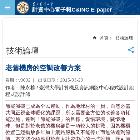
跳到主要內容區塊
計資中心電子報C&INC E-paper
進
階
搜
尋
首頁
技術論壇
回
技術論壇
首
頁
臺
老舊機房的空調改善方案
大
首
卷期：v0032
出版日期：2015-03-20
頁
作者：陳永樵 / 臺灣大學計算機及資訊網路中心程式設計組
計
程式設計師
中
節能減碳已成為全民運動，作為地球村的一員，自然必需
首
共同正視全球暖化的課題，所以需要全方位的改善各項耗
頁
能設施，達到「節能減碳」的目標，愛惜環境，關懷地
聯
球。但是對於老舊的機房卻是一項較大的挑戰，因為機櫃
絡
位置已經擺放多年加上網路服務又不能停止而無法達到節
資
能。本文將介紹應用於臺大計資中心的一些設施，既可節