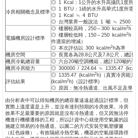
◎ 1 Kcal：1公升的水升高攝氏1度所
◎ 1 BTU：1磅的水升高華式1度所需
冷房相關概念及標準
◎ 1 Kcal ≒ 4 BTU
◎ 台灣業界一般說法 1 噸 ≒ 2500 kca
2
◎ 樓層較高時，250～300 kcal/m
h
2
◎ 樓層較低時，150～250 kcal/m
h 
電腦機房設計標準
作適當的增減）
2
◎ 本次評估以 300 kcal/m
h為準
機房空間
◎ 長寬各為28.8公尺及7.8公尺，總計2
機房冷氣總容量
◎ 六台20噸空調機箱，總計120噸約等於 30
機房冷房能力
◎ 300000 / 224.64 ≒ 1335.47 (kcal
2
◎ 1335.47 (kcal/m
h)（真實冷房能力）
2
評估結果
(kcal/m
h)（設計標準)
◎ 原因：無冷熱通道、出風不足及導風
由分析表中可以得知機房的總容量遠遠超過設計標準，但
實際上溫度還是上升，並沒有達到預期的冷房效果。冷房
效果不足最重要的原因就是沒有冷熱通道，但又因無法停
機進行機櫃遷移的工程，所以計資中心就使用空氣簾的設
施建立簡易的冷熱通道。以圖二的方式安裝空氣塑膠簾
（紅色線條），有效隔絕冷熱空氣，機器的空氣循環路徑