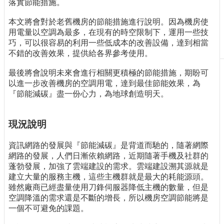
落實節能措施。
刊
物
本文將會對於老舊機房的節能措施進行說明。因為機房使
用電量以空調為最多，在現有的時空限制下，運用一些技
校
巧，可以很容易的利用一些低成本的改善設備，達到相當
務
不錯的改善效果，提供給各界參考使用。
服
務
最後將會說明未來會進行相關更積極的節能措施，期盼可
以進一步改善機房的空調用電，達到最佳節能效果，為
專
『節能減碳』盡一份心力，為地球創造明天。
題
報
導
現況說明
技
資訊網路的發展與『節能減碳』是背道而馳的，隨著網際
術
網路的發展，人們日漸依賴網路，近期隨著手機及社群的
論
蓬勃發展，加強了雲端建設的需求。雲端建設溯其源就是
壇
建立大量的服務主機，這些主機群就是最大的耗能源頭。
雖然廠商已經盡量使用刀鋒伺服器降低主機的數量，但是
產
空調降溫的需求還是不斷的增長，所以機房空調節能將是
業
一個不可避免的課題。
專
欄