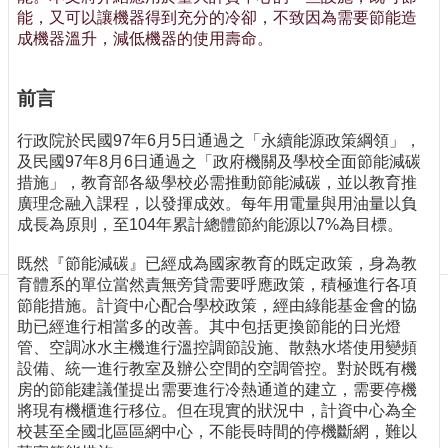
訊
能，又可以讓機器得到充分的冷卻，不致因為需要節能造
訂
成機器溫升，減低機器的使用壽命。
閱/
取
消
前言
網
行政院於民國97年6月5日通過之「永續能源政策綱領」，
站
及民國97年8月6日通過之「政府機關及學校全面節能減碳
導
措施」，教育部各級學校必需推動節能減碳，並以教育推
覽
廣理念融入課程，以發揮成效。每年用電量與用油量以負
最
成長為原則，至104年累計總體節約能源以7%為目標。
新
既然『節能減碳』已經成為國家教育的既定政策，身為教
消
育體系的單位當然責無旁貸需要呼應政策，積極進行各項
息
節能措施。計資中心配合學校政策，經由綠能基金會的協
關
助已經進行相當多的改善。其中包括更換節能的日光燈
於
管、空調冰水主機進行溫控調節設施、散熱水塔使用變頻
我
設備、統一進行教室及辦公空間的空調管控。對於既有機
們
房的節能建議僅提出需要進行冷熱通道的建立，需要停機
將現有機櫃進行移位。但在現實的狀況中，計資中心為全
出
校甚至全國北區區網中心，不能長時間的停機斷網，難以
版