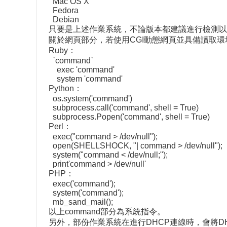
Mac OS X
Fedora
Debian
只要是上述作業系統，不論版本都建議進行檢測以確
關於網頁部分，若使用CGI動態網頁並具備讀取環境變
Ruby：
`command`
exec 'command'
system 'command'
Python：
os.system('command')
subprocess.call('command', shell = True)
subprocess.Popen('command', shell = True)
Perl：
exec("command > /dev/null");
open(SHELLSHOCK, "| command > /dev/null");
system("command < /dev/null;");
print'command > /dev/null'
PHP：
exec('command');
system('command');
mb_sand_mail();
以上command部分為系統指令。
另外，部份作業系統在進行DHCP連線時，會將DHCP