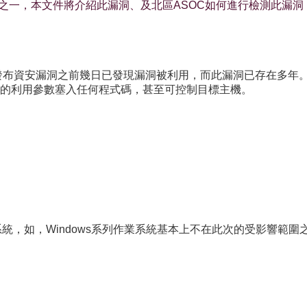
近期重大資安漏洞之一，本文件將介紹此漏洞、及北區ASOC如何進行檢測
2014/9/24公開發布資安漏洞之前幾日已發現漏洞被利用，而此漏洞已
的利用參數塞入任何程式碼，甚至可控制目標主機。
：
統，如，Windows系列作業系統基本上不在此次的受影響範圍