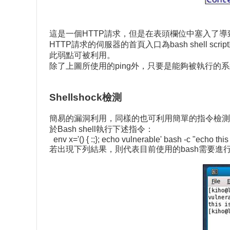
這是一個HTTP請求，但是在表頭欄位中塞入了導致問題發
HTTP請求的伺服器的首頁入口為bash shell scr
此弱點可被利用。
除了上圖所使用的ping外，只要是能夠被執行
Shellshock檢測
簡易的漏洞利用，同樣的也可利用簡單的指令檢測自己
於Bash shell執行下述指令：
env x='() { :;}; echo vulnerable' bash -c "echo this 
若出現下列結果，則代表目前使用的bash需要進