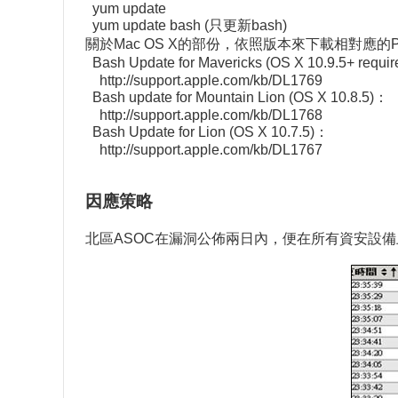
yum update
yum update bash (只更新bash)
關於Mac OS X的部份，依照版本來下載相對應的P
Bash Update for Mavericks (OS X 10.9.5+ requi
http://support.apple.com/kb/DL1769
Bash update for Mountain Lion (OS X 10.8.5)：
http://support.apple.com/kb/DL1768
Bash Update for Lion (OS X 10.7.5)：
http://support.apple.com/kb/DL1767
因應策略
北區ASOC在漏洞公佈兩日內，便在所有資安設備