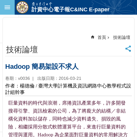
跳到主要內容區塊
計資中心電子報C&INC E-paper
進
階
搜
尋
首頁
技術論壇
回
技術論壇
首
頁
臺
Hadoop 簡易架設不求人
大
首
卷期：v0036
出版日期：2016-03-21
頁
作者：楊德倫 / 臺灣大學計算機及資訊網路中心教學程式設
計
計組幹事
中
巨量資料的時代與浪潮，席捲資訊產業多年，許多開發
首
搜尋引擎、資訊檢索的公司，為了將龐大的結構／非結
頁
構化資料加以儲存，同時也減少資料遺失、損毀的風
聯
絡
險，相繼採用分散式軟體運算平台，來進行巨量資料的
資
管理與運用。Hadoop 為企業面對巨量資料的常用解決方