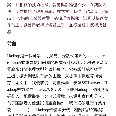
訊
案，且相關的技術社群、資源與討論也不少，在架設方
訂
法上，亦提供了許多資訊。在本文，我們介紹叢集（Clu
閱/
ster）架構的安裝與建置，省略理論探究，試圖以快速實
取
消
作為主，讓使用者得以輕鬆上手，並從過程中獲得成就
網
感。
站
導
前言
覽
Hadoop是一個可靠、可擴充、分散式運算的open-sourc
最
e，其函式庫為使用簡易的程式設計模組，允許透過叢集
新
消
電腦來分散處理大型的資料集合。它被設計成可從單一
息
主機，擴大到數以千計的主機，來提供本機運算與儲
存。本文中，我們將從「前置作業、安裝SSH server、H
關
adoop帳號建立、Java環境安裝、下載 Hadoop、SSH無密
於
我
碼登入、配置叢集／分散式環境」來逐步實作與分享。
們
為了讓讀者方便測試與重複操作，我們必須進行作業系
統（Ubuntu）、Hadoop軟體等安裝，相關知識的取得，
出
版