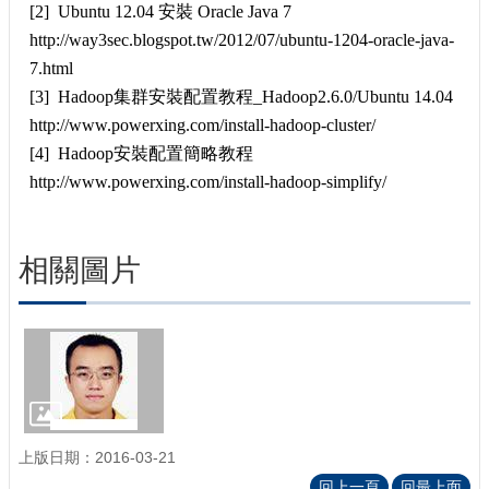
[2] Ubuntu 12.04 安裝 Oracle Java 7
http://way3sec.blogspot.tw/2012/07/ubuntu-1204-oracle-java-
7.html
[3] Hadoop集群安裝配置教程_Hadoop2.6.0/Ubuntu 14.04
http://www.powerxing.com/install-hadoop-cluster/
[4] Hadoop安裝配置簡略教程
http://www.powerxing.com/install-hadoop-simplify/
相關圖片
上版日期：2016-03-21
回上一頁
回最上面