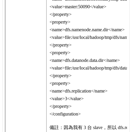
<value>master:50090</value>
</property>
<property>
<name>dfs.namenode.name.dir</name>
<value>file:/usr/local/hadoop/tmp/dfs/name
</property>
<property>
<name>dfs.datanode.data.dir</name>
<value>file:/usr/local/hadoop/tmp/dfs/data<
</property>
<property>
<name>dfs.replication</name>
<value>3</value>
</property>
</configuration>
備註：因為我有 3 台 slave，所以 dfs.repli