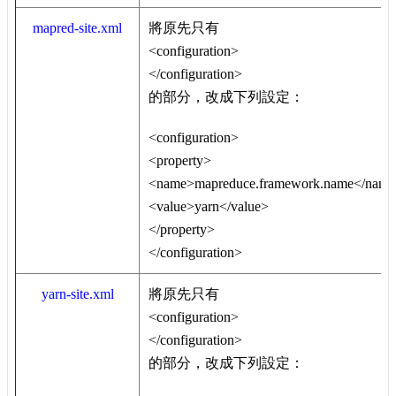
mapred-site.xml
將原先只有
<configuration>
</configuration>
的部分，改成下列設定：
<configuration>
<property>
<name>mapreduce.framework.name</nam
<value>yarn</value>
</property>
</configuration>
yarn-site.xml
將原先只有
<configuration>
</configuration>
的部分，改成下列設定：