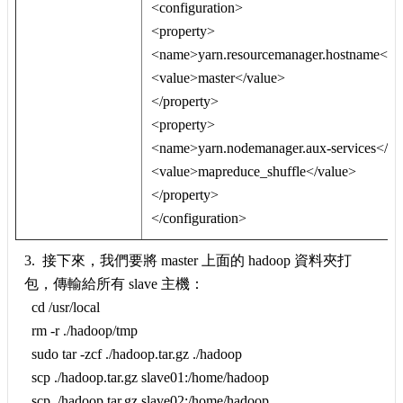
<configuration>
<property>
<name>yarn.resourcemanager.hostname</
<value>master</value>
</property>
<property>
<name>yarn.nodemanager.aux-services</n
<value>mapreduce_shuffle</value>
</property>
</configuration>
3. 接下來，我們要將 master 上面的 hadoop 資料夾打
包，傳輸給所有 slave 主機：
cd /usr/local
rm -r ./hadoop/tmp
sudo tar -zcf ./hadoop.tar.gz ./hadoop
scp ./hadoop.tar.gz slave01:/home/hadoop
scp ./hadoop.tar.gz slave02:/home/hadoop