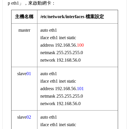
p eth1」，來啟動網卡：
主機名稱
/etc/network/interfaces 檔案設定
master
auto eth1
iface eth1 inet static
address 192.168.56.
100
netmask 255.255.255.0
network 192.168.56.0
slave
01
auto eth1
iface eth1 inet static
address 192.168.56.
101
netmask 255.255.255.0
network 192.168.56.0
slave
02
auto eth1
iface eth1 inet static