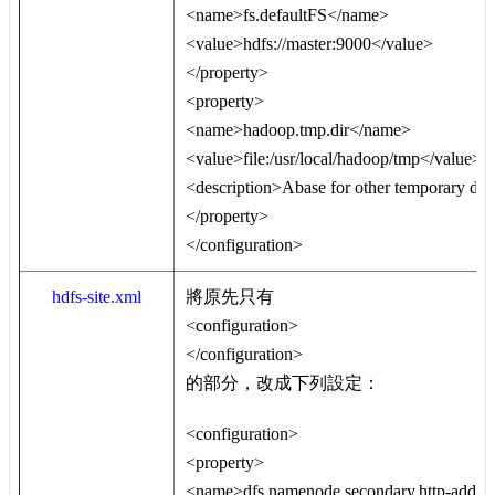
<name>fs.defaultFS</name>
<value>hdfs://master:9000</value>
</property>
<property>
<name>hadoop.tmp.dir</name>
<value>file:/usr/local/hadoop/tmp</value>
<description>Abase for other temporary dire
</property>
</configuration>
hdfs-site.xml
將原先只有
<configuration>
</configuration>
的部分，改成下列設定：
<configuration>
<property>
<name>dfs.namenode.secondary.http-addre