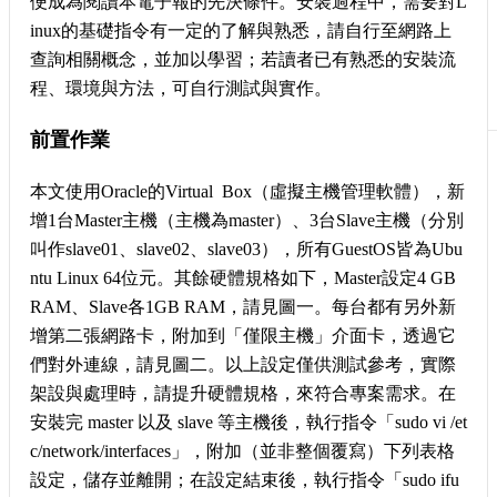
便成為閱讀本電子報的先決條件。安裝過程中，需要對L
刊
inux的基礎指令有一定的了解與熟悉，請自行至網路上
物
查詢相關概念，並加以學習；若讀者已有熟悉的安裝流
程、環境與方法，可自行測試與實作。
校
務
服
前置作業
務
本文使用Oracle的Virtual Box（虛擬主機管理軟體），新
專
增1台Master主機（主機為master）、3台Slave主機（分別
題
報
叫作slave01、slave02、slave03），所有GuestOS皆為Ubu
導
ntu Linux 64位元。其餘硬體規格如下，Master設定4 GB
RAM、Slave各1GB RAM，請見圖一。每台都有另外新
技
增第二張網路卡，附加到「僅限主機」介面卡，透過它
術
論
們對外連線，請見圖二。以上設定僅供測試參考，實際
壇
架設與處理時，請提升硬體規格，來符合專案需求。在
安裝完 master 以及 slave 等主機後，執行指令「sudo vi /et
產
業
c/network/interfaces」，附加（並非整個覆寫）下列表格
專
設定，儲存並離開；在設定結束後，執行指令「sudo ifu
欄