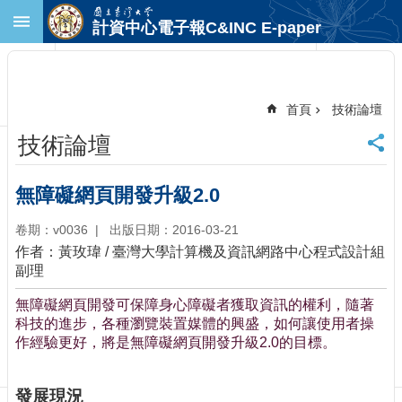
跳到主要內容區塊
計資中心電子報C&INC E-paper
進
階
搜
尋
首頁
技術論壇
回
技術論壇
首
頁
臺
無障礙網頁開發升級2.0
大
首
卷期：v0036
出版日期：2016-03-21
頁
作者：黃玫瑋 / 臺灣大學計算機及資訊網路中心程式設計組
計
副理
中
無障礙網頁開發可保障身心障礙者獲取資訊的權利，隨著
首
科技的進步，各種瀏覽裝置媒體的興盛，如何讓使用者操
頁
作經驗更好，將是無障礙網頁開發升級2.0的目標。
聯
絡
資
發展現況