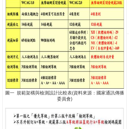
刊
物
校
務
服
務
專
題
報
導
技
術
圖一 規範架構與檢測設計比較表(資料來源：國家通訊傳播
論
委員會)
壇
產
業
專
欄