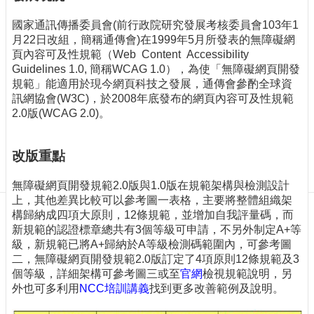
訊
訂
國家通訊傳播委員會(前行政院研究發展考核委員會103年1
閱/
月22日改組，簡稱通傳會)在1999年5月所發表的無障礙網
取
頁內容可及性規範（Web Content Accessibility
消
Guidelines 1.0, 簡稱WCAG 1.0），為使「無障礙網頁開發
規範」能適用於現今網頁科技之發展，通傳會參酌全球資
網
訊網協會(W3C)，於2008年底發布的網頁內容可及性規範
站
2.0版(WCAG 2.0)。
導
覽
改版重點
最
新
無障礙網頁開發規範2.0版與1.0版在規範架構與檢測設計
消
上，其他差異比較可以參考圖一表格，主要將整體組織架
息
構歸納成四項大原則，12條規範，並增加自我評量碼，而
關
新規範的認證標章總共有3個等級可申請，不另外制定A+等
於
級，新規範已將A+歸納於A等級檢測碼範圍內，可參考圖
我
二，無障礙網頁開發規範2.0版訂定了4項原則12條規範及3
們
個等級，詳細架構可參考圖三或至
官網
檢視規範說明，另
外也可多利用
NCC培訓講義
找到更多改善範例及說明。
出
版