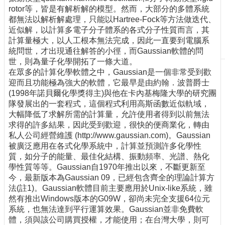
rotor等，皆是有解析解的模型。然而，大部分的多體系統
刊
都無法以解析解處理，只能以Hartree-Fock等方法做迭代、
物
近似解，以計算多電子分子體系的各式分子性質而言，其
校
計算量極大，以人工根本無法完成，因此一直要到電腦系
務
統問世，才出現通往解答的小徑，而Gaussian軟體的問
服
世，則為量子化學開拓了一條大道。
務
在眾多的計算化學軟體之中，Gaussian是一個非常受到歡
迎而且功能極為強大的軟體，它最早是由約翰．波普爵士
專
(1998年諾貝爾化學獎得主)與他在卡內基梅隆大學的研究團
題
隊發展出的一套程式，這個程式利用高斯函數近似軌域，
報
大幅降低了求解所需的計算量，允許使用者得到以前無法
導
求得的許多結果，因此受到歡迎，很快的便商業化，轉由
私人公司經營維護 (http://www.gaussian.com)。Gaussian
技
被廣泛應用在各式化學系統中，計算並預測許多化學性
術
質，如分子的能量、最佳化結構、振動頻率、光譜、熱化
論
學性質等等。Gaussian自1970年推出以來，不斷更新至
壇
今，最新版本為Gaussian 09，已經包含齊全的理論計算方
法(註1)。Gaussian軟體目前主要應用於Unix-like系統，雖
產
然有推出Windows版本的G09W，卻尚未完全支援64位元
業
系統，也無法達到平行運算效果。Gaussian並非免費軟
專
體，須與該公司購買授權，才能使用；在台灣大學，則可
欄