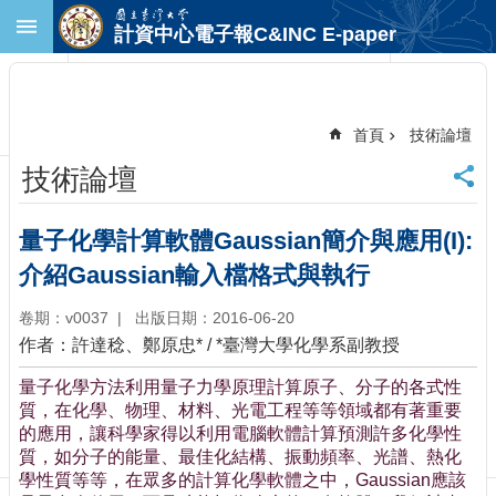
跳到主要內容區塊
計資中心電子報C&INC E-paper
進
階
搜
尋
首頁
技術論壇
回
技術論壇
首
頁
臺
量子化學計算軟體Gaussian簡介與應用(I):
大
介紹Gaussian輸入檔格式與執行
首
頁
卷期：v0037
出版日期：2016-06-20
計
作者：許達稔、鄭原忠* / *臺灣大學化學系副教授
中
首
量子化學方法利用量子力學原理計算原子、分子的各式性
頁
質，在化學、物理、材料、光電工程等等領域都有著重要
聯
的應用，讓科學家得以利用電腦軟體計算預測許多化學性
絡
質，如分子的能量、最佳化結構、振動頻率、光譜、熱化
資
學性質等等，在眾多的計算化學軟體之中，Gaussian應該