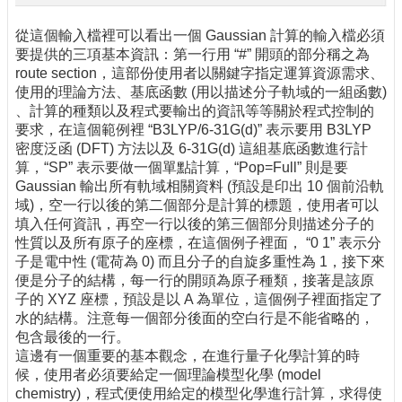
從這個輸入檔裡可以看出一個 Gaussian 計算的輸入檔必須
要提供的三項基本資訊：第一行用 “#” 開頭的部分稱之為
route section，這部份使用者以關鍵字指定運算資源需求、
使用的理論方法、基底函數 (用以描述分子軌域的一組函數)
、計算的種類以及程式要輸出的資訊等等關於程式控制的
要求，在這個範例裡 “B3LYP/6-31G(d)” 表示要用 B3LYP
密度泛函 (DFT) 方法以及 6-31G(d) 這組基底函數進行計
算，“SP” 表示要做一個單點計算，“Pop=Full” 則是要
Gaussian 輸出所有軌域相關資料 (預設是印出 10 個前沿軌
域)，空一行以後的第二個部分是計算的標題，使用者可以
填入任何資訊，再空一行以後的第三個部分則描述分子的
性質以及所有原子的座標，在這個例子裡面， “0 1” 表示分
子是電中性 (電荷為 0) 而且分子的自旋多重性為 1，接下來
便是分子的結構，每一行的開頭為原子種類，接著是該原
子的 XYZ 座標，預設是以 A 為單位，這個例子裡面指定了
水的結構。注意每一個部分後面的空白行是不能省略的，
包含最後的一行。
這邊有一個重要的基本觀念，在進行量子化學計算的時
候，使用者必須要給定一個理論模型化學 (model
chemistry)，程式便使用給定的模型化學進行計算，求得使