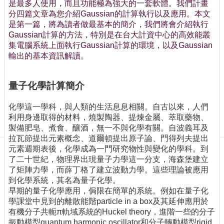
訊
是最多人使用，而且功能極為強大的一套軟體。我們計畫
分四篇文章為您介紹Gaussian的計算執行以及應用。本文
訂
是第一篇，將為讀者做最基本的簡介，我們將會介紹執行
閱/
Gaussian計算的方法，特別是在台大計資中心的高效能叢
取
集電腦系統上面執行Gaussian計算的環境，以及Gaussian
消
輸出的基本資訊解讀。
網
站
導
量子化學計算簡介
覽
化學這一學科，與人類的生活息息相關。自古以來，人們
最
利用身邊取得的材料，燒製陶器、提煉金屬、萃取藥物、
新
製備肥皂、煮食、釀酒，無一不與化學有關。自波義耳及
消
拉瓦節提出元素概念、道爾頓提出原子論、門得列夫提出
息
元素週期表後，化學成為一門研究物性與變化的學科。到
了二十世紀，物理界出現量子力學這一分支，海森堡建立
關
了矩陣力學，而薛丁格了建立波動力學。這些理論被應用
於
到化學系統，其名為量子化學。
我
早期的量子化學應用，侷限在簡單的系統。例如在量子化
們
學課堂中見到的離散能階particle in a box及其延伸應用於
有機分子共軛π軌域系統的Huckel theory，進階一些的分子
出
振動模型quantum harmonic oscillator和分子轉動模型rigid
版