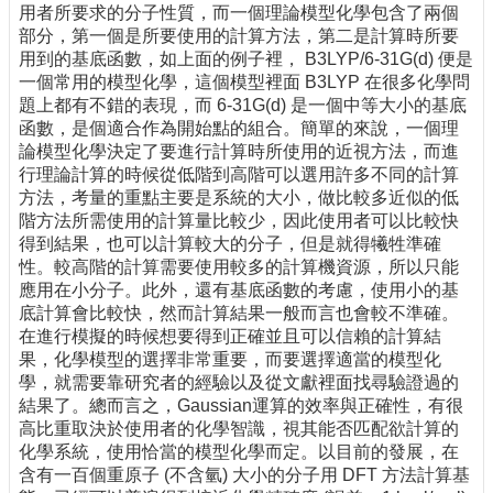
用者所要求的分子性質，而一個理論模型化學包含了兩個
部分，第一個是所要使用的計算方法，第二是計算時所要
用到的基底函數，如上面的例子裡， B3LYP/6-31G(d) 便是
一個常用的模型化學，這個模型裡面 B3LYP 在很多化學問
題上都有不錯的表現，而 6-31G(d) 是一個中等大小的基底
函數，是個適合作為開始點的組合。簡單的來說，一個理
論模型化學決定了要進行計算時所使用的近視方法，而進
行理論計算的時候從低階到高階可以選用許多不同的計算
方法，考量的重點主要是系統的大小，做比較多近似的低
階方法所需使用的計算量比較少，因此使用者可以比較快
得到結果，也可以計算較大的分子，但是就得犧牲準確
性。較高階的計算需要使用較多的計算機資源，所以只能
應用在小分子。此外，還有基底函數的考慮，使用小的基
底計算會比較快，然而計算結果一般而言也會較不準確。
在進行模擬的時候想要得到正確並且可以信賴的計算結
果，化學模型的選擇非常重要，而要選擇適當的模型化
學，就需要靠研究者的經驗以及從文獻裡面找尋驗證過的
結果了。總而言之，Gaussian運算的效率與正確性，有很
高比重取決於使用者的化學智識，視其能否匹配欲計算的
化學系統，使用恰當的模型化學而定。以目前的發展，在
含有一百個重原子 (不含氫) 大小的分子用 DFT 方法計算基