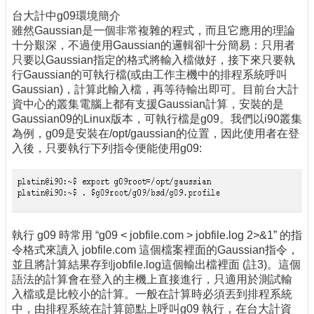
台大計中g09環境簡介
雖然Gaussian是一個非常複雜的程式，而且它應用的理論
十分艱深，不過使用Gaussian的邏輯卻十分簡易：只用者
只要以Gaussian指定的格式將輸入檔做好，接下來只要執
行Gaussian的可執行檔(或由工作主機中的排程系統呼叫
Gaussian)，計算此輸入檔，再等待輸出即可。目前台大計
資中心的叢集電腦上都有支援Gaussian計算，安裝的是
Gaussian09的Linux版本，可執行檔是g09。我們以i90叢集
為例，g09是安裝在/opt/gaussian的位置，因此使用者在登
入後，只要執行下列指令便能使用g09:
執行 g09 時常用 “g09 < jobfile.com > jobfile.log 2>&1” 的指
令格式來讀入 jobfile.com 這個檔案裡面的Gaussian指令，
並且將計算結果存到jobfile.log這個輸出檔裡面 (註3)。這個
語法的計算會在登入的主機上直接進行，只適用於測試輸
入檔或是比較小的計算。一般在計算時必須丟到排程系統
中，由排程系統在計算節點上呼叫g09 執行，在台大計資