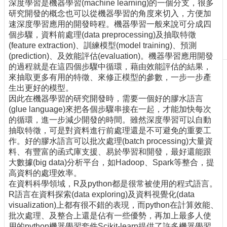
深度學習是機器學習(machine learning)的一個分支，很多
刊
研究開發的概念也可以從機器學習的角度來切入，方便加
物
速深度學習應用的開發時程。機器學習一般來說可分成四
個步驟，資料前處理(data preprocessing)及抽取特徵
校
(feature extraction)、訓練模型(model training)、預測
務
(prediction)、及效能評估(evaluation)。機器學習應用開發
服
的過程就是在這四個步驟中循環，藉由效能評估的結果，
務
來抽取更多有用的特徵、來修正模型的參數，一步一步產
生出更好的模型。
專
因此在機器學習的研究開發時，需要一個好的膠水語言
題
(glue language)來把各個步驟串接在一起，才能加快每次
報
的循環，進一步減少開發的時間。雖然深度學習可以自動
導
抽取特徵，可是對資料進行前處理還是不可避免的重要工
作。好的膠水語言可以批次處理(batch processing)大量資
技
料、有豐富的函式庫支援、易於學習和開發，最好還能跟
術
大數據(big data)分析平台，如Hadoop、Spark等整合，提
論
高資料的處理效率。
壇
在資料科學領域，R及python都是很常被使用的程式語言。
產
R語言在資料探索(data exploring)及資料視覺化(data
業
visualization)上都有很不錯的表現，而python在計算效能、
專
批次處理、及整合上還是佔有一些優勢，再加上最多人使
欄
用的python機器學習套件Scikit-learn提供了許多機器學習