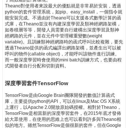
Theano對使用者來說最大的優點就是非常易於安裝，透過
python的套件管理系統，如pip、easy_install，一個指令就
能安裝完成。不過由於Theano可以支援各式數學計算的函
式庫，在Theano並沒有內建深度學習及類神經網路架構，
如卷積層等等，開發人員需要自行建構出深度學習及類神
經網路的元件，並在元件中管理權重變數(weight
variable)。且訓練類神經網路時的函式呼叫比較複雜，要先
透過Theano提供的函式編譯出網路架構，並產生出可以被
呼叫的物件(callable object)，才能呼叫該物件進行訓練。
而一般深度學習時會使用的mini batch訓練方式，也要由程
式開發者自行分配和切割資料。
深度學習套件TensorFlow
TensorFlow是由Google Brain團隊開發的數值計算函式
庫，主要提供python的API，可以在linux及Mac OS X系統
上運行，以Apache 2.0開放原始碼授權。相對於Theano，
TensorFlow是相當新的深度學習套件，在2015年底才發佈
給大眾使用，在使用的思維上也可以看到許多與Theano相
似的地方。雖然TensorFlow是個很新的套件，但在Google