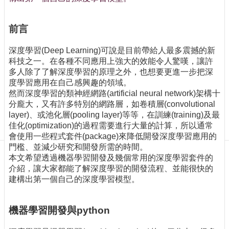
訊
訂
閱/
前言
取
消
深度學習(Deep Learning)可說是目前帶給人最多震撼的新
科技之一。在各種不同應用上強大的效能令人驚嘆，讓許
網
多人除了了解深度學習的原理之外，也想要更進一步把深
站
度學習應用在自己感興趣的領域。
導
然而深度學習的類神經網路(artificial neural network)架構十
覽
分龐大，又有許多特別的網路層，如卷積層(convolutional
最
layer)、或池化層(pooling layer)等等，在訓練(training)及最
新
佳化(optimization)的過程需要進行大量的計算，所以通常
消
會使用一些程式套件(package)來降低開發深度學習應用的
息
門檻、並減少研究和開發所需的時間。
本文希望透過機器學習開發及幾個常用的深度學習套件的
關
介紹，讓大家都能了解深度學習的開發流程、並能很快的
於
建構出第一個自己的深度學習模型。
我
們
機器學習開發與python
出
版