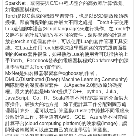
SparkNet，或需要與C/C++程式整合的高效率計算情境、
如電腦圍棋程式。
Torch是以C寫成的機器學習套件，也是以BSD開放原始碼
授權。跟前面提到的套件最大不同之處是，Torch主要使用
Lua這個腳本語言(Script language)來進行操作。在Torch中
又將不同的計算功能放在不同的套件，深度學習的計算是
放在torch.nn這個套件中，可以使用Lua的套件管理工具安
裝。在Lua上使用Torch建構深度學習網路的方式跟前面提
到的Keras套件很像，如果熟悉Lua的使用者可以很快的上
手Torch。Facebook發表的電腦圍棋程式Darkforest中的深
度學習就是以Torch實作的。
MxNet是知名機器學習套件xgboost的作者，
DMLC(Distributed (Deep) Machine Learning Community)
團隊開發的深度學習套件，以Apache 2.0開放原始碼授
權。最大的特點是MxNet提供了C++、python、Julia、
JavaScript、Go、R、Scala等等不同程式語言的介面供大
家操作。最強大的地方是，除了把計算工作分配到圖形處
理器計算外，還可以在計算叢集(cluster)中跨越不同電腦來
分散計算工作，甚至還有AWS、GCE、Azure等不同雲端
計算平台(cloud computing platform)的映象檔(image)，讓
開發者輕鬆就可以建立自己的深度學習計算叢集。