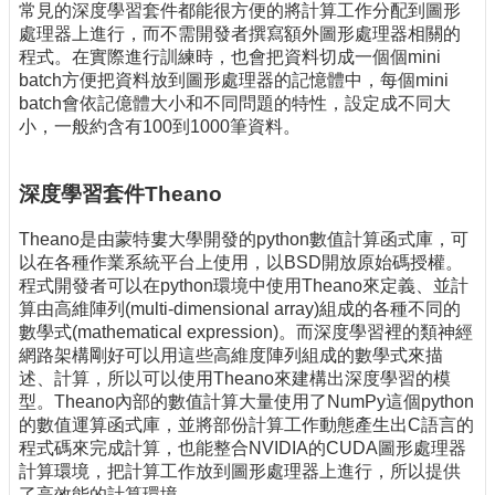
常見的深度學習套件都能很方便的將計算工作分配到圖形
處理器上進行，而不需開發者撰寫額外圖形處理器相關的
程式。在實際進行訓練時，也會把資料切成一個個mini
batch方便把資料放到圖形處理器的記憶體中，每個mini
batch會依記億體大小和不同問題的特性，設定成不同大
小，一般約含有100到1000筆資料。
深度學習套件Theano
Theano是由蒙特婁大學開發的python數值計算函式庫，可
以在各種作業系統平台上使用，以BSD開放原始碼授權。
程式開發者可以在python環境中使用Theano來定義、並計
算由高維陣列(multi-dimensional array)組成的各種不同的
數學式(mathematical expression)。而深度學習裡的類神經
網路架構剛好可以用這些高維度陣列組成的數學式來描
述、計算，所以可以使用Theano來建構出深度學習的模
型。Theano內部的數值計算大量使用了NumPy這個python
的數值運算函式庫，並將部份計算工作動態產生出C語言的
程式碼來完成計算，也能整合NVIDIA的CUDA圖形處理器
計算環境，把計算工作放到圖形處理器上進行，所以提供
了高效能的計算環境。