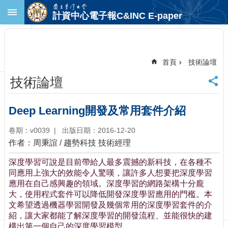
跳到主要內容區塊
計資中心電子報C&INC E-paper
進
階
搜
尋
首頁
技術論壇
回
技術論壇
首
頁
臺
Deep Learning開發及常用套件介紹
大
首
卷期：v0039
出版日期：2016-12-20
頁
作者：周秉誼 / 趨勢科技 技術經理
計
深度學習可說是目前帶給人最多震撼的新科技，在各種不
中
同應用上強大的效能令人驚嘆，讓許多人想要把深度學習
首
應用在自己感興趣的領域。深度學習的網路架構十分龐
頁
大，使用程式套件可以降低開發深度學習應用的門檻。本
聯
文希望透過機器學習開發及幾個常用的深度學習套件的介
絡
紹，讓大家都能了解深度學習的開發流程、並能很快的建
資
構出第一個自己的深度學習模型。