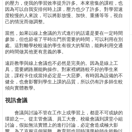
的壓力，使我的學習效率提升許多。本來密集的課程，也
刊
因為可以自我安排何時上課，壓力也少了許多。對學習速
物
度較慢的人來說，可以將影放慢、加快、重播等等，視自
己的情況而做調整。
校
務
當然，如果以線上會議的方式進行的話還是要在一定時間
服
參加，但也節省了平時出門所需要的時間，可以利用在別
務
處。這對離學校較遠的學生有很大的幫助，能夠利用交通
的時間做其他更有意義的事。
專
題
遠距教學與線上會議也不必然是完美的。因為是線上工
報
具，需要網路層能夠操作。對家裡網路較不好的學生來
導
說，課程卡住或當掉必定是一大惡夢。有時因為設備的不
健全，也會影響到學生上課的品質，所以仍有許多師生較
技
傾向實體教學。
術
論
視訊會議
壇
產
會議與討論不管在工作上或學習上，都是不可或缺的
業
環節之一。從主管會議、員工大會、校級會議到課堂小組
專
討論，假如無法實體上的進行討論，必定會造成極大影
欄
響。為了克服這個困難，教育部也同時讓學校師生能夠以