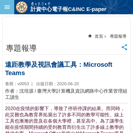
跳到主要內容區塊
計資中心電子報C&INC E-paper
進
階
搜
尋
首頁
專題報導
回
專題報導
首
頁
臺
遠距教學及視訊會議工具：Microsoft
大
Teams
首
頁
卷期：v0053
出版日期：2020-06-20
計
作者：沈培源 / 臺灣大學計算機及資訊網路中心作業管理組
中
工讀生
首
頁
2020在疫情的影響下，導致了停班停課的結果。而同時，
此災難也為教育界拓展出了許多不同的教學可能性。線上
聯
工具也漸漸的普及在各個大學裡，甚至高中。為了讓學生
絡
能在疫情期間持續的受到教育而衍生出了許多線上教學的
資