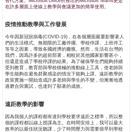
替代方案。Microsoft Office所推出的Microsoft Teams更是
訊
在許多層面上使線上教學與會議更加的簡單使用。
訂
閱/
取
疫情推動教學與工作發展
消
網
今年因新冠狀病毒(COVID-19)，在各個層面嚴重影響著人
站
們的生活模式。無期限的工廠停擺、學校停課、上班停工
導
等等之因素，導致各國經濟的癱瘓。然而，生活在台灣的
覽
我們，因爲許多的超前部署，相較於其他國家影響甚小，
但還是造成了學校停課的結果。為了確保學生們能夠持續
最
受到教育，教育部與學校積極的推動線上工具，使老師與
新
學生能夠在避免群聚感染的情況下能夠上課。遠距教學的
消
政策實施一開始造成許多老師與學生的不變，但漸漸地透
息
過磨合與嘗試，也達到了顯著的成效。
關
於
遠距教學的影響
我
們
因為我個人的課程都有達到學校要求遠距之標準，所以整
個的課程都以線上授課為主。在時間安排上，我可以最大
出
效率的以最佳狀況聽課，少了時間壓力與需要很早到學校
版