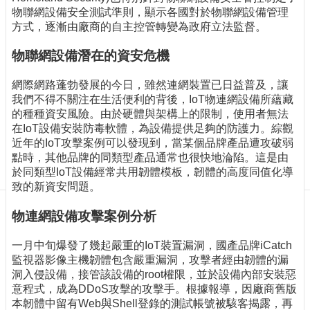
訊
物聯網設備安全測試準則，顯示各國對於物聯網設備管理
訂
方式，逐漸由廠商的自主控管轉變為政府立法監督。
閱/
取
物聯網設備潛在的資安危機
消
網
網際網路蓬勃發展的今日，雖然連網裝置已日益普及，讓
站
我們不得不關注在生活便利的背後，IoT物連網設備所蘊藏
導
的種種資安風險。由於硬體與架構上的限制，使用者無法
覽
在IoT設備安裝防毒軟體，為設備提供足夠的防護力。綜觀
近年的IoT攻擊案例可以發現到，當某個品牌產品遭攻破弱
最
點時，其他品牌的同類型產品通常也很快地淪陷。這是由
新
於同類型IoT設備經常共用韌體模板，韌體的高度同值化導
消
致的新資安問題。
息
物連網設備攻擊案例分析
關
於
一月中旬爆發了幾起嚴重的IoT裝置漏洞，國產品牌iCatch
我
監視器影像主機韌體包含嚴重漏洞，攻擊者經由韌體的漏
們
洞入侵設備，接管該設備的root權限，並於設備內部安裝惡
意程式，成為DDoS攻擊的攻擊手。根據報導，因廠商舊版
出
本韌體中留有Web與Shell登錄的測試帳號被駭客揭露，再
版