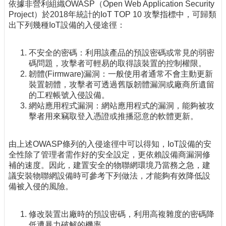
依據非營利組織OWASP（Open Web Application Security
Project）於2018年統計的IoT TOP 10 攻擊指標中，可歸類
出下列幾種IoT設備的入侵途徑：
不安全的密碼：利用該產品的預設密碼或常見的弱密
碼問題，攻擊者可輕易的取得該裝置的控制權限。
韌體(Firmware)漏洞：一般使用者通常不會主動更新
裝置韌體，攻擊者可透過舊版韌體漏洞或廠商所遺留
的工程帳號入侵設備。
網站應用程式漏洞：網站應用程式的漏洞，能夠被攻
擊者用來竊取登入憑證或推播惡意的軟體更新。
由上述OWASP條列的入侵途徑中可以得知，IoT設備的安
全性除了管理者需作好的安全設定，更依賴設備商漏洞修
補的速度。因此，建置安全的物聯網環境乃當務之急，建
議安裝物聯網設備時可參考下列做法，才能夠有效降低設
備被入侵的風險。
修改裝置出廠時的預設密碼，利用高複雜度的密碼降
低遭暴力破解的機率