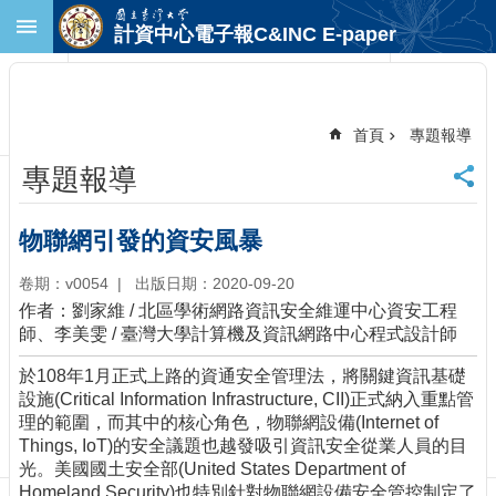
跳到主要內容區塊
計資中心電子報C&INC E-paper
進
階
搜
尋
首頁
專題報導
回
專題報導
首
頁
臺
物聯網引發的資安風暴
大
首
卷期：v0054
出版日期：2020-09-20
頁
作者：劉家維
/
北區學術網路資訊安全維運中心資安工程
計
師、李美雯
/
臺灣大學計算機及資訊網路中心程式設計師
中
於108年1月正式上路的資通安全管理法，將關鍵資訊基礎
首
設施(Critical Information Infrastructure, CII)正式納入重點管
頁
理的範圍，而其中的核心角色，物聯網設備(Internet of
聯
Things, IoT)的安全議題也越發吸引資訊安全從業人員的目
絡
光。美國國土安全部(United States Department of
資
Homeland Security)也特別針對物聯網設備安全管控制定了