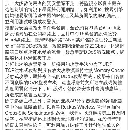
加上大多數使用者的資安意識不足，將監視器影像主機在
刊
毫無防護的情況下暴露於公開網路上，如利用IoT搜尋引擎
物
能夠輕易取得這些主機的IP位址及其所開啟的服務資訊，
並利用測試帳號成功登入。
校
根據資安論壇指出事件爆發前，全台約有21萬台iCatch廠
務
牌設備暴險在公開網路上，且其中有16萬台的設備接於
服
Hinet線路上。臺灣學術網路TANet某知名論壇也於近期遭
務
受IoT裝置DDoS攻擊，攻擊瞬間流量高達22Gbps，超過網
路端口頻寬所能承受的流量，緊急申請DDoS清洗服務，網
專
路服務才逐漸回復正常。
題
分析此次的攻擊案例，所採用的攻擊手法包含了UDP、
報
TCP洪水式攻擊與具有放大攻擊流量特性的Memory Cache
導
反射式攻擊，屬於複合式的DDoS攻擊手法，攻擊來自各個
技
不同廠牌的DVR監視主機，這也呼應前文所述在設備韌體
術
高度同質化情形下，IoT設備引發的資安事件會跨越廠牌，
論
所造成的危害迅速擴大。
壇
除了影像主機之外，常見的無線AP分享器也屬於物聯網設
備中的高風險族群。以近期Ruckus Wireless 管理頁面的
產
Cross-Site Scripting漏洞為例，我們可以透過搜尋工具及關
業
鍵字，在學術網路上找到大量該廠牌的設備。如設備管理
專
網頁未限制連線IP，可利用暴力破解工具針對無法修改的
欄