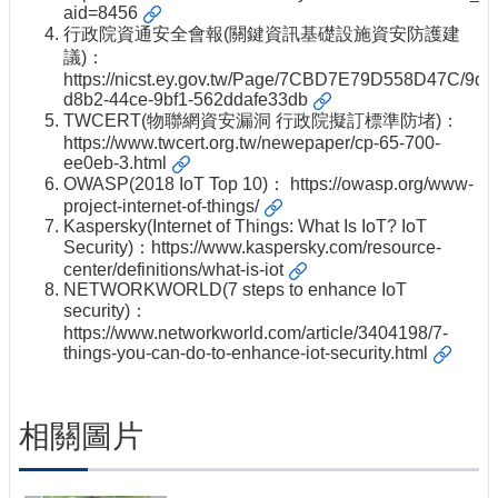
aid=8456
行政院資通安全會報(關鍵資訊基礎設施資安防護建
議)：
https://nicst.ey.gov.tw/Page/7CBD7E79D558D47C/9d5
d8b2-44ce-9bf1-562ddafe33db
TWCERT(物聯網資安漏洞 行政院擬訂標準防堵)：
https://www.twcert.org.tw/newepaper/cp-65-700-
ee0eb-3.html
OWASP(2018 IoT Top 10)：
https://owasp.org/www-
project-internet-of-things/
Kaspersky(Internet of Things: What Is IoT? IoT
Security)：
https://www.kaspersky.com/resource-
center/definitions/what-is-iot
NETWORKWORLD(7 steps to enhance IoT
security)：
https://www.networkworld.com/article/3404198/7-
things-you-can-do-to-enhance-iot-security.html
相關圖片