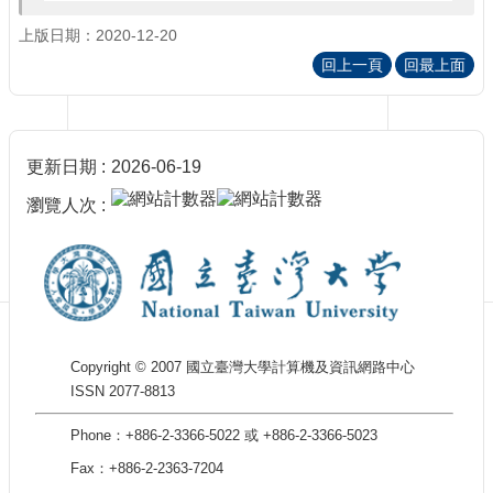
訊
訂
上版日期：2020-12-20
閱/
回上一頁
回最上面
取
消
網
站
更新日期
2026-06-19
導
覽
瀏覽人次
最
新
消
息
關
Copyright © 2007 國立臺灣大學計算機及資訊網路中心
於
ISSN 2077-8813
我
們
Phone：+886-2-3366-5022 或 +886-2-3366-5023
出
Fax：+886-2-2363-7204
版