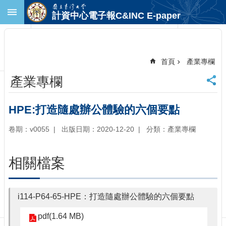
跳到主要內容區塊
計資中心電子報C&INC E-paper
進
階
搜
尋
首頁
產業專欄
回
產業專欄
首
頁
臺
HPE:打造隨處辦公體驗的六個要點
大
首
卷期：v0055
出版日期：2020-12-20
分類：產業專欄
頁
計
相關檔案
中
首
頁
i114-P64-65-HPE：打造隨處辦公體驗的六個要點
聯
絡
pdf(1.64 MB)
資