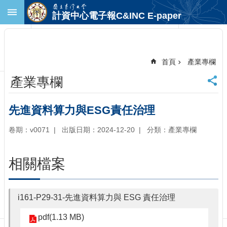
跳到主要內容區塊
計資中心電子報C&INC E-paper
進
階
搜
尋
首頁
產業專欄
回
產業專欄
首
頁
臺
先進資料算力與ESG責任治理
大
首
卷期：v0071
出版日期：2024-12-20
分類：產業專欄
頁
計
相關檔案
中
首
頁
i161-P29-31-先進資料算力與 ESG 責任治理
聯
絡
pdf(1.13 MB)
資