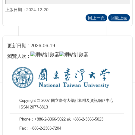
訊
訂
上版日期：2024-12-20
閱/
回上一頁
回最上面
取
消
網
站
更新日期
2026-06-19
導
覽
瀏覽人次
最
新
消
息
關
Copyright © 2007 國立臺灣大學計算機及資訊網路中心
於
ISSN 2077-8813
我
們
Phone：+886-2-3366-5022 或 +886-2-3366-5023
出
Fax：+886-2-2363-7204
版