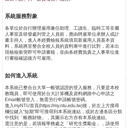
訊
訂
閱/
系統服務對象
取
消
各單位於自行辦理雇用兼任助理、工讀生、臨時工等非屬
人事室及研發處列管之人員前，應由聘雇單位承辦人或計
網
畫主持人，進入本經費檢核系統填寫新雇用人員基本資
站
料，系統將至整合全校人員的資料庫中進行比對，若未出
導
現檢核衝突即可申請審核，並由各經費負責之人事單位進
覽
行審核確認後方可雇用。
最
新
如何進入系統
消
息
本系統已整合台大單一帳號認證的登入服務，只要是本校
關
教職員，即可使用於台大計算機及資料網路中心申請之
於
Email帳號登入，無需另行申請帳號密碼。
我
進入myNTU首頁(https://my.ntu.edu.tw)後，於左上方搜尋
們
欄位鍵入“短期“即可搜尋到本系統連結，或於左邊各區分類
中找到「帳務財物」，其圖示右方亦有本系統連結。
出
需注意的是，若填報學務處之「研究生獎勵金」，請使用
版