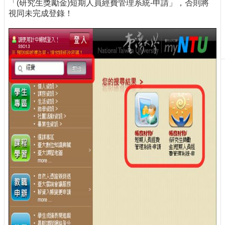
「(研究生獎勵金)短期人員經費管理系統-申請」，否則將
刊
視同未完成登錄！
物
校
務
服
務
專
題
報
導
技
術
論
壇
產
業
專
欄