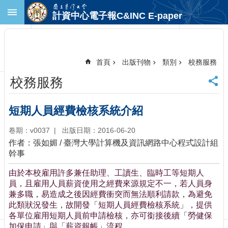
跳到主要內容區塊
計資中心電子報C&INC E-paper
進
階
搜
尋
首頁
出版刊物
類別
校務服務
回
校務服務
首
頁
臺
短期人員經費檢核系統介紹
大
首
卷期：v0037
出版日期：2016-06-20
頁
作者：張如媚 / 臺灣大學計算機及資訊網路中心程式設計組
計
幹事
中
由於本校雇用許多兼任助理、工讀生、臨時工等短期人
首
員，且雇用人員薪資使用之經費來源規定不一，若人員身
頁
兼多職，易造成之後因經費衝突而無法順利請款，為避免
聯
此類狀況發生，故開發「短期人員經費檢核系統」，提供
絡
各單位雇用短期人員前申請檢核，亦可銜接後續「勞健保
資
加保申請」與「薪資報帳」流程。