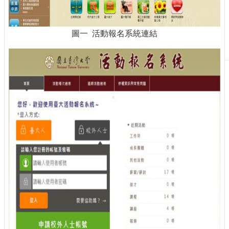
刊
物
圖一 活動報名系統連結
校
務
服
務
專
題
報
導
技
術
論
壇
產
業
專
欄