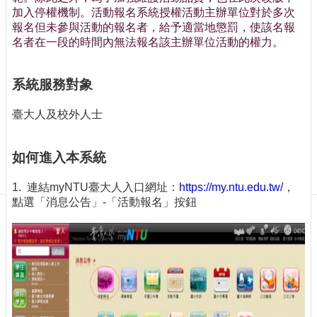
訊
加入停權機制。活動報名系統授權活動主辦單位對於多次
訂
報名但未參與活動的報名者，給予適當地懲罰，使該名報
閱/
名者在一段的時間內無法報名該主辦單位活動的權力。
取
消
系統服務對象
網
站
臺大人及校外人士
導
覽
如何進入本系統
最
新
1. 連結myNTU臺大人入口網址：
https://my.ntu.edu.tw/
，
消
點選「消息公告」-「活動報名」按鈕
息
關
於
我
們
出
版