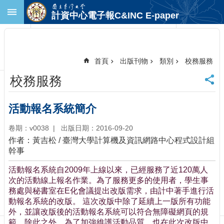
跳到主要內容區塊
計資中心電子報C&INC E-paper
進
階
搜
尋
首頁
出版刊物
類別
校務服務
回
校務服務
首
頁
臺
活動報名系統簡介
大
首
卷期：v0038
出版日期：2016-09-20
頁
作者：黃吉松 / 臺灣大學計算機及資訊網路中心程式設計組
計
幹事
中
活動報名系統自2009年上線以來，已經服務了近120萬人
首
次的活動線上報名作業。為了服務更多的使用者，學生事
頁
務處與秘書室在E化會議提出改版需求，由計中著手進行活
聯
動報名系統的改版。 這次改版中除了延續上一版所有功能
絡
外，並讓改版後的活動報名系統可以符合無障礙網頁的規
資
範。除此之外，為了加強維護活動品質，也在此次改版中