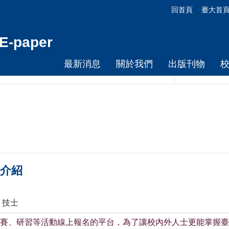
回首頁
臺大首
-paper
最新消息
關於我們
出版刊物
介紹
 技士
賽、研習等活動線上報名的平台，為了讓校內外人士更能掌握臺