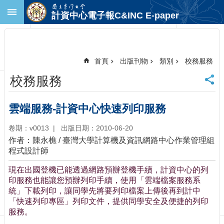
跳到主要內容區塊
計資中心電子報C&INC E-paper
進
階
搜
尋
首頁
出版刊物
類別
校務服務
回
校務服務
首
頁
臺
雲端服務-計資中心快速列印服務
大
首
卷期：v0013
出版日期：2010-06-20
頁
作者：陳永樵 / 臺灣大學計算機及資訊網路中心作業管理組
計
程式設計師
中
現在出國登機已能透過網路預辦登機手續，計資中心的列
首
印服務也能讓您預辦列印手續，使用「雲端檔案服務系
頁
統」下載列印，讓同學先將要列印檔案上傳後再到計中
聯
「快速列印專區」列印文件，提供同學安全及便捷的列印
絡
服務。
資