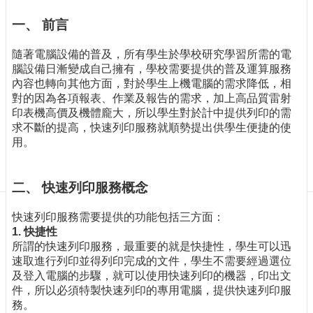
訊
訂
一、 前言
閱/
取
隨著電腦設備的普及，所有學生於學校研究學習所需的電
消
腦設備日漸變成自己擁有，學校需要提供的普及運算服務
內容也轉向其他方面，對於學生上機電腦的需求降低，相
網
對的因為各項報表、作業及報告的需求，加上高品質雷射
站
印表機高價及機體龐大，所以學生對於計中提供列印的需
導
求不斷的提高，快速列印服務就順勢提出供學生便捷的使
覽
用。
最
新
二、 快速列印服務概念
消
息
快速列印服務需要提供的功能包括三方面：
關
1. 快捷性
於
所謂的快速列印服務，最重要的就是快捷性，學生可以迅
我
速取進行列印並得列印完成的文件，學生不需要經過選位
們
及登入電腦的步驟，就可以使用快速列印的機器，印出文
件，所以必須特製快速列印的專用電腦，提供快速列印服
出
務。
版