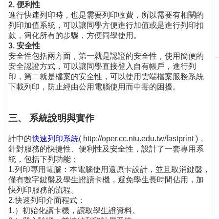
2. 便利性
刊
進行快速列印時，也是需要列印收費，所以需要有相關的
物
列印加值系統，可以讓同學方便進行加值或是進行列印扣
款，簡化所有的步驟，方便同學使用。
校
3. 安全性
務
安全性包括兩方面，第一就是認證的安全性，使用簡便的
服
安全認證方式，可以讓同學直接登入自有帳戶，進行列
務
印，第二就是檔案的安全性，可以使用雲端檔案服務系統
下載列印，防止經由公用電腦使用而中毒的困擾。
專
題
報
三、 系統說明與實作
導
技
計中的
快速列印系統
( http://oper.cc.ntu.edu.tw/fastprint )，
術
針對服務的快捷性、便利性及安全性，設計了一套專用系
論
統，包括下列功能：
壇
1.列印專用電腦：本電腦使用還原卡設計，並且取消鍵盤，
僅有數字鍵盤及學生證讀卡機，避免學生長時間佔用，加
產
快列印服務的流程。
業
2.快速列印介面程式：
專
1.）初始化讀卡機，讀取學生證資料。
欄