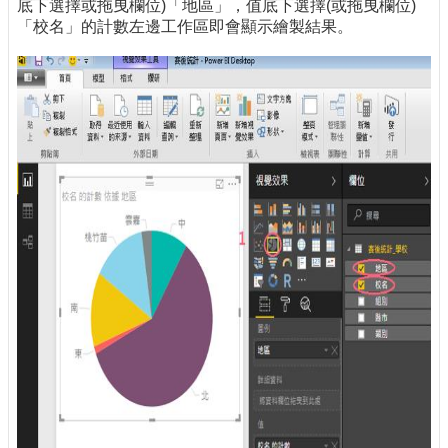
底下選擇或拖曳欄位)「地區」，值底下選擇(或拖曳欄位)
「校名」的計數左邊工作區即會顯示繪製結果。