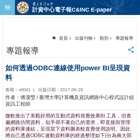
跳到主要內容區塊
計資中心電子報C&INC E-paper
進
階
搜
尋
首頁
出版刊物
類別
專題報導
回
專題報導
首
頁
臺
如何透過ODBC連線使用power BI呈現資
大
料
首
頁
卷期：v0041
出版日期：2017-06-20
計
作者：傅潔瑩 / 臺灣大學計算機及資訊網路中心程式設計組
中
資訊工程師
首
頁
微軟推出了美觀好用的互動式資料視覺效果BI 工具，但查
聯
遍網路坊間資料，似乎尋不著自己的需求，即直接與管理
絡
的資料庫連結，呈現當下資料圖表較直覺使用說明。因此
資
將自己透過ODBC連動資料庫的經過整理如下(分為兩大部