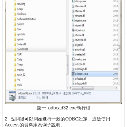
刊
物
校
務
服
務
專
題
報
導
技
術
論
壇
圖一 odbcad32.exe執行檔
產
業
2. 點開後可以開始進行一般的ODBC設定，這邊使用
專
Access的資料庫為例子說明。
欄