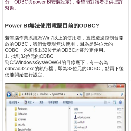
訊
分，ODBC與power BI安裝設定)，希望能對讀者提供些許
幫助。
訂
閱/
取
Power BI無法使用電腦目前的ODBC?
消
網
若電腦作業系統為Win7以上的使用者，直接透過控制台開
站
啟的ODBC，我們會發現無法使用，因為是64位元的
導
ODBC，必須找出32位元的ODBC才能設定使用。
覽
1. 找到32位元的ODBC
到C:\Windows\SysWOW64的目錄底下，有一名為
最
odbcad32.exe的執行檔，即為32位元的ODBC，點兩下後
新
便能開始進行設定。
消
息
關
於
我
們
出
版