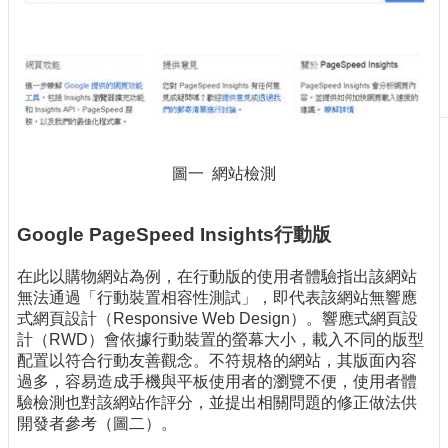
刊
物
校
務
服
務
圖一 網站檢測
專
題
報
Google PageSpeed Insights行動版
導
在此以購物網站為例，在行動版的使用者體驗指出該網站
技
無法通過「行動裝置相容性測試」，即代表該網站無響應
術
式網頁設計（Responsive Web Design）。響應式網頁設
論
計（RWD）會依據行動裝置的螢幕大小，載入不同的版型
壇
配置以符合行動友善觀念。不符規格的網站，其版面內容
過多，容易造成手機與平板使用者的瀏覽不便，使用者體
產
驗檢測也對該網站作評分，並提出相關問題的修正做法供
業
開發者參考（圖二）。
專
欄