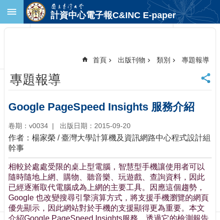
跳到主要內容區塊
計資中心電子報C&INC E-paper
進
階
搜
尋
首頁
出版刊物
類別
專題報導
回
專題報導
首
頁
臺
Google PageSpeed Insights 服務介紹
大
首
卷期：v0034
出版日期：2015-09-20
頁
作者：楊家榮 / 臺灣大學計算機及資訊網路中心程式設計組
計
幹事
中
相較於處處受限的桌上型電腦，智慧型手機讓使用者可以
首
隨時隨地上網、購物、聽音樂、玩遊戲、查詢資料，因此
頁
已經逐漸取代電腦成為上網的主要工具。因應這個趨勢，
聯
Google 也改變搜尋引擎演算方式，將支援手機瀏覽的網頁
絡
優先顯示，因此網站對於手機的支援顯得更為重要。本文
資
介紹Google PageSpeed Insights服務，透過它的檢測報告