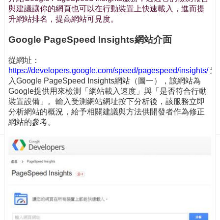
訊
與建議讓你的網頁也可以在行動裝置上快速載入，進而提
訂
升網站排名，提高網站可見度。
閱/
取
Google PageSpeed Insights網站介面
消
網
從網址：
站
https://developers.google.com/speed/pagespeed/insights/
進
導
入Google PageSpeed Insights網站（圖一），該網站為
覽
Google提供用來檢測「網站載入速度」與「是否符合行動
裝置設備」。輸入受測網站網址按下分析後，該服務立即
最
分析網站的概況，給予相關建議與方法供開發者作為修正
新
網站的參考。
消
息
關
於
我
們
出
版