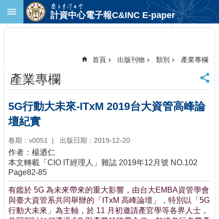
跳到主要內容區塊
計資中心電子報C&INC E-paper
進
階
搜
尋
首頁
出版刊物
類別
產業專欄
回
產業專欄
首
頁
臺
5G行動大未來-ITxM 2019台大資管高峰論
大
壇紀實
首
頁
卷期：v0051
出版日期：2019-12-20
計
作者：楊迺仁
中
本文轉載「CIO IT經理人」雜誌 2019年12月號 NO.102
首
Page82-85
頁
有鑑於 5G 為未來帶來的重大影響，由台大EMBA資管學會
聯
與臺大資管系共同舉辦的「ITxM 高峰論壇」，特別以「5G
絡
行動大未來」為主軸，於 11 月初邀請產官學等各界人士，
資