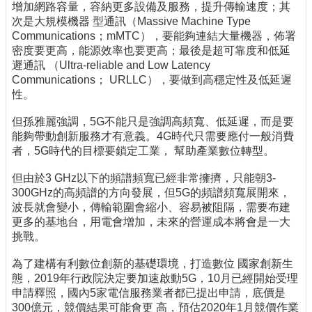
增加網路容量，容納更多設備及服務，提升傳輸速度；其
次是大規模機器 型通訊（Massive Machine Type
Communications；mMTC），要能夠連結大量機器，佈署
密度要更高，能源效率也要更高；最後是超可靠度和低延
遲通訊 （Ultra-reliable and Low Latency
Communications； URLLC），要做到高穩定性及低延遲
性。
但孫雅麗強調，5G不能只是強調高頻寬、低延遲，而是要
能夠帶動創新服務才有意義。4G時代只需要應付一般消費
者，5G時代的目標要鎖定工業， 幫助產業數位轉型。
但由於3 GHz以下的頻譜頻寬已經非常擁擠，只能朝3-
300GHz的高頻譜的方向發展，但5G的頻譜頻寬展開來，
波長就會變小，傳輸範圍會縮小、容易被阻隔，需要布建
更多的基地台，用電會增加，未來的營運成本將會是一大
挑戰。
為了建構有利數位創新的基礎環境，打造數位 國家創新生
態，2019年行政院決定要加速啟動5G，10月已經開始受理
申請釋照，國內5家電信服務業者都已提出申請，底價是
300億元，競價結果可能會更 高，預估2020年1月競價作業