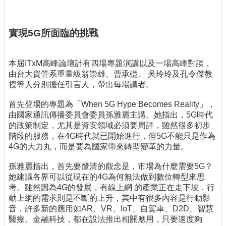
實現5G所面臨的挑戰
本屆ITxM高峰論壇計有四場專題演講以及一場高峰對談，
由台大資管系重量級翁崇雄、曹承礎、 吳玲玲及孔令傑教
授等人分別擔任引言人，帶出每場講者。
首先登場的專題為「When 5G Hype Becomes Reality」，
由國家通訊傳播委員會委員孫雅麗主講。她指出，5G時代
的政策制定，尤其是資安領域必須要周詳，雖然很多初步
階段的服務，在4G時代就已開始進行，但5G不能只是作為
4G的大力丸，而是要為國家帶來轉型變革的力量。
孫雅麗指出，首先要釐清的觀念是，市場為什麼需要5G？
她建議各界可以從現在的4G為何無法做到數位轉型來思
考。雖然因為4G的發展，有線上網 的產業正在走下坡，行
動上網的需求則是不斷的上升，其中有很多內容是行動影
音，許多新的應用如AR、VR、IoT、自駕車、D2D、智慧
醫療、金融科技，都在設法推出相關應用，只要速度夠