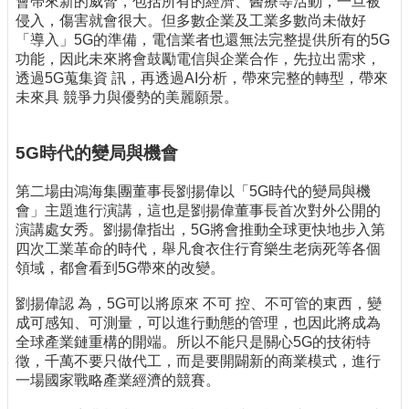
會帶來新的威脅，包括所有的經濟、醫療等活動，一旦被
侵入，傷害就會很大。但多數企業及工業多數尚未做好
「導入」5G的準備，電信業者也還無法完整提供所有的5G
功能，因此未來將會鼓勵電信與企業合作，先拉出需求，
透過5G蒐集資 訊，再透過AI分析，帶來完整的轉型，帶來
未來具 競爭力與優勢的美麗願景。
5G時代的變局與機會
第二場由鴻海集團董事長劉揚偉以「5G時代的變局與機
會」主題進行演講，這也是劉揚偉董事長首次對外公開的
演講處女秀。劉揚偉指出，5G將會推動全球更快地步入第
四次工業革命的時代，舉凡食衣住行育樂生老病死等各個
領域，都會看到5G帶來的改變。
劉揚偉認 為，5G可以將原來 不可 控、不可管的東西，變
成可感知、可測量，可以進行動態的管理，也因此將成為
全球產業鏈重構的開端。所以不能只是關心5G的技術特
徵，千萬不要只做代工，而是要開闢新的商業模式，進行
一場國家戰略產業經濟的競賽。