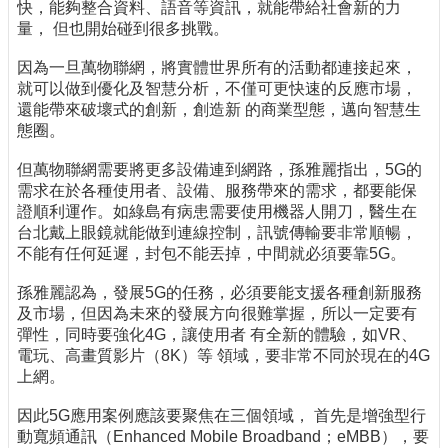
快，能夠整合資料、語音等資訊，就能帶給社會新的力
量， 但也開始碰到很多挑戰。
因為一旦萬物聯網，將實體世界所有的活動都連接起來，
就可以做到優化及智慧分析，不僅可更快速的反應市場，
還能帶來破壞式的創新，創造新 的商業型態，邁向智慧生
態圈。
但萬物聯網需要將更多設備連到網路，孫雅麗指出，5G的
需求在於各種使用者、設備、服務帶來的需求，都要能保
證順利運作。如綠島有病患需要使用機器人開刀，醫生在
台北戴上眼鏡就能做到連線控制，訊號傳輸要非常順暢，
不能有任何延遲，封包不能丟掉，中間就必須要靠5G。
孫雅麗認為，發展5G的任務，必須要能支援各種創新服務
及市場，但因為未來的發展方向很難掌握，所以一定要有
彈性，同時要強化4G，讓使用者 有全新的體驗，如VR、
電玩、高畫質影片（8K）等 領域，要非常不同於現在的4G
上網。
因此5G應用案例應該要聚焦在三個領域， 首先是增強型行
動寬頻通訊（Enhanced Mobile Broadband；eMBB），要