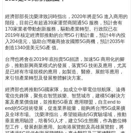
經濟部部長沈榮津致詞時指出，2020年將是5G 進入商用的
階段，目前已有超過39家運營商開通5G 服務，預計會有
170家業者帶動創新服務，驅動產業轉型。行政院已在
2019年核定經濟部推動的台灣5G 行動計畫，預計4年內投
入204億元，協助台灣廠商搶攻國際5G商機，預計2035年
創造1340億美元5G產 值。
台灣也將會在2019年底拍賣5G頻譜，加速5G 商用化的腳
步，推動新興商業模式的發展，落實5G 技術及應用，尤其
是已經有市場規模的應用，如製造、醫療、展館等應用，
來引領產業轉型及發展整體解決方案。
經濟部也將推動5G國家隊，如成立中華電信領航隊、遠傳
電信先鋒隊，聚焦在智慧娛樂、智慧城市，建構5G解決方
案及產業價值鏈，並推動5G垂直 應用聯盟，自主end to
end的5G技術發展，促進業界能量，能夠將台灣5G成果擴
及全球市場。 沈榮津指出，希望能藉由5G實驗場域，推動
垂直應用驗證，培養5G人才，建立5G生態圈，作為數位轉
型工作，發展創新應用。如南港展覽館及高雄展覽館，將