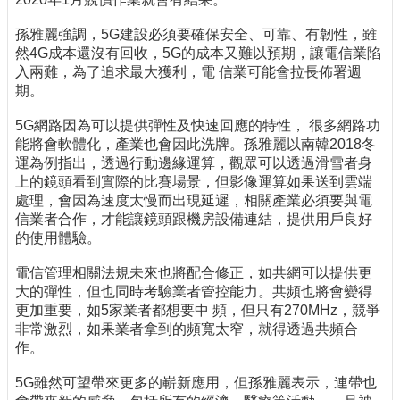
孫雅麗強調，5G建設必須要確保安全、可靠、有韌性，雖
然4G成本還沒有回收，5G的成本又難以預期，讓電信業陷
入兩難，為了追求最大獲利，電 信業可能會拉長佈署週
期。
5G網路因為可以提供彈性及快速回應的特性， 很多網路功
能將會軟體化，產業也會因此洗牌。孫雅麗以南韓2018冬
運為例指出，透過行動邊緣運算，觀眾可以透過滑雪者身
上的鏡頭看到實際的比賽場景，但影像運算如果送到雲端
處理，會因為速度太慢而出現延遲，相關產業必須要與電
信業者合作，才能讓鏡頭跟機房設備連結，提供用戶良好
的使用體驗。
電信管理相關法規未來也將配合修正，如共網可以提供更
大的彈性，但也同時考驗業者管控能力。共頻也將會變得
更加重要，如5家業者都想要中 頻，但只有270MHz，競爭
非常激烈，如果業者拿到的頻寬太窄，就得透過共頻合
作。
5G雖然可望帶來更多的嶄新應用，但孫雅麗表示，連帶也