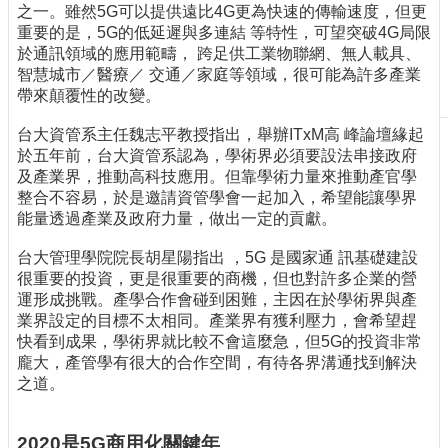
之一。雖然5G可以提供遠比4G更為快速的傳輸速度，但更
刊
重要的是，5G的低延遲與多連結 等特性，可望突破4G局限
物
於通訊領域的應用範疇， 跨足供工業物聯網、無人載具、
智慧城市／醫療／ 交通／家庭等領域，很可能為許多產業
校
帶來顛覆性的改變。
務
服
台大資管系主任魏志平教授指出，舉辦ITxM高 峰論壇緣起
務
於五年前，台大資管系認為，學術界必須要設法串接政府
及產業界，推動高科技應用。但靠學術力量來推動產官學
專
整合不容易，於是邀請資管學會一起加入，希望能讓學界
題
能量透過產業及政府力量，做出一定的貢獻。
報
導
台大管理學院院長胡星陽指出 ，5G 是國家通 訊基礎建設
很重要的投資，更是很重要的商機，但也對許多企業的營
技
運形成挑戰。產學合作會碰到困難，主因在於學術界與產
術
業界設定的目標不太相同。產業界有獲利壓力，會希望趕
論
快看到成果，學術界就比較不會這麼急，但5G的投資非常
壇
龐大，產管學有很大的合作空間，有待各界溝通找到解決
產
之道。
業
專
2020是5G商用化關鍵年
欄