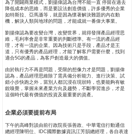
為了開闢商業模式，劉揚偉認為台灣不能一直 停留在過去
降低成本的思維，而是要設法創造價值，許多優秀的企業
如特斯拉、亞馬遜等，就是因為懷著解決難題的內在動
機，解決人類與地球的問題，才能成就一番偉大事業。
劉揚偉認為要改變台灣，改變世界，就得發揮產品經理思
維，毛利率會是非常重要的判斷標準。有一流的產品經
理，才有一流的企業。因為技術只是手段，產品才是王
道，只有優秀的產品經理，才能了解客戶需要什麼，找到
適合5G的產品，為客戶創造最大的價值。
由於執行力不再是問題，受限的想像力才是問題，劉揚偉
認為，產品經理思維除了需具備分析能力、進行決策、試
錯小步快跑之外，當別人都沉浸在現狀時，也要能夠有敏
銳嗅覺，掌握未來產業方向及趨勢，不斷學習進步，才是
這個時代最有價值的投資及最重要的資產。
企業必須要提前布局
下午的高峰對談由前行政院長張善政、中華電信行動通信
總經理陳明仕、IDC國際數據資訊江芳韻總經理，各自表達