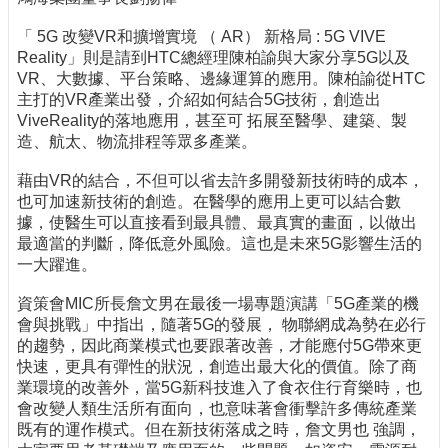
「 5G 改變VR和擴增實境 （ AR） 新格局 : 5G VIVE
Reality」則是請到HTC總經理陳柏諭與大家分享5G以及
VR、大數據、平台策略、邊緣運算的應用。陳柏諭從HTC
主打的VR產業出發，介紹如何結合5G技術，創造出
ViveReality的落地應用，甚至可 拓展至醫學、建築、製
造、航太、物流排程等眾多產業。
藉由VR的結合，不但可以省去許多開發新技術時的成本，
也可加速新技術的創造。在醫學的應用上更可以結合數
據，使醫生可以直接看到最具體、最真實的畫面，以做出
最適當的判斷，降低意外風險。這也是未來5G影響生活的
一大躍進。
資策會MIC所長詹文男在最後一場專題演講「5G產業的機
會與挑戰」中指出，隨著5G的發展， 物聯網成為勢在必行
的趨勢，因此商業模式也要跟著改善，才能應付5G帶來更
快速，更具有彈性的狀況，創造出最大化的價值。除了商
業環境的改善外，當5G新科技進入了食衣住行育樂時，也
會改變人類生活所有面向，也意味著會衝擊許多傳統產業
既有的運作模式。但在新技術落成之時，詹文男也 強調，