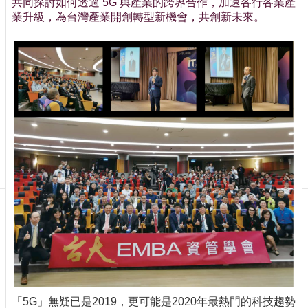
共同探討如何透過 5G 與產業的跨界合作，加速各行各業產
訊
業升級，為台灣產業開創轉型新機會，共創新未來。
訂
閱/
取
消
網
站
導
覽
最
新
消
息
關
於
我
們
出
「5G」無疑已是2019，更可能是2020年最熱門的科技趨勢
版