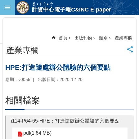
跳到主要內容區塊
計資中心電子報C&INC E-paper
進
階
搜
尋
首頁
出版刊物
類別
產業專欄
回
產業專欄
首
頁
臺
HPE:打造隨處辦公體驗的六個要點
大
首
卷期：v0055
出版日期：2020-12-20
頁
計
相關檔案
中
首
頁
i114-P64-65-HPE：打造隨處辦公體驗的六個要點
聯
絡
pdf(1.64 MB)
資