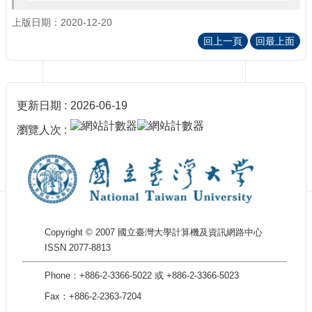
訊
訂
上版日期：2020-12-20
閱/
回上一頁
回最上面
取
消
網
站
更新日期
2026-06-19
導
覽
瀏覽人次
最
新
消
息
關
Copyright © 2007 國立臺灣大學計算機及資訊網路中心
於
ISSN 2077-8813
我
們
Phone：+886-2-3366-5022 或 +886-2-3366-5023
出
Fax：+886-2-2363-7204
版