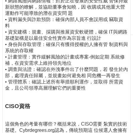
• 網路風險與網路情報：對於正在發展的安全性威 脅保持最
刊
新狀態的瞭解，並協助董事會知曉，因 收購或其他重大營
物
運動作可能導致的潛在資安問 題
• 資料漏失與詐欺預防：確保內部人員不會誤用或 竊取資
校
料
務
• 資安建構：規畫、採購與推展資安軟硬體，確保 IT與網路
服
基礎架構是以最佳安全性實作為宗旨進 行設計
務
• 身份與存取管理：確保只有獲得授權的人擁有管 制資料與
系統的存取權
專
• 計畫管理：實作緩解風險的計畫或專案-例如定期 系統修
題
補，在資安需求上維持領先地位
報
• 調查與法證：確認在外洩事件出了什麼問題，若 發生於內
導
部，處理責任歸屬，並規畫如何避免相 同危機一再發生
• 管理體系：確認上述所有舉措順利運作，並取得 所需資
技
金，且公司領導高層理解它們的重要性
術
論
壇
CISO資格
產
業
這個角色的考量有哪些？概括來說，CISO需要 紮實的技術
專
基礎。Cybrdegrees.org認為，傳統預期這 位候選人會擁有
欄