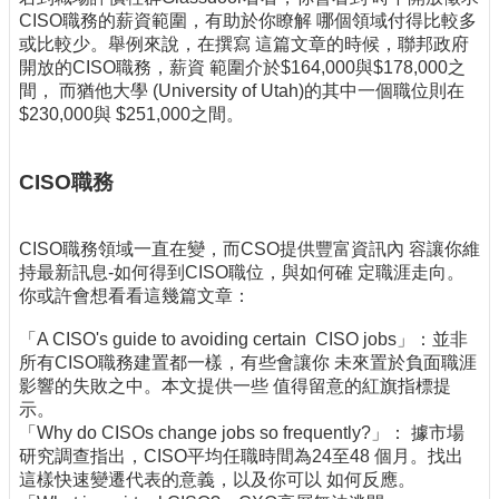
CISO職務的薪資範圍，有助於你瞭解 哪個領域付得比較多
或比較少。舉例來說，在撰寫 這篇文章的時候，聯邦政府
開放的CISO職務，薪資 範圍介於$164,000與$178,000之
間， 而猶他大學 (University of Utah)的其中一個職位則在
$230,000與 $251,000之間。
CISO職務
CISO職務領域一直在變，而CSO提供豐富資訊內 容讓你維
持最新訊息-如何得到CISO職位，與如何確 定職涯走向。
你或許會想看看這幾篇文章：
「A CISO's guide to avoiding certain CISO jobs」：並非
所有CISO職務建置都一樣，有些會讓你 未來置於負面職涯
影響的失敗之中。本文提供一些 值得留意的紅旗指標提
示。
「Why do CISOs change jobs so frequently?」： 據市場
研究調查指出，CISO平均任職時間為24至48 個月。找出
這樣快速變遷代表的意義，以及你可以 如何反應。