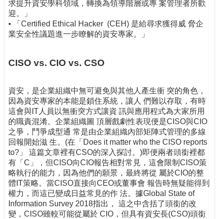
求提升資安學科領域，轉換為領導階層或專 案管理者所歡
迎。」
• 「Certified Ethical Hacker (CEH) 是給尋求獲得威 脅企
業安全性議題進一步瞭解的資安專家。」
CISO vs. CIO vs. CSO
資安，是企業組織中無可避免與其他人產生衝 突的角色，
因為資安專家的本能是鎖住系統，讓人 們難以存取，有時
這會與IT人員以無衝突方式讓資 訊與應用程式為大家所用
的職責混淆。企業組織圖 頂層戲劇性表現便是CISO與CIO
之爭，鬥爭成型通 常是由企業組織內部矩陣式管理的多線
回報開始滋 生。(在「Does it matter who the CISO reports
to?」 這篇文章裡有CSO的深入探討。)即便兩者頭銜裡都
有「C」，但CISO向CIO報告相對常見，這會限制CISO策
略執行的能力，因為他們的願景，最終將從 屬於CIO的整
體IT策略。當CISO直接向CEO或董事會 報告時無疑能得到
權力，而這已變成日益常見的作 法。據Global State of
Information Survey 2018指出， 這之中含括了頭銜的改
變，CISO雖較可能從屬於 CIO，但具有資安長(CSO)頭銜