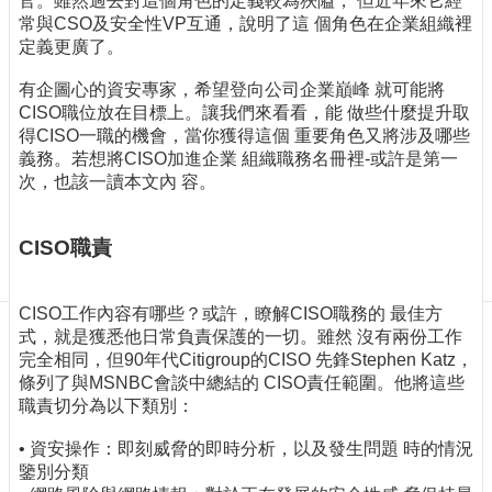
官。雖然過去對這個角色的定義較為狹隘， 但近年來它經
訊
常與CSO及安全性VP互通，說明了這 個角色在企業組織裡
訂
定義更廣了。
閱/
取
有企圖心的資安專家，希望登向公司企業巔峰 就可能將
消
CISO職位放在目標上。讓我們來看看，能 做些什麼提升取
網
得CISO一職的機會，當你獲得這個 重要角色又將涉及哪些
站
義務。若想將CISO加進企業 組織職務名冊裡-或許是第一
導
次，也該一讀本文內 容。
覽
CISO職責
最
新
消
CISO工作內容有哪些？或許，瞭解CISO職務的 最佳方
息
式，就是獲悉他日常負責保護的一切。雖然 沒有兩份工作
關
完全相同，但90年代Citigroup的CISO 先鋒Stephen Katz，
於
條列了與MSNBC會談中總結的 CISO責任範圍。他將這些
我
職責切分為以下類別：
們
• 資安操作：即刻威脅的即時分析，以及發生問題 時的情況
出
鑒別分類
版