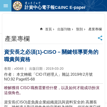
跳到主要內容區塊
計資中心電子報C&INC E-paper
進
階
搜
尋
首頁
出版刊物
類別
產業專欄
回
產業專欄
首
頁
臺
資安長之必須(1)-CISO－關鍵領導要角的
大
職責與資格
首
頁
卷期：v0048
出版日期：2019-03-20
計
作者： 本文轉載「CIO IT經理人」雜誌 2019年2月號
中
NO.92 Page65-68
首
頁
瞭解獲得 CISO 職務需要些什麼，以及如何才能成功扮演
這個角色。
聯
絡
資安長(CISO)是負責企業組織資訊與資料安全的 高層長
資