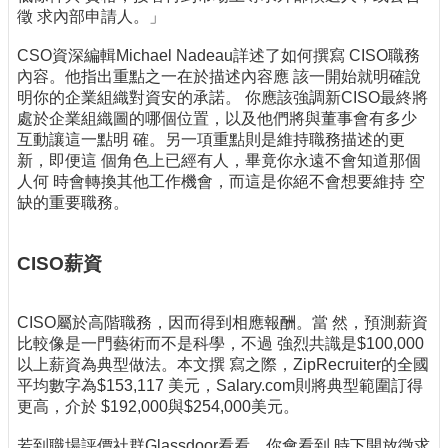
徵 求內部申請人。」
CSO資深編輯Michael Nadeau詳述了如何撰寫 CISO職務
內容。他指出重點之一在於描述內容應 該一開始就明確說
明你的企業組織對資安的承諾。 你應該強調新CISO最終將
處於企業組織圖的哪個位置，以及他們將與董事會有多少
互動讓這一點明 確。另一項重點則是維持職務描述的更
新，即便這 個角色上已經有人，畢竟你永遠不會知道那個
人何 時會轉換其他工作機會，而這是你絕不會想要維持 空
缺的重要職務。
CISO薪資
CISO屬於高階職務，因而得到相應報酬。當 然，預測薪資
比較像是一門藝術而不是科學，不過 強烈共識是$100,000
以上薪資為典型做法。本文撰 寫之際，ZipRecruiter的全國
平均數字為$153,117 美元，Salary.com則將典型範圍訂得
更高，介於 $192,000與$254,000美元。
若到職場評價社群Glassdoor看看，你會看到 時下開放徵求