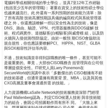
電腦科學或相關領域的學士學位， 並具7至12年工作經驗
(包括至少五年的管理職)； 著重在資安上的技術性碩士學位
也越來越流行。此 外還有一系列預期的技術能力清單：除
了所有高階 技術高層預期該具備的編寫程式與系統管理基
礎之 外，你還應該瞭解一些以安全性為主的技術，像是
DNS、路由、驗證、VPN、代理器服務與DDOS緩解 技
術、程式碼實作、道德駭客(白帽駭客)與威脅模 組，以及防
火牆與入侵偵測/預防協定。由於一般預 期CISO會協助法
規合規性，你也應該要瞭解PCI、 HIPPA、NIST、GLBA
與SOX相容性評估等內容。
不過，技術知識並非得到該職務的唯一條件， 甚至可能不
是最重要的。畢竟，大部份CISO職務含 括管理與在公司領
導層提倡安全性。IT研究人員Larry Ponemon在
SecureWorld的演講中表示「多數傑出的 CISO都擁有不錯
的技術基礎，但通常還擁有商業背 景、MBA，以及與其他
CXO高層及董事會溝通所需 的技能。」
人力資源機構LaSalle Network的技術服務資深部 門經理
Paul Wallenberg認為，判定CISO候選人技術 與非技術能
力的組合，會因公司招募動作而有所不 同。「大致上來
說，營運層面達到全球或國際的公 司企業，會尋求全面