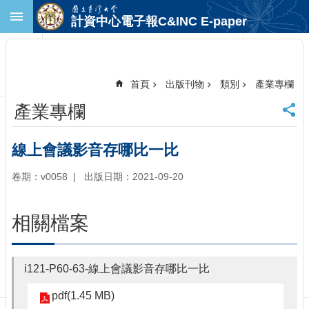
跳到主要內容區塊
計資中心電子報C&INC E-paper
進
階
搜
尋
首頁
出版刊物
類別
產業專欄
回
產業專欄
首
頁
臺
線上會議影音存哪比一比
大
首
卷期：v0058
出版日期：2021-09-20
頁
計
相關檔案
中
首
頁
i121-P60-63-線上會議影音存哪比一比
聯
絡
pdf(1.45 MB)
資