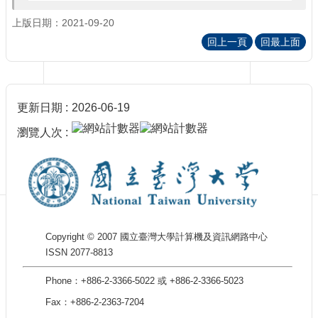
訊
訂
上版日期：2021-09-20
閱/
回上一頁
回最上面
取
消
網
站
更新日期
2026-06-19
導
覽
瀏覽人次
最
新
消
息
關
Copyright © 2007 國立臺灣大學計算機及資訊網路中心
於
ISSN 2077-8813
我
們
Phone：+886-2-3366-5022 或 +886-2-3366-5023
出
Fax：+886-2-2363-7204
版