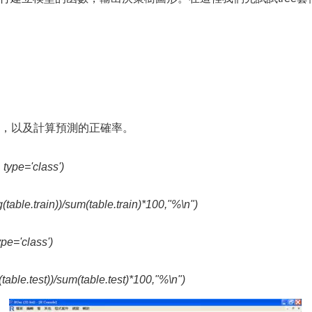
，以及計算預測的正確率。
 type='class')
(table.train))/sum(table.train)*100,"%\n")
pe='class')
(table.test))/sum(table.test)*100,"%\n")