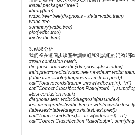
install.packages("tree")
library(tree)
wdbc.tree=tree(diagnosis~.,data=wdbc.train)
wdbc.tree
summary(wdbc.tree)
plot(wdbc.tree)
text(wdbc.tree)
3. 結果分析
我們將在這個步驟產生訓練組和測試組的混淆矩陣
#train confusion matrix
diagnosis.train=wdbc$diagnosis[-test.index]
train.pred=predict(wdbc.tree,newdata= wdbc.train,
(table.train=table(diagnosis.train,train.pred))
cat("Total records(train)=",nrow(wdbc.train), "\n")
cat("Correct Classification Ratio(train)=", sum(diag
#test confusion matrix
diagnosis.test=wdbc$diagnosis[test.index]
test.pred=predict(wdbc.tree,newdata=wdbc.test, ty
(table.test=table(diagnosis.test,test.pred))
cat("Total records(test)=",nrow(wdbc.test),"\n")
cat("Correct Classification Ratio(test)=", sum(diag