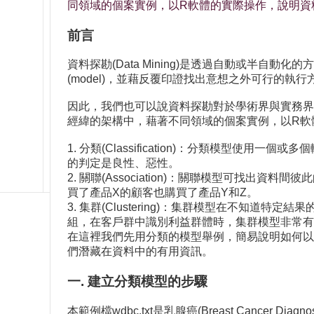
同領域的個案實例，以R軟體的實際操作，說明資
前言
資料探勘(Data Mining)是透過自動或半
(model)，並藉反覆印證找出意想之外可行的執行
因此，我們也可以說資料探勘對於學術界與實務界
經緯的架構中，藉著不同領域的個案實例，以R軟
1. 分類(Classification)：分類模
的判定是良性、惡性。
2. 關聯(Association)：關聯模型可
買了產品X的顧客也購買了產品Y和Z。
3. 集群(Clustering)：集群模型在不
組，在客戶群中識別利益群體時，集群模型非常有
在這裡我們先用分類的模型舉例，簡易說明如何以
們潛藏在資料中的有用資訊。
一. 建立分類模型的步驟
本範例檔wdbc.txt是乳腺癌(Breast Cance