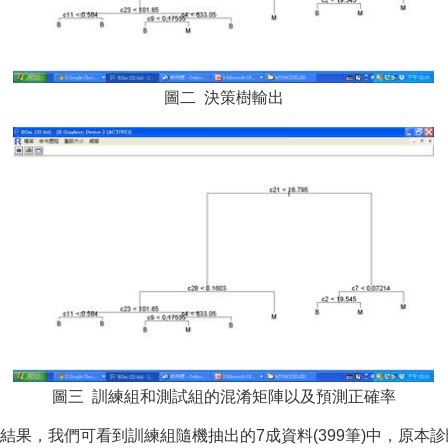
圖二 決策樹輸出
圖三 訓練組和測試組的混淆矩陣以及預測正確率
果，我們可看到訓練組隨機抽出的7成資料(399筆)中，原本診