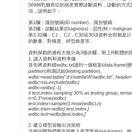
569例乳腺癌症的病患實際診斷資料，診斷的方式是對於可
項，說明如下：
第1欄：識別號碼(ID number)：識別號碼
第2欄：診斷結果(Diagnosis)：惡性(M = malignant
第3-32欄：C1 、C2…C30這30項資料
的數量、對稱度、碎型維度等。
資料探勘的過程大致分為3個步驟，附上R軟體的指
1. 讀入資料和資料準備
首先將資料檔wdbc.txt讀到一個框架(data-fr
partition)和測試組(testing partition)。
wdbc=read.table("d:s\\stella\\R\\wdbc.txt", header
wdbc=na.exclude(wdbc)
wdbc=wdbc[,-1]
# test.index sampling 30% as testing group, rema
n=0.3*nrow(wdbc)
test.index=sample(1:nrow(wdbc),n)
wdbc.train=wdbc[-test.index,]
wdbc.test=wdbc[test.index,]
2. 建立模型並輸出決策樹
這個步驟我們要安裝載入所需套件(packages)