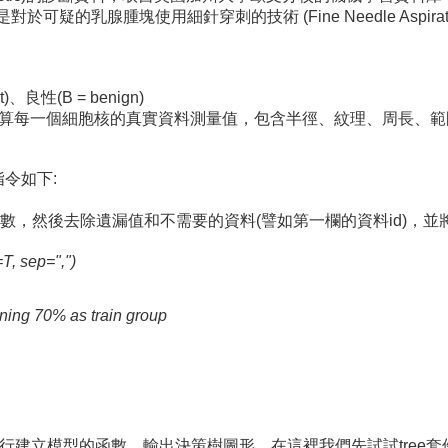
疑的乳腺腫塊使用細針穿刺的技術 (Fine Needle Aspira
)、良性(B = benign)
全部都是計算每一個細胞核的真實資料測量值，包含半徑、紋理、周長
令如下:
ame)變數，然後去除遺漏值和不需要的資料(譬如第一欄的資料id)，並
=T, sep=",")
ining 70% as train group
，執行建立模型的函數，輸出決策樹圖形。在這裡我們先試試tree套件