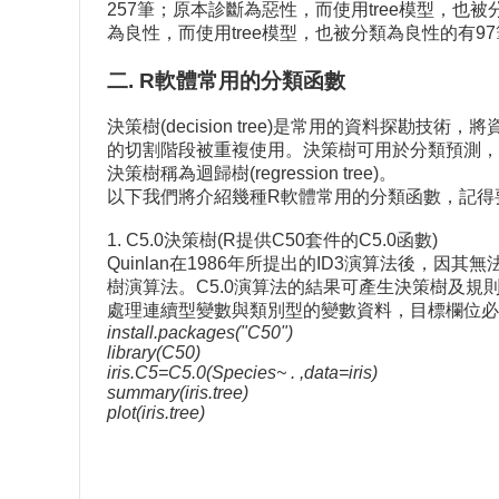
257筆；原本診斷為惡性，而使用tree模型，也被
為良性，而使用tree模型，也被分類為良性的有97
二. R軟體常用的分類函數
決策樹(decision tree)是常用的資料探勘技術
的切割階段被重複使用。決策樹可用於分類預測，此類決
決策樹稱為迴歸樹(regression tree)。
以下我們將介紹幾種R軟體常用的分類函數，記得
1. C5.0決策樹(R提供C50套件的C5.0函數)
Quinlan在1986年所提出的ID3演算法後，因
樹演算法。C5.0演算法的結果可產生決策樹及規
處理連續型變數與類別型的變數資料，目標欄位必須
install.packages("C50")
library(C50)
iris.C5=C5.0(Species~ . ,data=iris)
summary(iris.tree)
plot(iris.tree)