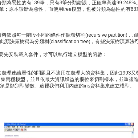
分類為惡性的有139筆，只有3筆分類錯誤，正確率高達99.248%
筆；原本診斷為惡性，而使用tree模型，也被分類為惡性的有63筆
，將資料依照每一階段不同的條件作循環切割(recursive partit
策樹稱為分類樹(classification tree)，有些決策
要先安裝載入套件，才可以執行建立模型的函數：
其無法處理連續屬性的問題且不適用在處理大的資料集，因此1993又發
則集兩種模型，並且依最大資訊增益的欄位來切割樣本，並重複進
是類別型變數。這裡我們利用內建的iris資料集來建立模型。