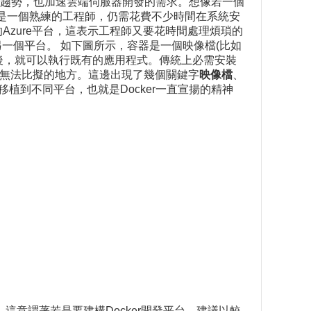
趨勢，也加速雲端伺服器開發的需求。想像若一個
台，即使是一個熟練的工程師，仍需花費不少時間在系統安
zure平台，這表示工程師又要花時間處理煩瑣的
另一個平台。 如下圖所示，容器是一個映像檔(比如
6)之後，就可以執行既有的應用程式。傳統上必需安裝
所無法比擬的地方。這邊出現了幾個關鍵字
映像檔
、
移植到不同平台，也就是Docker一直宣揚的精神
版本，這意謂著若是要建構Docker開發平台，建議以較