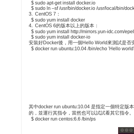
$ sudo apt-get install docker.io
$ sudo ln –sf /usr/bin/docker.io /usr/local/bin/doc
3. CentOS 7：
$ sudo yum install docker
4. CentOS 6的版本以上的版本：
$ sudo yum install http://mirrors.yun-idc.com/epe
$ sudo yum install docker-io
安裝好Docker後，用一個Hello World來測試是
$ docker run ubuntu:10.04 /bin/echo 'Hello world
其中docker run ubuntu:10.04 是指
的，並運行其指令，當然也可以試試看其它指令。
$ docker run centos:6.6 /bin/ps