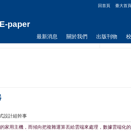
回首頁
臺大首
-paper
最新消息
關於我們
出版刊物
器
程式設計組幹事
的家用主機，而傾向把複雜運算丟給雲端來處理，數據雲端化的趨