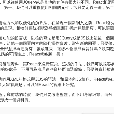
，和以往使用JQuery或是其他的套件有很大的不同。React
一、我們可以重複使用相同的元件，卻只要定義一遍；第二、我們可以
的處理方式加以優化的演算法。在呈現一個新網頁之前，React
的呈現。相較於傳統瀏覽器整個重新剖析計算新網頁，可以讓瀏
覆功能的留言板，以往的寫法是用JQuery或是JS找出最後一個回
元件，給他一個回覆內容的陣列當作參數，當有新的回覆，只要修改
全部擦掉再把所有回覆放進去，這樣不會很浪費資源嗎？沒問題
碼的可讀性上，React就略勝一籌！
只要管理資料，讓React來負責渲染。這樣的作法，我們可以很容
加的好處是，不用再為處理這些資料而傷透腦筋，只要將資料放
讓我們用XML的格式撰寫JS的語法，和原本的JS相容。React
果大家有興趣，可以到React的官網上研究。
的過程，寫前端的時候，我們只要考慮整體，而不用考慮細節。而
形成一個資料流。