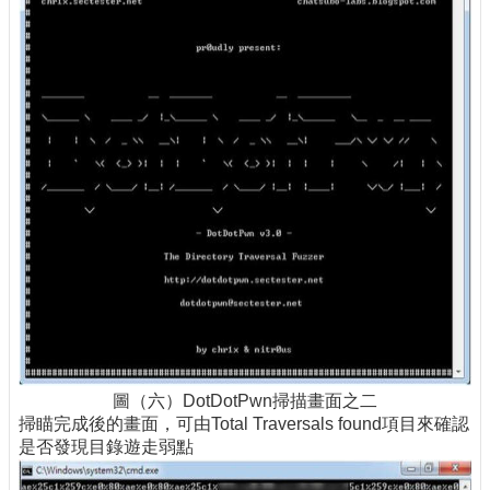
圖（六）DotDotPwn掃描畫面之二
掃瞄完成後的畫面，可由Total Traversals found項目來確認
是否發現目錄遊走弱點