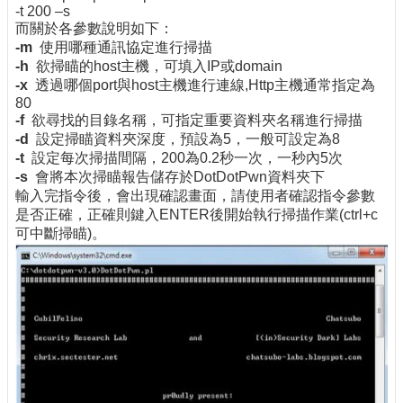
-t 200 –s
而關於各參數說明如下：
-m
使用哪種通訊協定進行掃描
-h
欲掃瞄的host主機，可填入IP或domain
-x
透過哪個port與host主機進行連線,Http主機通常指定為
80
-f
欲尋找的目錄名稱，可指定重要資料夾名稱進行掃描
-d
設定掃瞄資料夾深度，預設為5，一般可設定為8
-t
設定每次掃描間隔，200為0.2秒一次，一秒內5次
-s
會將本次掃瞄報告儲存於DotDotPwn資料夾下
輸入完指令後，會出現確認畫面，請使用者確認指令參數
是否正確，正確則鍵入ENTER後開始執行掃描作業(ctrl+c
可中斷掃瞄)。