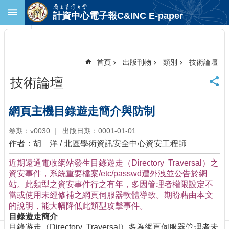
跳到主要內容區塊
計資中心電子報C&INC E-paper
進
階
搜
尋
首頁
出版刊物
類別
技術論壇
回
技術論壇
首
頁
臺
網頁主機目錄遊走簡介與防制
大
首
卷期：v0030
出版日期：0001-01-01
頁
作者：胡 洋 / 北區學術資訊安全中心資安工程師
計
近期遠通電收網站發生目錄遊走（Directory Traversal）之
中
資安事件，系統重要檔案/etc/passwd遭外洩並公告於網
首
站。此類型之資安事件行之有年，多因管理者權限設定不
頁
當或使用未經修補之網頁伺服器軟體導致。期盼藉由本文
聯
的說明，能大幅降低此類型攻擊事件。
絡
目錄遊走簡介
資
目錄遊走（Directory Traversal）多為網頁伺服器管理者未