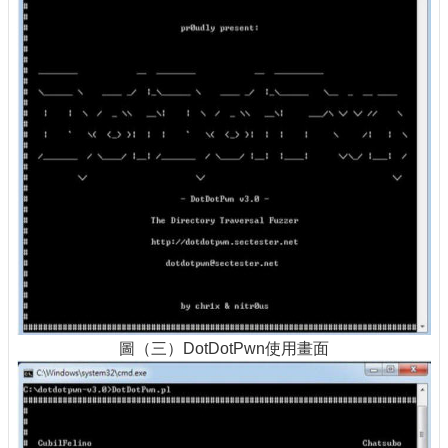
圖（三）DotDotPwn使用畫面