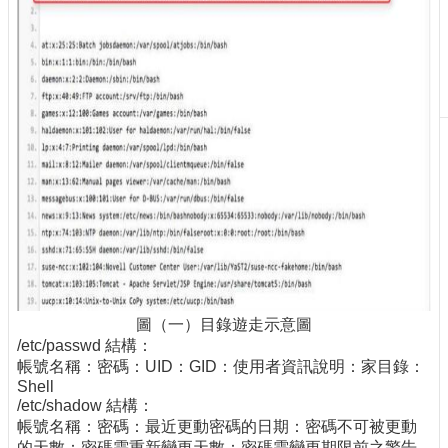
刊
物
校
務
服
務
專
題
報
導
技
術
論
圖（一）目錄遊走示意圖
壇
/etc/passwd 結構：
帳號名稱：密碼：UID：GID：使用者資訊說明：家目錄：
產
Shell
業
/etc/shadow 結構：
專
帳號名稱：密碼：最近更動密碼的日期：密碼不可被更動
欄
的天數：密碼需重新變更天數：密碼需變更期限前之警告