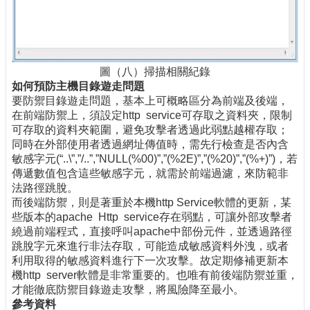
圖（八）掃描相關紀錄
如何預防主機目錄遊走問題
要防禦目錄遊走問題，基本上可概略區分為前端及後端，
在前端防禦上，須設定http service可存取之資料夾，限制
可存取的資料夾範圍，避免攻擊者透過此弱點越權存取；
同時在外部使用者透過網址傳值時，需先行檢查是否內含
敏感字元(“..\”,”/..”,”NULL(%00)”,”(%2E)”,”(%20)”,”(%+)”)，若
傳遞數值包含這些敏感字元，就需於前端過濾，來防範非
法路徑跳脫。
而後端防禦，則是著重於本機http Service軟體的更新，某
些版本的apache Http service存在弱點，可讓外部攻擊者
繞過前端程式，直接呼叫apache中部份元件，並透過路徑
跳脫字元來進行非法存取，可能造成敏感資料外洩，或者
利用取得的敏感資料進行下一次攻擊。故定期修補更新本
機http server軟體是非常重要的。也唯有前後端防禦並重，
才能徹底防禦目錄遊走攻擊，將風險降至最小。
參考資料