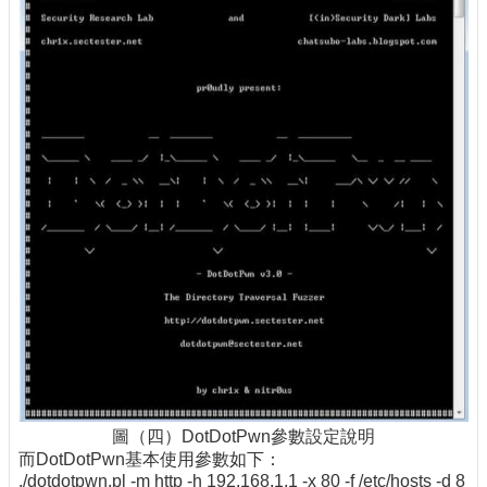
圖（四）DotDotPwn參數設定說明
而DotDotPwn基本使用參數如下：
./dotdotpwn.pl -m http -h 192.168.1.1 -x 80 -f /etc/hosts -d 8