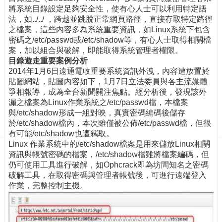
訊
將系統目錄設定足夠安全性，使有心人士可以利用特定語
訂
法，如../../ ，跨越並跳脫正常網頁路徑，直接存取特定路徑
閱/
之檔案，這些內容多為系統重要資訊，如Linux系統下包含
取
密碼之/etc/passwd或/etc/shadow等，有心人士取得相關檔
消
案，加以組合與破解，即能取得系統管理者權限。
網
目錄遊走重要案例分析
站
2014年1月6日遠通電收重要系統資訊外洩，內容遭放置於
導
貼圖網站，貼圖內容如下，1月7日立法委員與各主流媒體
覽
爭相報導，成為全台新聞關注焦點。經分析後，發現該外
漏之檔案為Linux作業系統之/etc/passwd檔，本檔案
最
與/etc/shadow形成一組對映，真實密碼編碼後儲存
新
於/etc/shadow檔內，本次雖僅被公佈/etc/passwd檔，但很
消
有可能/etc/shadow也遭竊取。
息
Linux 作業系統中的/etc/shadow檔案是用來儲放Linux相關
資訊與帳號密碼的檔案，/etc/shadow檔雖將檔案編碼，但
關
仍可使用工具進行破解，如Ophcrack即為坊間知名之密碼
於
破解工具，在取得密碼與管理者帳號後，可進行遠端登入
我
作業，完整控制主機。
們
出
版