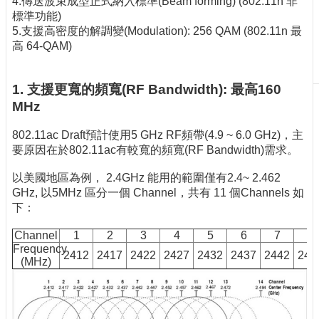
4.傳送波束成型正式納入標準(Beam forming) (802.11n 非
刊
標準功能)
物
5.支援高密度的解調變(Modulation): 256 QAM (802.11n 最
高 64-QAM)
校
務
服
1. 支援更寬的頻寬(RF Bandwidth): 最高160
務
MHz
專
802.11ac Draft預計使用5 GHz RF頻帶(4.9 ~ 6.0 GHz)，主
題
要原因在於802.11ac有較寬的頻寬(RF Bandwidth)需求。
報
導
以美國地區為例， 2.4GHz 能用的範圍僅有2.4~ 2.462
GHz, 以5MHz 區分一個 Channel，共有 11 個Channels 如
技
下：
術
論
Channel
1
2
3
4
5
6
7
8
壇
Frequency
2412
2417
2422
2427
2432
2437
2442
244
(MHz)
產
業
專
欄