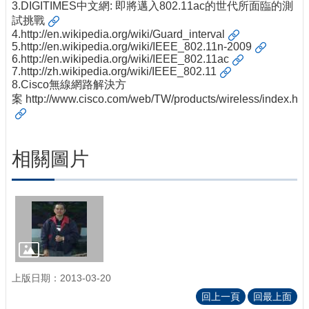
3.
DIGITIMES中文網: 即將邁入802.11ac的世代所面臨的測
試挑戰
4.
http://en.wikipedia.org/wiki/Guard_interval
5.
http://en.wikipedia.org/wiki/IEEE_802.11n-2009
6.
http://en.wikipedia.org/wiki/IEEE_802.11ac
7.
http://zh.wikipedia.org/wiki/IEEE_802.11
8.Cisco無線網路解決方
案
http://www.cisco.com/web/TW/products/wireless/index.htm
相關圖片
上版日期：2013-03-20
回上一頁
回最上面