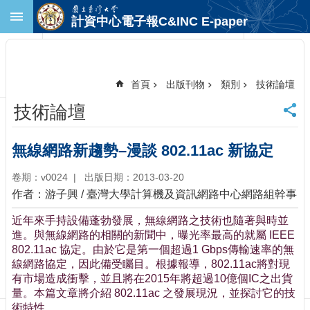
跳到主要內容區塊
計資中心電子報C&INC E-paper
進
階
搜
尋
首頁
出版刊物
類別
技術論壇
回
技術論壇
首
頁
臺
無線網路新趨勢–漫談 802.11ac 新協定
大
首
卷期：v0024
出版日期：2013-03-20
頁
作者：游子興 / 臺灣大學計算機及資訊網路中心網路組幹事
計
近年來手持設備蓬勃發展，無線網路之技術也隨著與時並
中
進。與無線網路的相關的新聞中，曝光率最高的就屬 IEEE
首
802.11ac 協定。由於它是第一個超過1 Gbps傳輸速率的無
頁
線網路協定，因此備受矚目。根據報導，802.11ac將對現
聯
有市場造成衝擊，並且將在2015年將超過10億個IC之出貨
絡
量。本篇文章將介紹 802.11ac 之發展現況，並探討它的技
資
術特性。