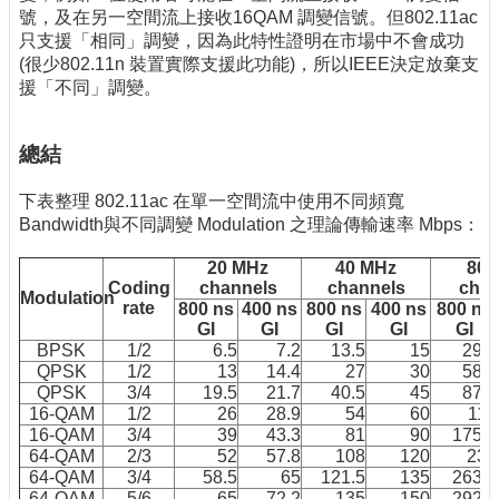
號，及在另一空間流上接收16QAM 調變信號。但802.11ac
只支援「相同」調變，因為此特性證明在市場中不會成功
(很少802.11n 裝置實際支援此功能)，所以IEEE決定放棄支
援「不同」調變。
總結
下表整理 802.11ac 在單一空間流中使用不同頻寬
Bandwidth與不同調變 Modulation 之理論傳輸速率 Mbps：
20 MHz
40 MHz
80 
Coding
channels
channels
chan
Modulation
rate
800 ns
400 ns
800 ns
400 ns
800 ns
GI
GI
GI
GI
GI
BPSK
1/2
6.5
7.2
13.5
15
29.3
QPSK
1/2
13
14.4
27
30
58.5
QPSK
3/4
19.5
21.7
40.5
45
87.8
16-QAM
1/2
26
28.9
54
60
117
16-QAM
3/4
39
43.3
81
90
175.5
64-QAM
2/3
52
57.8
108
120
234
64-QAM
3/4
58.5
65
121.5
135
263.3
64-QAM
5/6
65
72.2
135
150
292.5