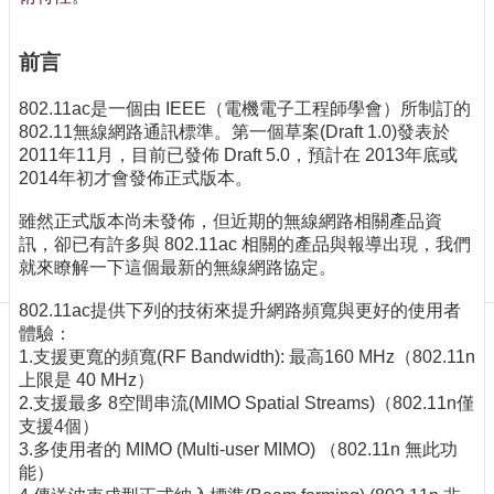
訊
訂
閱/
前言
取
消
802.11ac是一個由 IEEE（電機電子工程師學會）所制訂的
802.11無線網路通訊標準。第一個草案(Draft 1.0)發表於
網
2011年11月，目前已發佈 Draft 5.0，預計在 2013年底或
站
2014年初才會發佈正式版本。
導
覽
雖然正式版本尚未發佈，但近期的無線網路相關產品資
訊，卻已有許多與 802.11ac 相關的產品與報導出現，我們
最
就來瞭解一下這個最新的無線網路協定。
新
消
802.11ac提供下列的技術來提升網路頻寬與更好的使用者
息
體驗：
1.支援更寬的頻寬(RF Bandwidth): 最高160 MHz（802.11n
關
上限是 40 MHz）
於
2.支援最多 8空間串流(MIMO Spatial Streams)（802.11n僅
我
支援4個）
們
3.多使用者的 MIMO (Multi-user MIMO) （802.11n 無此功
出
能）
版