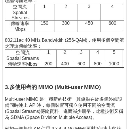
理論傳輸速率：
1
2
3
4
空間流
Spatial
Streams
150
300
450
600
傳輸速率
Mbps
802.11ac 40 MHz Bandwidth (256-QAM)，使用多個空間流
之理論傳輸速率：
1
2
3
4
5
空間流
Spatial Streams
200
400
600
800
1000
1
傳輸速率Mbps
3.多使用者的 MIMO (Multi-user MIMO)
Multi-user MIMO 是一種新的技術，其優點在於多個終端設
備同時連上 AP 時，每個裝置可獨立使用不同的空間流
(Spatial Streams)傳輸資料，進而減少競爭，此種技術又稱
為 SDMA (Space Division Multiple Access)。
例如一個無線 AP 使用 4 x 4: 4 Mu-MiMo可對2個連上的終