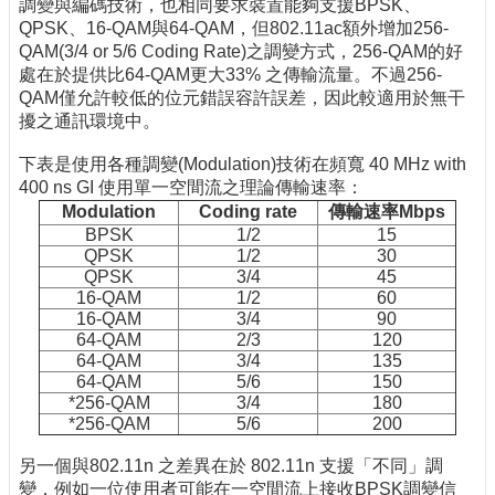
調變與編碼技術，也相同要求裝置能夠支援BPSK、
QPSK、16-QAM與64-QAM，但802.11ac額外增加256-
QAM(3/4 or 5/6 Coding Rate)之調變方式，256-QAM的好
處在於提供比64-QAM更大33% 之傳輸流量。不過256-
QAM僅允許較低的位元錯誤容許誤差，因此較適用於無干
擾之通訊環境中。
下表是使用各種調變(Modulation)技術在頻寬 40 MHz with
400 ns GI 使用單一空間流之理論傳輸速率：
Modulation
Coding rate
傳輸速率Mbps
BPSK
1/2
15
QPSK
1/2
30
QPSK
3/4
45
16-QAM
1/2
60
16-QAM
3/4
90
64-QAM
2/3
120
64-QAM
3/4
135
64-QAM
5/6
150
*256-QAM
3/4
180
*256-QAM
5/6
200
另一個與802.11n 之差異在於 802.11n 支援「不同」調
變，例如一位使用者可能在一空間流上接收BPSK調變信