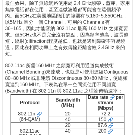
最佳效果。除了無線網路使用於 2.4 GHz頻帶，藍芽、家用
無線電話都在使用，甚至連微波爐都可能會在這個頻帶
內。而5GHz在美國地區能用的範圍有 5.180~5.850GHz，
以5MHz 區分一個 Channel，可用的 Channels 有
36~165，因此才能容納 802.11ac 最高 160 MHz 之頻寬要
求。但5GHz也不是完全沒有缺點，因為頻率越高，波長越
短，繞射(diffraction)程度越低，也就是遇到障礙不容易繞
過，因此在相同功率上之有效傳輸距離會較 2.4GHz 來的
短。
802.11ac 所需160 MHz 之頻寬可利用通道集成技術
(Channel Bonding)來達成，也就是可使用連續Contiguous
80+80 MHz 或非連續 Discontinuous 80+80 MHz，使總頻
寬達到160 MHz。下表為在單一空間流使用不同頻寬
(Bandwidth) 在 802.11n 與 802.11ac 之理論傳輸速率：
Data rate
per
Bandwidth
Protocol
stream
(MHz)
(Mbps)
802.11n
20
72.2
(64-QAM)
40
150
20
87.6
802.11ac
40
200