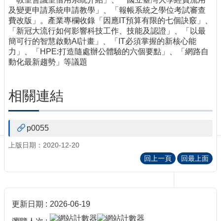
訊
及變更申請系統申請教學」、「報帳系統之學位考試審查
訂
費改版」。產業專欄收錄「因應IT預算有限的七個訣竅」、
閱/
「新冠大流行如何影響科技工作、技能及認證」、「以最
取
簡可行的智慧啟動AI計畫」、「IT必須掌握的新核心能
消
力」、「HPE:打造隨處辦公體驗的六個要點」、「網路自
網
動化最新趨勢」等議題
站
導
覽
相關連結
最
新
p0055
消
息
上版日期：2020-12-20
回上一頁
回最上面
關
於
我
們
更新日期
2026-06-19
出
版