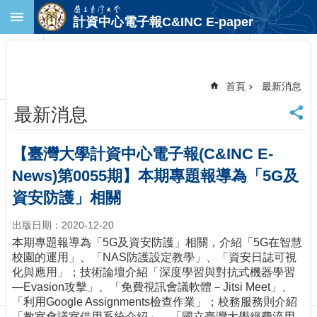
跳到主要內容區塊
計資中心電子報C&INC E-paper
進
階
搜
尋
首頁
最新消息
回
最新消息
首
頁
臺
【臺灣大學計資中心電子報(C&INC E-
大
News)第0055期】本期專題報導為「5G及
首
頁
資安防護」相關
計
出版日期：2020-12-20
中
首
本期專題報導為「5G及資安防護」相關，介紹「5G在智慧
頁
校園的運用」、「NAS防護設定教學」、「資安日誌可視
化與應用」；技術論壇介紹「深度學習與對抗式機器學習
聯
—Evasion攻擊」、「免費視訊會議軟體－Jitsi Meet」、
絡
「利用Google Assignments檢查作業」；校務服務則介紹
資
「教室會議室借用系統介紹」、「國立臺灣大學經費流用