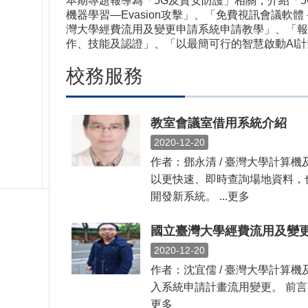
本期專題報導為「5G及資安防護」相關，介紹「
機器學習—Evasion攻擊」、「免費視訊會議軟體－J
灣大學經費流用及變更申請系統申請教學」、「報
作、技能及認證」、「以最簡可行的智慧啟動AI計
校務服務
教室會議室借用系統介紹
2020-12-20
作者：鄧永清 / 臺灣大學計
以更快速、即時查詢場地資料，
開發新系統。 ...更多
國立臺灣大學經費流用及變
2020-12-20
作者：沈宜儒 / 臺灣大學計
入系統申請計畫流用變更。 前言
更多