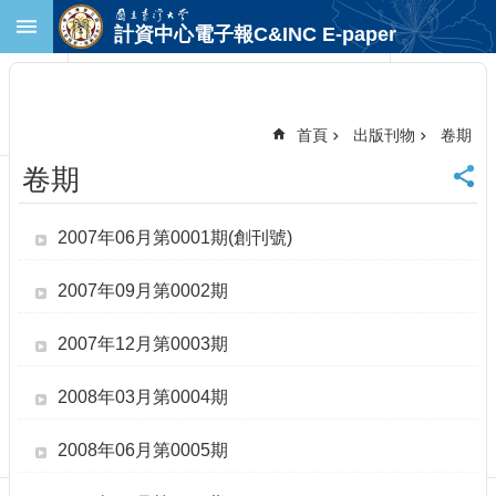
跳到主要內容區塊
計資中心電子報C&INC E-paper
進
階
搜
尋
首頁
出版刊物
卷期
回
卷期
首
頁
臺
2007年06月第0001期(創刊號)
大
首
2007年09月第0002期
頁
計
2007年12月第0003期
中
首
2008年03月第0004期
頁
聯
2008年06月第0005期
絡
資