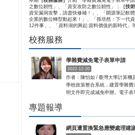
本期
［校務服務］
介紹「學雜費減免電子表單申請
之數位韌性」、「資安攻防之數位韌性」；
［技術
資安漏洞攻擊，請盡快修補！」、「開源筆記軟體L
企業的數位轉型動起來！」、「孫培然：下一代資
12件事」、「資料湖的興起:資料價值的新時代」等議
校務服務
學雜費減免電子表單申請
2022-12-20
作者：陳怡如 / 臺灣大學計
學校政策整合系統，建置學雜費
明文件即完成減免申辦。電子表單由
專題報導
網頁遭置換緊急應變處理建