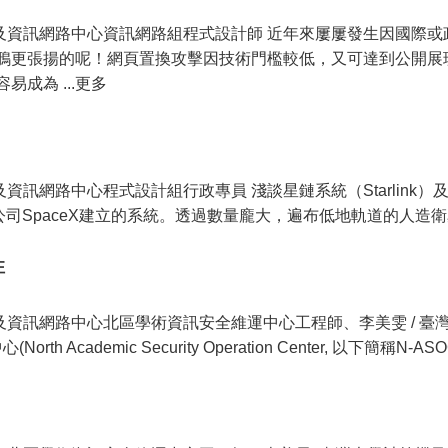
機及資訊網路中心資訊網路組程式設計師 近年來屢屢發生因國際
鴉更張揚的呢！網頁置換攻擊因技術門檻較低，又可達到公開展
成為 ...更多
資訊網路中心程式設計組行政專員 淺談星鏈系統（Starlink）及其
術公司SpaceX建立的系統。透過數量龐大，遍布低地軌道的人造衛星
性
機及資訊網路中心北區學術資訊安全維運中心工程師、李美雯 / 
 Academic Security Operation Center, 以下簡稱N-AS