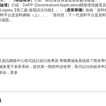
表」；
［專題報導］
介紹「網頁遭置換緊急應變處理建議」、「
論壇］
介紹「DAPP (Decentralized Application
ogseq【第三篇-進階語法功能】」；
［產業專欄］
收錄「資料
料平台是資料網格（上）」、「孫培然：下一代資料平台是資料
題...
算機及資訊網路中心程式詻計組行政專員 學雜費減免系統除了既有
減免電子表單系統，提供第一階段申請使用，取代以往的紙本申
 ...更多
議