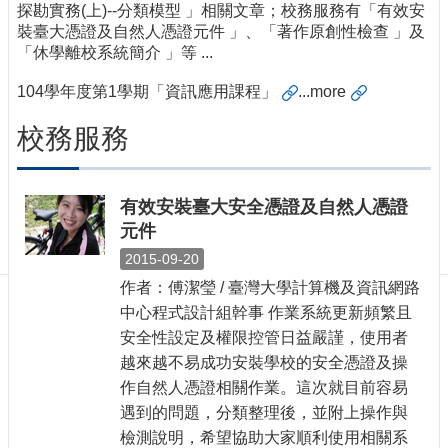
訊
探勘實務(上)--分類模型 」相關文章；校務服務有「有效安
裝臺大憑證及自然人憑證元件 」、「著作原創性檢查 」及
訂
「休學離校系統簡介 」等 ...
閱/
取
104學年度第1學期「資訊應用課程」
..
.more
消
網
校務服務
站
導
覽
有效安裝臺大安全憑證及自然人憑證
最
元件
新
2015-09-20
消
息
作者：傅潔瑩 / 臺灣大學計算機及資訊網路
中心程式設計組幹事 作業系統更新頻繁且
關
安全性設定及權限控管日益嚴謹，使用者
於
越來越不易成功安裝學校的安全憑證及操
我
作自然人憑證相關作業。這次就目前容易
們
遇到的問題，分類整理後，並附上操作與
出
檢測說明，希望協助大家順利使用相關系
版