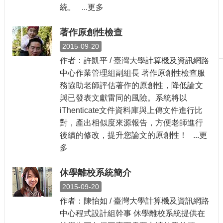
統。 ...更多
刊
物
著作原創性檢查
校
2015-09-20
務
服
作者：許凱平 / 臺灣大學計算機及資訊網路
務
中心作業管理組副組長 著作原創性檢查服
務協助老師評估著作的原創性，降低論文
專
與已發表文獻雷同的風險。系統將以
題
iThenticate文件資料庫與上傳文件進行比
報
導
對，產出相似度來源報告，方便老師進行
後續的修改，提升您論文的原創性！ ...更
技
多
術
論
壇
休學離校系統簡介
2015-09-20
產
業
作者：陳怡如 / 臺灣大學計算機及資訊網路
專
中心程式設計組幹事 休學離校系統提供在
欄