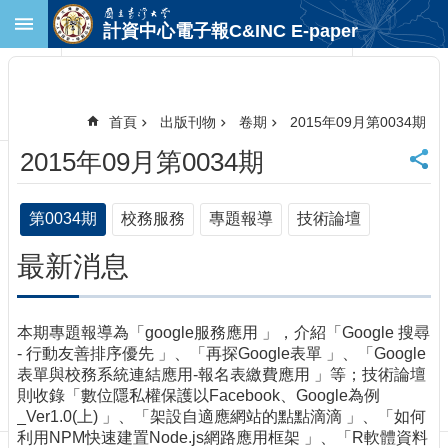
跳到主要內容區塊
計資中心電子報C&INC E-paper
進
階
搜
尋
首頁
出版刊物
卷期
2015年09月第0034期
回
2015年09月第0034期
首
頁
臺
第0034期
校務服務
專題報導
技術論壇
大
首
最新消息
頁
計
中
本期專題報導為「google服務應用 」，介紹「Google 搜尋
首
- 行動友善排序優先 」、「再探Google表單 」、「Google
頁
表單與校務系統連結應用-報名表繳費應用 」等；技術論壇
聯
則收錄「數位隱私權保護以Facebook、Google為例
絡
_Ver1.0(上) 」、「架設自適應網站的點點滴滴 」、「如何
資
利用NPM快速建置Node.js網路應用框架 」、「R軟體資料