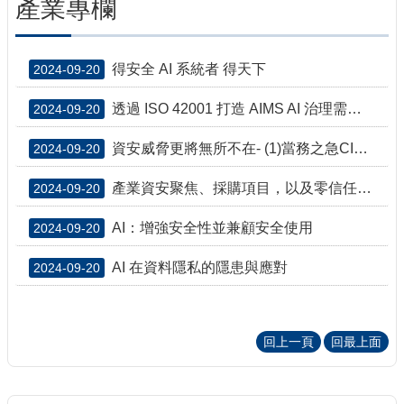
產業專欄
得安全 AI 系統者 得天下
2024-09-20
透過 ISO 42001 打造 AIMS AI 治理需要穩扎穩打
2024-09-20
資安威脅更將無所不在- (1)當務之急CISO必須做好準備─網路復原力 (2)深偽即將與你糾纏不清 (3)零信任與精準AI可加強釣魚郵件防禦
2024-09-20
產業資安聚焦、採購項目，以及零信任導入趨勢
2024-09-20
AI：增強安全性並兼顧安全使用
2024-09-20
AI 在資料隱私的隱患與應對
2024-09-20
回上一頁
回最上面