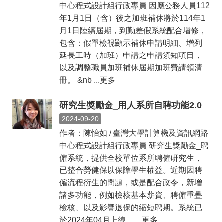
中心程式設計組行政專員 因應公務人員112
刊
年1月1日（含）後之加班補休將於114年1
物
月1日陸續屆期，到勤差假系統配合增修，
校
包含：假單檢視顯示補休申請明細、增列
務
延長工時（加班）申請之申請須知項目，
服
以及調整職員加班補休屆期加班費請領清
務
冊。 &nb ...更多
專
題
研究生獎勵金_用人系所自聘功能2.0
報
2024-09-20
導
作者：陳怡如 / 臺灣大學計算機及資訊網路
技
中心程式設計組行政專員 研究生獎勵金_聘
術
僱系統，提供全校單位系所聘僱研究生，
論
已整合勞健保以保障學生權益。近期因聘
壇
僱流程衍生的問題，或是配合政令，新增
產
諸多功能，例如檢核基本薪資、聘僱重疊
業
檢核、以及影響退保的縮短聘期。系統已
專
於2024年04月上線。 ...更多
欄