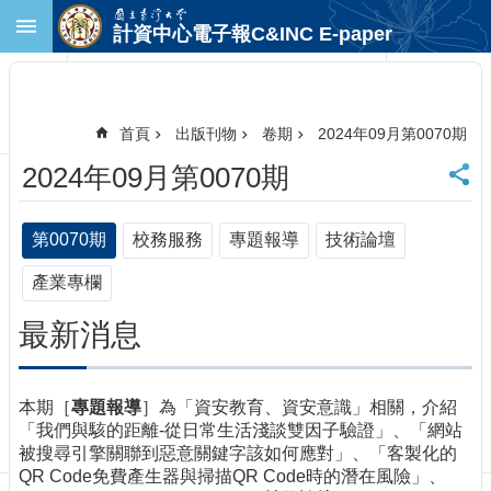
跳到主要內容區塊
計資中心電子報C&INC E-paper
進
階
搜
尋
首頁
出版刊物
卷期
2024年09月第0070期
回
2024年09月第0070期
首
頁
臺
第0070期
校務服務
專題報導
技術論壇
大
首
產業專欄
頁
最新消息
計
中
首
頁
本期［
專題報導
］為「資安教育、資安意識」相關，介紹
聯
「我們與駭的距離-從日常生活淺談雙因子驗證」、「網站
絡
被搜尋引擎關聯到惡意關鍵字該如何應對」、「客製化的
資
QR Code免費產生器與掃描QR Code時的潛在風險」、