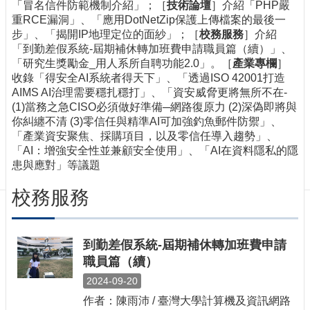
訊
「冒名信件防範機制介紹」；［
技術論壇
］介紹「PHP嚴
重RCE漏洞」、「應用DotNetZip保護上傳檔案的最後一
訂
步」、「揭開IP地理定位的面紗」；［
校務服務
］介紹
閱/
「到勤差假系統-屆期補休轉加班費申請職員篇（續）」、
取
「研究生獎勵金_用人系所自聘功能2.0」。［
產業專欄
］
消
收錄「得安全AI系統者得天下」、「透過ISO 42001打造
網
AIMS AI治理需要穩扎穩打」、「資安威脅更將無所不在-
站
(1)當務之急CISO必須做好準備─網路復原力 (2)深偽即將與
導
你糾纏不清 (3)零信任與精準AI可加強釣魚郵件防禦」、
覽
「產業資安聚焦、採購項目，以及零信任導入趨勢」、
「AI：增強安全性並兼顧安全使用」、「AI在資料隱私的隱
最
患與應對」等議題
新
消
校務服務
息
關
於
到勤差假系統-屆期補休轉加班費申請
我
職員篇（續）
們
2024-09-20
出
作者：陳雨沛 / 臺灣大學計算機及資訊網路
版